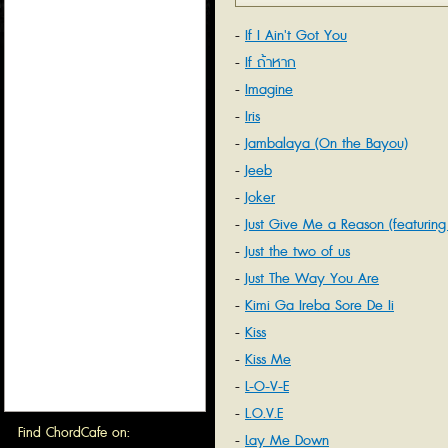
If I Ain't Got You
If ถ้าหาก
Imagine
Iris
Jambalaya (On the Bayou)
Jeeb
Joker
Just Give Me a Reason (featurin
Ruess)
Just the two of us
Just The Way You Are
Kimi Ga Ireba Sore De Ii
Kiss
Kiss Me
L-O-V-E
L.O.V.E
Find ChordCafe on:
Lay Me Down