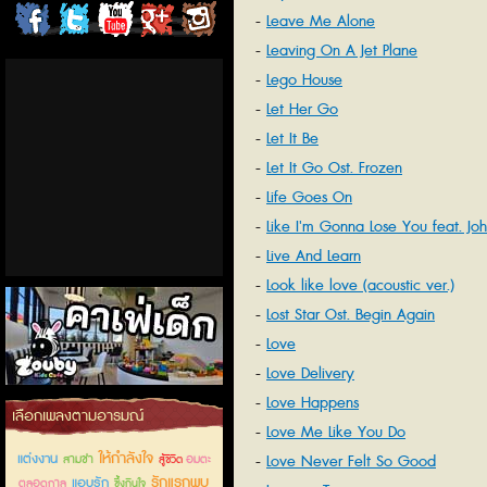
Leave Me Alone
ChordCafe
ChordCafe
ChordCafe
ChordCafe
ChordCafe
Leaving On A Jet Plane
on
on
Channel
Google+
Photo
Lego House
Let Her Go
Facebook
Twitter
on IG
Let It Be
Let It Go Ost. Frozen
Life Goes On
Like I'm Gonna Lose You feat. Jo
Legend
Live And Learn
Look like love (acoustic ver.)
Lost Star Ost. Begin Again
Love
Love Delivery
Love Happens
คาเฟ่เด็กลำลูกกา
เลือกเพลงตามอารมณ์
Love Me Like You Do
ให้กำลังใจ
แต่งงาน
Love Never Felt So Good
สามช่า
อมตะ
สู้ชีวิต
รักแรกพบ
แอบรัก
ตลอดกาล
ซึ้งกินใจ