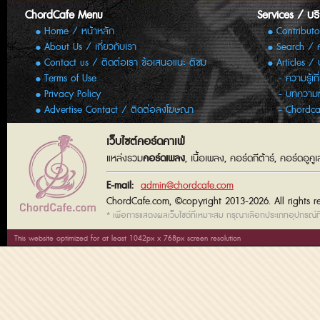
ChordCafe Menu
Services / บร
Home / หน้าหลัก
Contributo
About Us / เกี่ยวกับเรา
Search / 
Contact us / ติดต่อเรา ข้อเสนอแนะ ติชม
Articles /
Terms of Use
ความรู้เก
Privacy Policy
บทความทั
Advertise Contact / ติดต่อลงโฆษณา
Chordca
เว็บไซต์คอร์ดคาเฟ่
แหล่งรวม
คอร์ดเพลง
, เนื้อเพลง, คอร์ดกีต้าร์, คอร์ดอู
E-mail:
admin@chordcafe.com
ChordCafe.com, ©copyright 2013-2026. All rights r
* เพื่อการแสดงผลเว็บไซต์ที่เหมาะสม กรุณาเลือกประเภทอุปกรณ์ที่
This website optimized for at least 1042px x 768px screen resolution