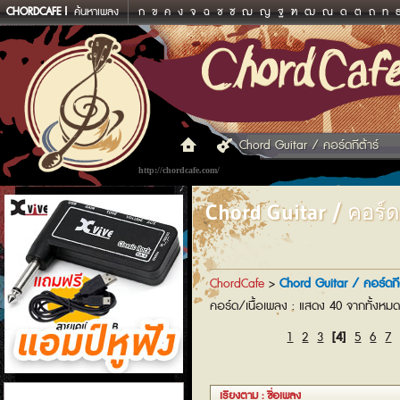
CHORDCAFE
ค้นหาเพลง
ก
ข
ค
ง
จ
ฉ
ช
ซ
ฌ
ญ
ฐ
ฑ
ฒ
ณ
ด
ต
ถ
ท
Chord Guitar / คอร์ดกีต้าร์
http://chordcafe.com/
Chord Guitar / คอร์ดก
ChordCafe
>
Chord Guitar / คอร์ดกีต
คอร์ด/เนื้อเพลง : แสดง 40 จากทั้งหม
1
2
3
[4]
5
6
7
แอมป์หูฟัง
เรียงตาม : ชื่อเพลง