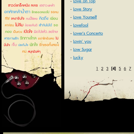
Love on Top
ซาวด์แทร็คหนัง ละคร
เฮฮาวงเหล้า
Love Story
อกหักเคล้าน้ำตา
รอคน
รักเธอตลอดไป
Love Yourself
คิดถึง
เหงาจับใจ
เพื่อน
ที่ใช่
คนนี้ใช่เลย
ไม่ลืม
Lovefool
รอ
ลาก่อน
เข้ากันไม่ได้
ง้อขอคืนดี
เปิดใจ
คอย
ผิดไปแล้ว..ขอโทษ
เป็นห่วง
Lover's Concerto
รักทางไกล
สารภาพรัก
ไม่
อย่ารักฉันเลย
Lovin' you
พักใจ
เจ็บ
รักเธอทั้งสอง
มั่นใจ
ประทับใจ
Low Sugar
คน
สนุกมันส์ๆ
Lucky
1
2
3
[4]
5
6
7