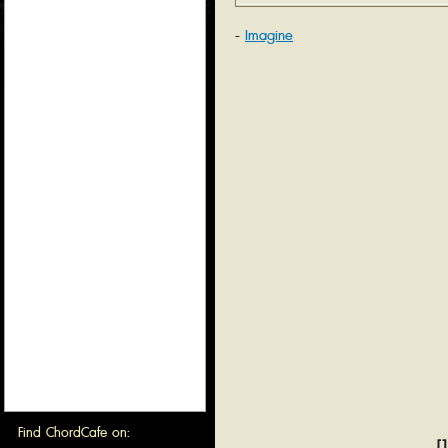
Imagine
Find ChordCafe on:
[1