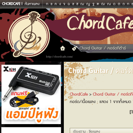
CHORDCAFE
ค้นหาเพลง
ก
ข
ค
ง
จ
ฉ
ช
ซ
ฌ
ญ
ฐ
ฑ
ฒ
ณ
ด
ต
ถ
ท
Chord Guitar / คอร์ดกีต้าร์
http://chordcafe.com/
Chord Guitar / คอร์ดก
ChordCafe
>
Chord Guitar / คอร์ดกีต
คอร์ด/เนื้อเพลง : แสดง 1 จากทั้งหมด
[1
แอมป์หูฟัง
เรียงตาม : ชื่อเพลง