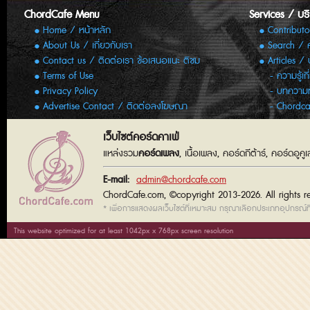
ChordCafe Menu
Services / บร
Home / หน้าหลัก
Contributo
About Us / เกี่ยวกับเรา
Search / 
Contact us / ติดต่อเรา ข้อเสนอแนะ ติชม
Articles /
Terms of Use
ความรู้เก
Privacy Policy
บทความทั
Advertise Contact / ติดต่อลงโฆษณา
Chordca
เว็บไซต์คอร์ดคาเฟ่
แหล่งรวม
คอร์ดเพลง
, เนื้อเพลง, คอร์ดกีต้าร์, คอร์ดอู
E-mail:
admin@chordcafe.com
ChordCafe.com, ©copyright 2013-2026. All rights r
* เพื่อการแสดงผลเว็บไซต์ที่เหมาะสม กรุณาเลือกประเภทอุปกรณ์ที่
This website optimized for at least 1042px x 768px screen resolution