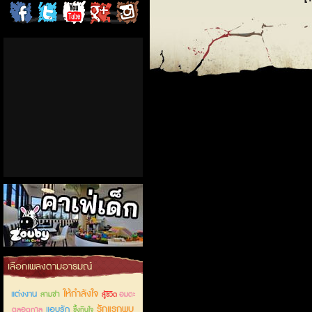
ChordCafe
ChordCafe
ChordCafe
ChordCafe
ChordCafe
on
on
Channel
Google+
Photo
Facebook
Twitter
on IG
คาเฟ่เด็กลำลูกกา
เลือกเพลงตามอารมณ์
ให้กำลังใจ
แต่งงาน
สามช่า
อมตะ
สู้ชีวิต
รักแรกพบ
แอบรัก
ตลอดกาล
ซึ้งกินใจ