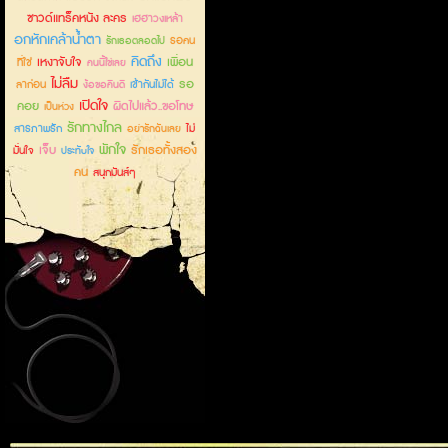
ซาวด์แทร็คหนัง ละคร
เฮฮาวงเหล้า
อกหักเคล้าน้ำตา
รอคน
รักเธอตลอดไป
คิดถึง
เหงาจับใจ
เพื่อน
ที่ใช่
คนนี้ใช่เลย
ไม่ลืม
รอ
ลาก่อน
เข้ากันไม่ได้
ง้อขอคืนดี
เปิดใจ
คอย
ผิดไปแล้ว..ขอโทษ
เป็นห่วง
รักทางไกล
สารภาพรัก
ไม่
อย่ารักฉันเลย
พักใจ
เจ็บ
รักเธอทั้งสอง
มั่นใจ
ประทับใจ
คน
สนุกมันส์ๆ