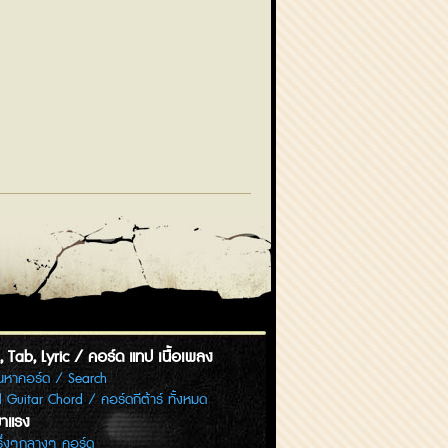
 Tab, Lyric / คอร์ด แทป เนื้อเพลง
้นหาคอร์ด / Search
l Guitar Chord / คอร์ดกีต้าร์ ทั้งหมด
าแรง
รึ่งๆกลางๆ คอร์ด