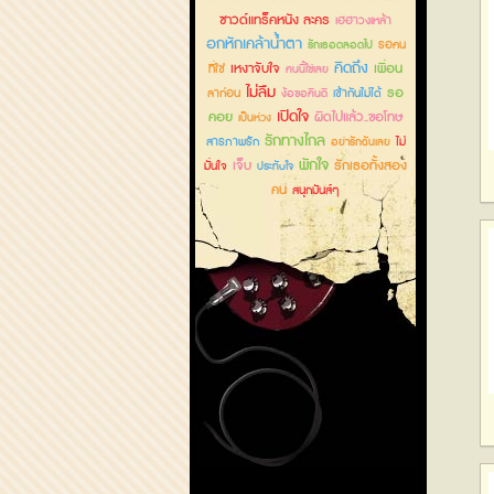
ซาวด์แทร็คหนัง ละคร
เฮฮาวงเหล้า
อกหักเคล้าน้ำตา
รอคน
รักเธอตลอดไป
คิดถึง
เหงาจับใจ
เพื่อน
ที่ใช่
คนนี้ใช่เลย
ไม่ลืม
รอ
ลาก่อน
เข้ากันไม่ได้
ง้อขอคืนดี
เปิดใจ
คอย
ผิดไปแล้ว..ขอโทษ
เป็นห่วง
รักทางไกล
สารภาพรัก
ไม่
อย่ารักฉันเลย
พักใจ
เจ็บ
รักเธอทั้งสอง
มั่นใจ
ประทับใจ
คน
สนุกมันส์ๆ