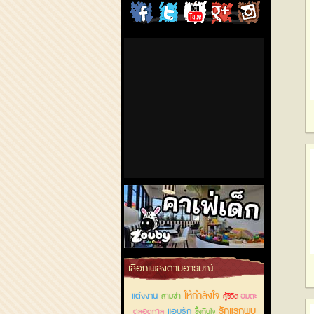
ChordCafe
ChordCafe
ChordCafe
ChordCafe
ChordCafe
on
on
Channel
Google+
Photo
Facebook
Twitter
on IG
คาเฟ่เด็กลำลูกกา
เลือกเพลงตามอารมณ์
ให้กำลังใจ
แต่งงาน
สามช่า
อมตะ
สู้ชีวิต
รักแรกพบ
แอบรัก
ตลอดกาล
ซึ้งกินใจ