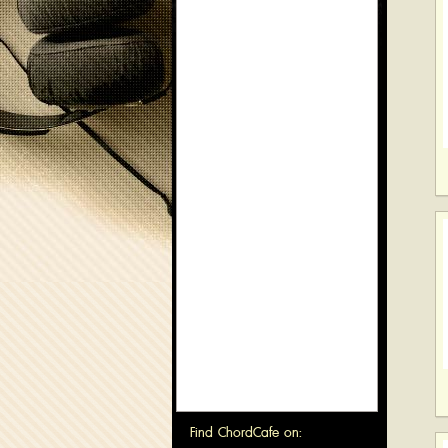
Find ChordCafe on: