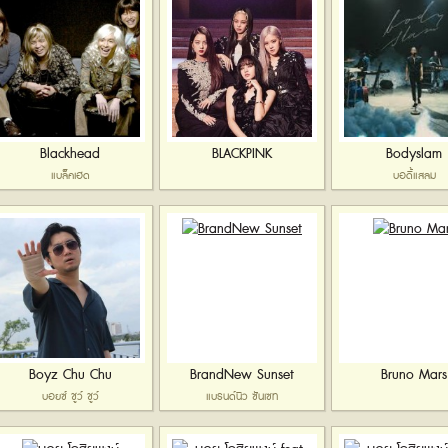
Blackhead
BLACKPINK
Bodyslam
แบล็คเฮด
บอดี้แสลม
Boyz Chu Chu
BrandNew Sunset
Bruno Mars
บอยซ์ ชูว์ ชูว์
แบรนด์นิว ซันเซท