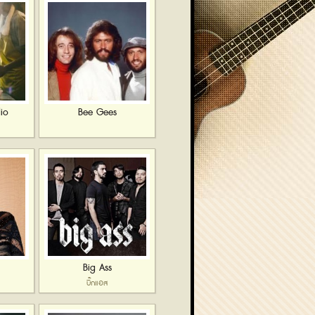
io
Bee Gees
Big Ass
บิ๊กแอส