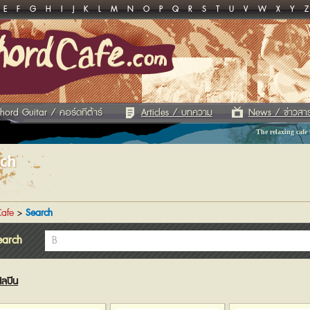
E
F
G
H
I
J
K
L
M
N
O
P
Q
R
S
T
U
V
W
X
Y
Z
hord Guitar / คอร์ดกีต้าร์
Articles / บทความ
News / ข่าวสา
The relaxing cafe
rch
afe
>
Search
earch
ิลปิน