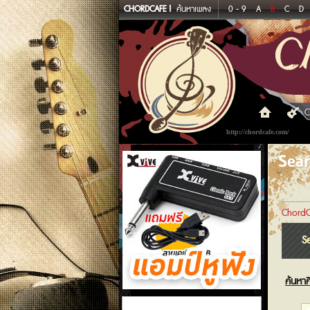
CHORDCAFE
ค้นหาเพลง
0 - 9
A
B
C
D
C
http://chordcafe.com/
Sea
ChordC
S
ค้นหาศ
แอมป์หูฟัง