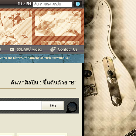
TH
/
EN
ร
รวมคลิป video
Contact Us
 where the bittersweet harmony of music surround you
ค้นหาศิลปิน : ขึ้นต้นด้วย "B"