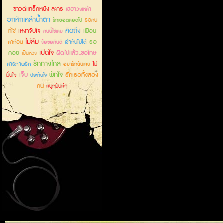
ซาวด์แทร็คหนัง ละคร
เฮฮาวงเหล้า
อกหักเคล้าน้ำตา
รอคน
รักเธอตลอดไป
คิดถึง
เหงาจับใจ
เพื่อน
ที่ใช่
คนนี้ใช่เลย
ไม่ลืม
รอ
ลาก่อน
เข้ากันไม่ได้
ง้อขอคืนดี
เปิดใจ
คอย
ผิดไปแล้ว..ขอโทษ
เป็นห่วง
รักทางไกล
สารภาพรัก
ไม่
อย่ารักฉันเลย
พักใจ
เจ็บ
รักเธอทั้งสอง
มั่นใจ
ประทับใจ
คน
สนุกมันส์ๆ