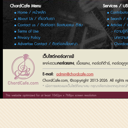
ChordCafe Menu
Services / บร
Home / หน้าหลัก
Contributo
About Us / เกี่ยวกับเรา
Search / 
Contact us / ติดต่อเรา ข้อเสนอแนะ ติชม
Articles /
Terms of Use
ความรู้เก
Privacy Policy
บทความทั
Advertise Contact / ติดต่อลงโฆษณา
Chordca
เว็บไซต์คอร์ดคาเฟ่
แหล่งรวม
คอร์ดเพลง
, เนื้อเพลง, คอร์ดกีต้าร์, คอร์ดอู
E-mail:
admin@chordcafe.com
ChordCafe.com, ©copyright 2013-2026. All rights r
* เพื่อการแสดงผลเว็บไซต์ที่เหมาะสม กรุณาเลือกประเภทอุปกรณ์ที่
This website optimized for at least 1042px x 768px screen resolution