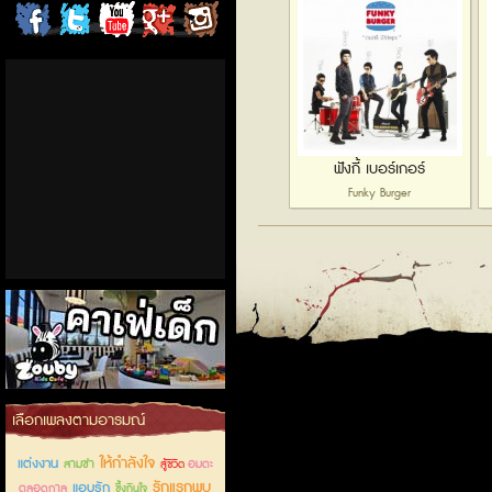
ChordCafe
ChordCafe
ChordCafe
ChordCafe
ChordCafe
on
on
Channel
Google+
Photo
Facebook
Twitter
on IG
ฟังกี้ เบอร์เกอร์
Funky Burger
คาเฟ่เด็กลำลูกกา
เลือกเพลงตามอารมณ์
ให้กำลังใจ
แต่งงาน
สามช่า
อมตะ
สู้ชีวิต
รักแรกพบ
แอบรัก
ตลอดกาล
ซึ้งกินใจ