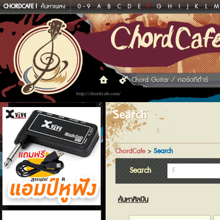
CHORDCAFE
ค้นหาเพลง
0 - 9
A
B
C
D
E
F
G
H
I
J
K
L
M
Chord Guitar / คอร์ดกีต้าร์
http://chordcafe.com/
Search
ChordCafe
>
Search
Search
ค้นหาศิลปิน
แอมป์หูฟัง