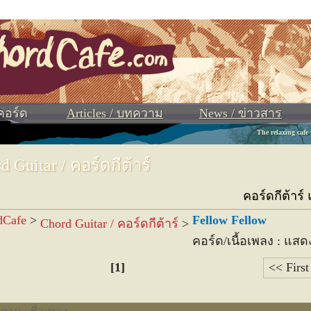
ง
จ
ฉ
ช
ซ
ฌ
ญ
ฐ
ฑ
ฒ
ณ
ด
ต
ถ
ท
ธ
น
บ
ป
ผ
ฝ
พ
ฟ
 คอร์ด
Articles / บทความ
News / ข่าวสาร
The relaxing cafe
d Guitar / คอร์ดกีต้าร์
คอร์ดกีต้าร์
dCafe
>
Fellow Fellow
Chord Guitar / คอร์ดกีต้าร์
>
คอร์ด/เนื้อเพลง : แสด
[1]
<< First