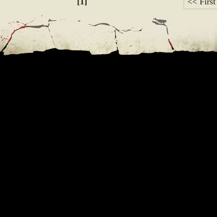
[1]
<< First
e