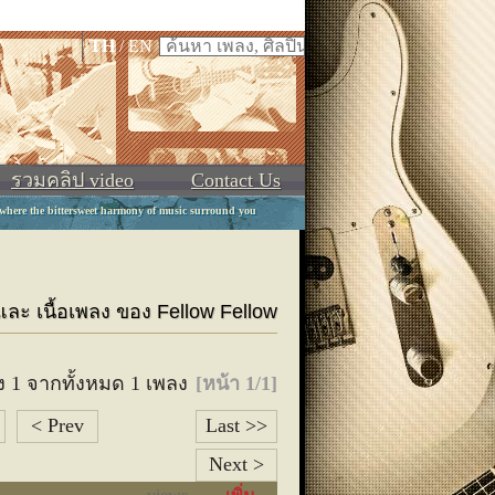
ภ
ม
ย
ร
ล
ว
ศ
ษ
ส
ห
ฬ
อ
ฮ
TH
/
EN
รวมคลิป video
Contact Us
 where the bittersweet harmony of music surround you
 และ เนื้อเพลง ของ Fellow Fellow
ง 1 จากทั้งหมด 1 เพลง
[หน้า 1/1]
< Prev
Last >>
Next >