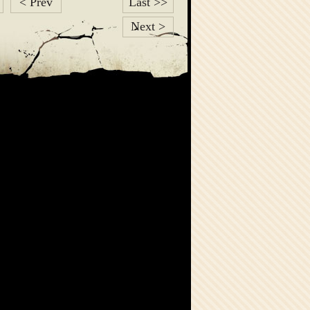
< Prev
Last >>
Next >