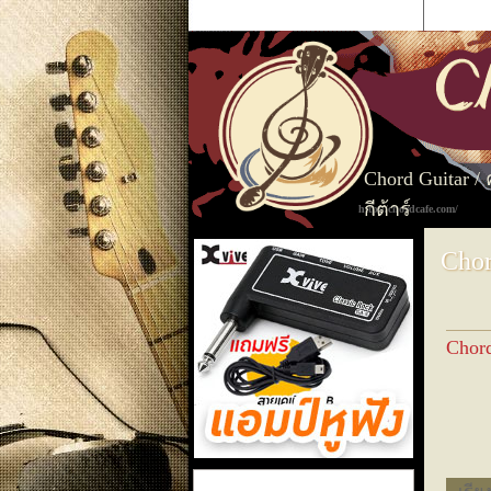
CHORDCAFE
ค้นหาเพลง
ก
ข
ค
Chord Guitar /
กีต้าร์
http://chordcafe.com/
Chor
Chor
แอมป์หูฟัง