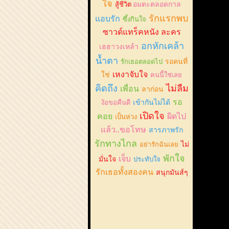
ใจ
สู้ชีวิต
อมตะตลอดกาล
รักแรกพบ
แอบรัก
ซึ้งกินใจ
ซาวด์แทร็คหนัง ละคร
อกหักเคล้า
เฮฮาวงเหล้า
น้ำตา
รักเธอตลอดไป
รอคนที่
เหงาจับใจ
ใช่
คนนี้ใช่เลย
คิดถึง
ไม่ลืม
เพื่อน
ลาก่อน
รอ
ง้อขอคืนดี
เข้ากันไม่ได้
เปิดใจ
คอย
ผิดไป
เป็นห่วง
แล้ว..ขอโทษ
สารภาพรัก
รักทางไกล
อย่ารักฉันเลย
ไม่
พักใจ
เจ็บ
มั่นใจ
ประทับใจ
รักเธอทั้งสองคน
สนุกมันส์ๆ