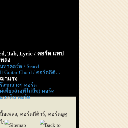
d, Tab, Lyric / คอร์ด แทป
อเพลง
้นหาคอร์ด / Search
l Guitar Chord / คอร์ดกีต้าร์ ทั้งหมด
งมาแรง
รึ่งๆกลางๆ คอร์ด
ค่เพียงฉัน(ที่ไม่ลืม) คอร์ด
่อนกลิ่น คอร์ด
เนื้อเพลง, คอร์ดกีต้าร์, คอร์ดอูคู
ๆไป