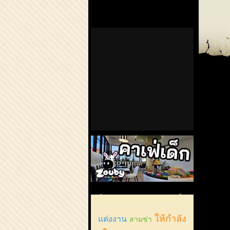
ChordCafe
ChordCafe
ChordCafe
ChordCafe
ChordCaf
on
on
Channel
Google+
Photo
Facebook
Twitter
on
IG
คาเฟ่เด็กลำลูกกา
เลือกเพลงตามอารมณ์
ให้กำลัง
แต่งงาน
สามช่า