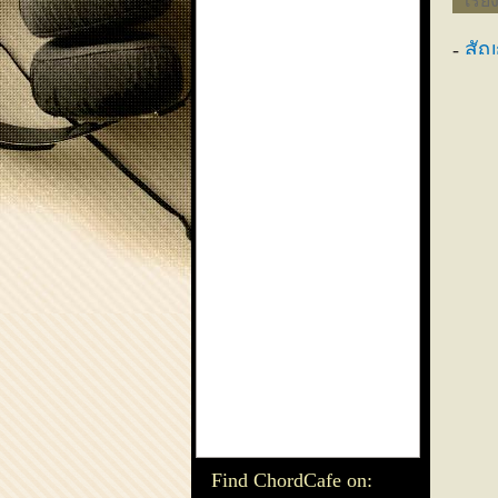
เรีย
สัญ
Find ChordCafe on: