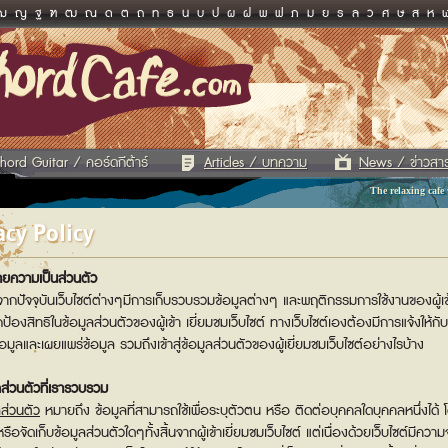
ฌ
ญ
ฐ
ฑ
ฒ
ณ
ด
ต
ถ
ท
ธ
น
บ
ป
ผ
ฝ
พ
ฟ
ภ
ม
ย
ร
ล
ว
ศ
ษ
ส
ห
hord Guitar / คอร์ดกีต้าร์
Articles / บทความ
News / ข่าวสา
The relaxing cafe
acy Policy
ยความเป็นส่วนตัว
งจากปัจจุบันเว็บไซต์ต่างๆมีการเก็บรวบรวมข้อมูลต่างๆ และพฤติกรรมการใช้งานของผู้เข้าเ
ป้องสิทธิในข้อมูลส่วนตัวของผู้เข้า เยี่ยมชมเว็บไซต์ ทางเว็บไซต์เองต้องมีการแจ้งให้กับ
อมูลและเผยแพร่ข้อมูล รวมถึงเข้าสู่ข้อมูลส่วนตัวของผู้เยี่ยมชมเว็บไซต์อย่างไรบ้าง
ลส่วนตัวที่เรารวบรวม
ลส่วนตัว
หมายถึง ข้อมูลที่สามารถใช้เพื่อระบุตัวตน หรือ ติดต่อบุคคลใดบุคคลหนึ่งได้ โ
รือจัดเก็บข้อมูลส่วนตัวใดๆทั้งสิ้นจากผู้เข้าเยี่ยมชมเว็บไซต์ แต่เนื่องด้วยเว็บไซต์มี