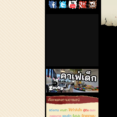
ChordCafe
ChordCafe
ChordCafe
ChordCafe
ChordCafe
on
on
Channel
Google+
Photo
Facebook
Twitter
on IG
คาเฟ่เด็กลำลูกกา
เลือกเพลงตามอารมณ์
ให้กำลังใจ
แต่งงาน
สามช่า
อมตะ
สู้ชีวิต
รักแรกพบ
แอบรัก
ตลอดกาล
ซึ้งกินใจ