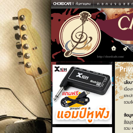
CHORDCAFE
ค้นหาเพลง
ก
ข
ค
ง
จ
ฉ
ช
ซ
C
http://chordcafe.com/
Priv
นโยบา
เนื่อ
และปก
รวมข้
ข้อมู
ข้อมู
รวม ห
แอมป์หูฟัง