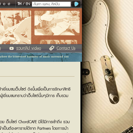
ฬ
อ
ฮ
TH
/
EN
ร
รวมคลิป video
Contact Us
 where the bittersweet harmony of music surround you
ยี่ยมชมเว็บไซต์ ดังนั้นเพื่อเป็นการรักษาสิทธิ
ผู้เยี่ยมชมทราบว่าเว็บไซต์นั้นๆมีการ เก็บรวม
ดย เว็บไซต์ ChordCAFE มิได้มีการเข้าถึง รวม
ความจำเป็นต้องหารายได้จาก Partners โดยการนำ