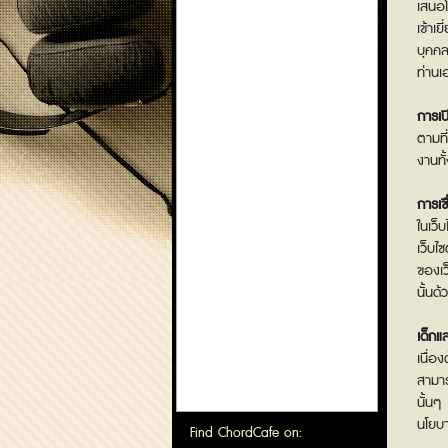
เสนอโ
เข้าเ
บุคคล
ท่านเ
การเป
ตามที
งานทั
การเชื
ในเว็
เว็บไ
ของเว
นั้นด
เด็กแ
เนื่อ
สามาร
นั้นๆ
นโยบา
Find ChordCafe on: