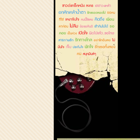
ซาวด์แทร็คหนัง ละคร
เฮฮาวงเหล้า
อกหักเคล้าน้ำตา
รอคน
รักเธอตลอดไป
คิดถึง
เหงาจับใจ
เพื่อน
ที่ใช่
คนนี้ใช่เลย
ไม่ลืม
รอ
ลาก่อน
เข้ากันไม่ได้
ง้อขอคืนดี
เปิดใจ
คอย
ผิดไปแล้ว..ขอโทษ
เป็นห่วง
รักทางไกล
สารภาพรัก
ไม่
อย่ารักฉันเลย
พักใจ
เจ็บ
รักเธอทั้งสอง
มั่นใจ
ประทับใจ
คน
สนุกมันส์ๆ