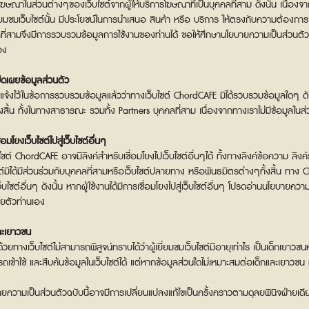
ฆษณาในส่วนต่างๆของเว็บไซต์จากผู้ให้บริการโฆษณาที่เป็นบุคคลที่สาม ดังนั้น เนื่องจาก
ยี่ยมชมเว็บไซต์นั้น มีประโยชน์ในการนำเสนอ สินค้า หรือ บริการ ให้ตรงกับความต้องก
ที่สามจึงมีการรวบรวมข้อมูลการใช้งานของท่านได้ ขอให้ศึกษานโยบายความเป็นส่วนตัวขอ
อง
ิดเผยข้อมูลส่วนตัว
่แจ้งไว้ในข้อการรวบรวมข้อมูลแล้วว่าทางเว็บไซต์ ChordCAFE มิได้รวบรวมข้อมูลใดๆ ดังนั
้งสิ้น ทั้งในทางสาธารณะ รวมทั้ง Partners บุคคลที่สาม เนื่องจากทางเราไม่มีข้อมูลในส่ว
่อมโยงเว็บไซต์ไปสู่เว็บไซต์อื่นๆ
บไซต์ ChordCAFE อาจมีลิงค์สำหรับเชื่อมโยงไปเว็บไซต์อื่นๆได้ ทั้งทางลิงค์ข้อความ 
ซต์มิได้มีส่วนร่วมกับบุคคลที่สามหรือเว็บไซต์ปลายทาง หรือพันธมิตรต่างๆทั้งสิ้น ทาง
็บไซต์อื่นๆ ดังนั้น หากผู้ใช้งานได้มีการเชื่อมโยงไปสู่เว็บไซต์อื่นๆ โปรดอ่านนโยบายค
้วยตัวท่านเอง
ละเยาวชน
งด้วยทางเว็บไซต์ไม่สามารถพิสูจน์ทราบได้ว่าผู้เยี่ยมชมเว็บไซต์มีอายุเท่าไร เป็นเด็กเยาว
ถเข้าใช้ และสืบค้นข้อมูลในเว็บไซต์ได้ แต่หากข้อมูลส่วนใดไม่เหมาะสมต่อเด็กและเยาวชน 
ยความเป็นส่วนตัวฉบับนี้อาจมีการเปลี่ยนแปลงแก้ไขเป็นครั้งคราวตามดุลยพินิจฝ่ายเด