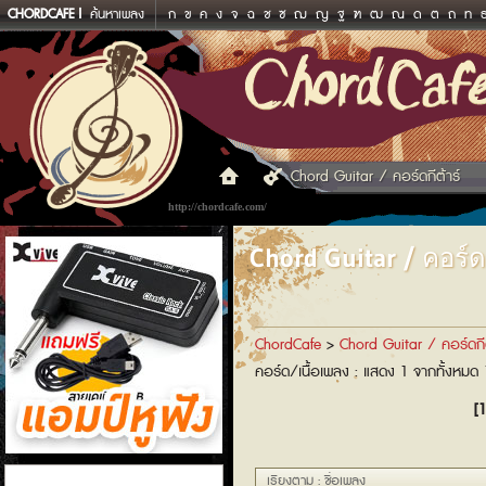
CHORDCAFE
ค้นหาเพลง
ก
ข
ค
ง
จ
ฉ
ช
ซ
ฌ
ญ
ฐ
ฑ
ฒ
ณ
ด
ต
ถ
ท
Chord Guitar / คอร์ดกีต้าร์
http://chordcafe.com/
Chord Guitar / คอร์ดก
ChordCafe
>
Chord Guitar / คอร์ดกีต
คอร์ด/เนื้อเพลง : แสดง 1 จากทั้งหมด
[1
แอมป์หูฟัง
เรียงตาม : ชื่อเพลง