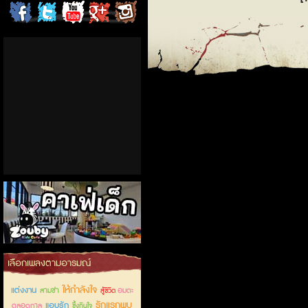
ChordCafe
ChordCafe
ChordCafe
ChordCafe
ChordCafe
on
on
Channel
Google+
Photo
Facebook
Twitter
on IG
คาเฟ่เด็กลำลูกกา
เลือกเพลงตามอารมณ์
ให้กำลังใจ
แต่งงาน
สามช่า
อมตะ
สู้ชีวิต
รักแรกพบ
แอบรัก
ตลอดกาล
ซึ้งกินใจ