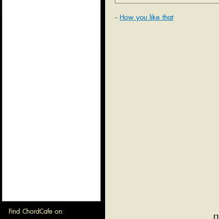
How you like that
Find ChordCafe on:
[1