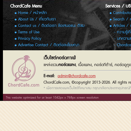
ChordCafe Menu
Services / บร
Home / หน้าหลัก
Contributo
About Us / เกี่ยวกับเรา
Search / 
Contact us / ติดต่อเรา ข้อเสนอแนะ ติชม
Articles /
Terms of Use
ความรู้เก
Privacy Policy
บทความทั
Advertise Contact / ติดต่อลงโฆษณา
Chordca
เว็บไซต์คอร์ดคาเฟ่
แหล่งรวม
คอร์ดเพลง
, เนื้อเพลง, คอร์ดกีต้าร์, คอร์ดอู
E-mail:
admin@chordcafe.com
ChordCafe.com, ©copyright 2013-2026. All rights r
* เพื่อการแสดงผลเว็บไซต์ที่เหมาะสม กรุณาเลือกประเภทอุปกรณ์ที่
This website optimized for at least 1042px x 768px screen resolution