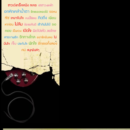
ซาวด์แทร็คหนัง ละคร
เฮฮาวงเหล้า
อกหักเคล้าน้ำตา
รอคน
รักเธอตลอดไป
คิดถึง
เหงาจับใจ
เพื่อน
ที่ใช่
คนนี้ใช่เลย
ไม่ลืม
รอ
ลาก่อน
เข้ากันไม่ได้
ง้อขอคืนดี
เปิดใจ
คอย
ผิดไปแล้ว..ขอโทษ
เป็นห่วง
รักทางไกล
สารภาพรัก
ไม่
อย่ารักฉันเลย
พักใจ
เจ็บ
รักเธอทั้งสอง
มั่นใจ
ประทับใจ
คน
สนุกมันส์ๆ