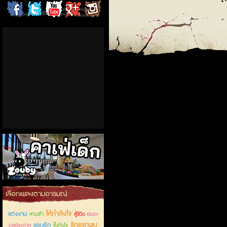
ChordCafe
ChordCafe
ChordCafe
ChordCafe
ChordCafe
on
on
Channel
Google+
Photo
Facebook
Twitter
on IG
คาเฟ่เด็กลำลูกกา
เลือกเพลงตามอารมณ์
ให้กำลังใจ
แต่งงาน
สามช่า
อมตะ
สู้ชีวิต
รักแรกพบ
แอบรัก
ตลอดกาล
ซึ้งกินใจ