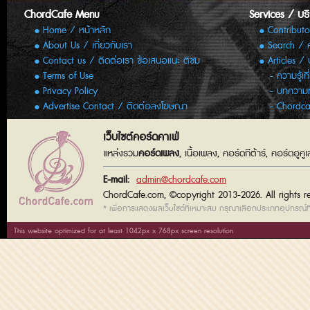
ChordCafe Menu
Services / บร
Home / หน้าหลัก
Contributo
About Us / เกี่ยวกับเรา
Search / 
Contact us / ติดต่อเรา ข้อเสนอแนะ ติชม
Articles /
Terms of Use
ความรู้เก
Privacy Policy
บทความทั
Advertise Contact / ติดต่อลงโฆษณา
Chordca
เว็บไซต์คอร์ดคาเฟ่
แหล่งรวม
คอร์ดเพลง
, เนื้อเพลง, คอร์ดกีต้าร์, คอร์ดอู
E-mail:
admin@chordcafe.com
ChordCafe.com, ©copyright 2013-2026. All rights r
* เพื่อการแสดงผลเว็บไซต์ที่เหมาะสม กรุณาเลือกประเภทอุปกรณ์ที่
This website optimized for at least 1042px x 768px screen resolution