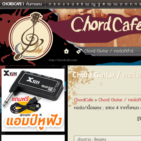
CHORDCAFE
ค้นหาเพลง
ก
ข
ค
ง
จ
ฉ
ช
ซ
ฌ
ญ
ฐ
ฑ
ฒ
ณ
ด
ต
ถ
ท
Chord Guitar / คอร์ดกีต้าร์
http://chordcafe.com/
Chord Guitar / คอร์ดก
ChordCafe
>
Chord Guitar / คอร์ดกีต
คอร์ด/เนื้อเพลง : แสดง 4 จากทั้งหมด
[1
แอมป์หูฟัง
เรียงตาม : ชื่อเพลง