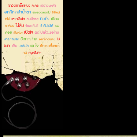
ซาวด์แทร็คหนัง ละคร
เฮฮาวงเหล้า
อกหักเคล้าน้ำตา
รอคน
รักเธอตลอดไป
คิดถึง
เหงาจับใจ
เพื่อน
ที่ใช่
คนนี้ใช่เลย
ไม่ลืม
รอ
ลาก่อน
เข้ากันไม่ได้
ง้อขอคืนดี
เปิดใจ
คอย
ผิดไปแล้ว..ขอโทษ
เป็นห่วง
รักทางไกล
สารภาพรัก
ไม่
อย่ารักฉันเลย
พักใจ
เจ็บ
รักเธอทั้งสอง
มั่นใจ
ประทับใจ
คน
สนุกมันส์ๆ