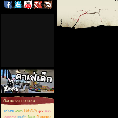
ChordCafe
ChordCafe
ChordCafe
ChordCafe
ChordCafe
on
on
Channel
Google+
Photo
Facebook
Twitter
on IG
คาเฟ่เด็กลำลูกกา
เลือกเพลงตามอารมณ์
ให้กำลังใจ
แต่งงาน
สามช่า
อมตะ
สู้ชีวิต
รักแรกพบ
แอบรัก
ตลอดกาล
ซึ้งกินใจ