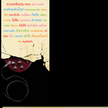
ซาวด์แทร็คหนัง ละคร
เฮฮาวงเหล้า
อกหักเคล้าน้ำตา
รอคน
รักเธอตลอดไป
คิดถึง
เหงาจับใจ
เพื่อน
ที่ใช่
คนนี้ใช่เลย
ไม่ลืม
รอ
ลาก่อน
เข้ากันไม่ได้
ง้อขอคืนดี
เปิดใจ
คอย
ผิดไปแล้ว..ขอโทษ
เป็นห่วง
รักทางไกล
สารภาพรัก
ไม่
อย่ารักฉันเลย
พักใจ
เจ็บ
รักเธอทั้งสอง
มั่นใจ
ประทับใจ
คน
สนุกมันส์ๆ