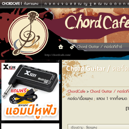
CHORDCAFE
ค้นหาเพลง
ก
ข
ค
ง
จ
ฉ
ช
ซ
ฌ
ญ
ฐ
ฑ
ฒ
ณ
ด
ต
ถ
ท
Chord Guitar / คอร์ดกีต้าร์
http://chordcafe.com/
Chord Guitar / คอร์ดก
ChordCafe
>
Chord Guitar / คอร์ดกีต
คอร์ด/เนื้อเพลง : แสดง 1 จากทั้งหมด
[1
แอมป์หูฟัง
เรียงตาม : ชื่อเพลง