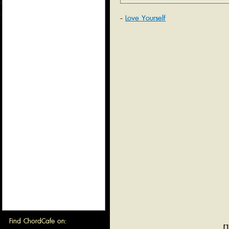
Love Yourself
Find ChordCafe on:
[1