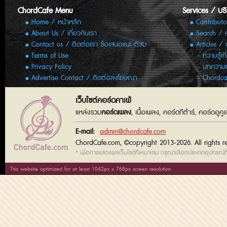
ChordCafe Menu
Services / บร
Home / หน้าหลัก
Contributo
About Us / เกี่ยวกับเรา
Search / 
Contact us / ติดต่อเรา ข้อเสนอแนะ ติชม
Articles /
Terms of Use
ความรู้เก
Privacy Policy
บทความทั
Advertise Contact / ติดต่อลงโฆษณา
Chordca
เว็บไซต์คอร์ดคาเฟ่
แหล่งรวม
คอร์ดเพลง
, เนื้อเพลง, คอร์ดกีต้าร์, คอร์ดอู
E-mail:
admin@chordcafe.com
ChordCafe.com, ©copyright 2013-2026. All rights r
* เพื่อการแสดงผลเว็บไซต์ที่เหมาะสม กรุณาเลือกประเภทอุปกรณ์ที่
This website optimized for at least 1042px x 768px screen resolution