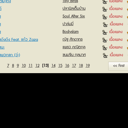
่ไม่)ถึง
Tilly Birds
เนื้อเพลง
ี
ปลานิลเต็มบ้าน
เนื้อเพลง
ง
Soul After Six
เนื้อเพลง
ง
ปาล์มมี่
เนื้อเพลง
ง
Bodyslam
เนื้อเพลง
งดังดัง Feat. แก้ว Zaza
ณัฐ ศักดาทร
เนื้อเพลง
งนะ
แพรว คณิตกุล
เนื้อเพลง
งพวกแก (ว่ะ)
ขนมจีน กุลมาศ
เนื้อเพลง
7
8
9
10
11
12
[13]
14
15
16
17
18
19
<< First