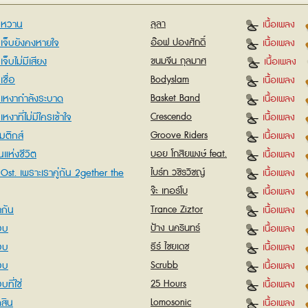
มหวาน
ลุลา
เนื้อเพลง
เจ็บยังคงหายใจ
อ๊อฟ ปองศักดิ์
เนื้อเพลง
จ็บไม่มีเสียง
ขนมจีน กุลมาศ
เนื้อเพลง
ชื่อ
Bodyslam
เนื้อเพลง
เหงากำลังระบาด
Basket Band
เนื้อเพลง
หงาที่ไม่มีใครเข้าใจ
Crescendo
เนื้อเพลง
มติกส์
Groove Riders
เนื้อเพลง
แห่งชีวิต
บอย โกสิยพงษ์ feat.
เนื้อเพลง
เบน ชลาทิศ
ู Ost. เพราะเราคู่กัน 2gether the
ไบร์ท วชิรวิชญ์
เนื้อเพลง
จ๊ะ เทอร์โบ
เนื้อเพลง
ากัน
Trance Ziztor
เนื้อเพลง
อบ
ป้าง นครินทร์
เนื้อเพลง
อบ
ธีร์ ไชยเดช
เนื้อเพลง
อบ
Scrubb
เนื้อเพลง
ที่ใช่
25 Hours
เนื้อเพลง
ดสิน
Lomosonic
เนื้อเพลง