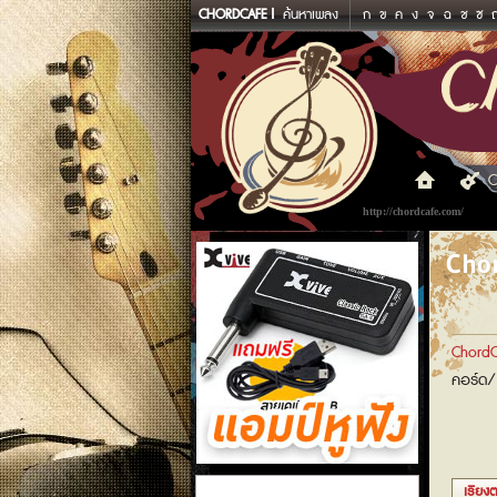
CHORDCAFE
ค้นหาเพลง
ก
ข
ค
ง
จ
ฉ
ช
ซ
C
http://chordcafe.com/
Chor
ChordC
คอร์ด/
แอมป์หูฟัง
เรียงต