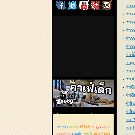
คำถาม
ChordCafe
ChordCafe
ChordCafe
ChordCafe
ChordCafe
คำถา
on
on
Channel
Google+
Photo
คำถา
คำถาม
Facebook
Twitter
on IG
คำถา
คำถาม
คำที่เ
คำพู
คำยิน
คำอธ
คำเดิ
คำเดี
คำไห
คำไห
คาเฟ่เด็กลำลูกกา
เลือกเพลงตามอารมณ์
คิด (
ให้กำลังใจ
แต่งงาน
คิด..ใ
สามช่า
อมตะ
สู้ชีวิต
รักแรกพบ
แอบรัก
ตลอดกาล
Ost. 
ซึ้งกินใจ