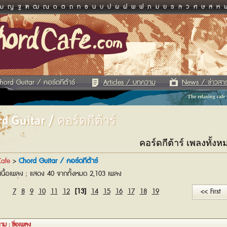
ฌ
ญ
ฐ
ฑ
ฒ
ณ
ด
ต
ถ
ท
ธ
น
บ
ป
ผ
ฝ
พ
ฟ
ภ
ม
ย
ร
ล
ว
ศ
ษ
ส
ห
hord Guitar / คอร์ดกีต้าร์
Articles / บทความ
News / ข่าวสา
The relaxing cafe
d Guitar / คอร์ดกีต้าร์
คอร์ดกีต้าร์ เพลงทั้งห
afe
>
Chord Guitar / คอร์ดกีต้าร์
เนื้อเพลง : แสดง 40 จากทั้งหมด 2,103 เพลง
7
8
9
10
11
12
[13]
14
15
16
17
18
19
<< First
าม : ชื่อเพลง