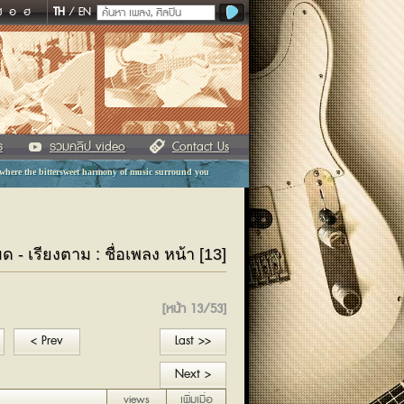
ฬ
อ
ฮ
TH
/
EN
ร
รวมคลิป video
Contact Us
 where the bittersweet harmony of music surround you
มด - เรียงตาม : ชื่อเพลง หน้า [13]
[หน้า 13/53]
< Prev
Last >>
Next >
views
เพิ่มเมื่อ