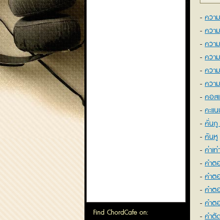
ควา
ความ
ความเ
ความเ
ความ
ความเ
คอสเ
คะแนน
คั่นก
series
คันหู
ค่าเท่
คำต
คำต
คำต
คำตอบ
Find ChordCafe on:
คำตั