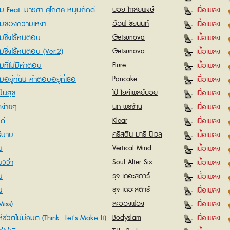
 Feat. มาริสา สุโกศล หนุนภักดี
บอย โกสิยพงษ์
เนื้อเพลง
มของความเหงา
อ๊อฟ ชัยนนท์
เนื้อเพลง
มซึ่งไร้คนตอบ
Getsunova
เนื้อเพลง
ซึ่งไร้คนตอบ (Ver.2)
Getsunova
เนื้อเพลง
มที่ไม่มีคำตอบ
Flure
เนื้อเพลง
อยู่ที่ฉัน คำตอบอยู่ที่เธอ
Pancake
เนื้อเพลง
ป็นสุข
โป้ โยคีเพลย์บอย
เนื้อเพลง
ดง่ายๆ
นภ พรชำนิ
เนื้อเพลง
ดี
Klear
เนื้อเพลง
ิบาย
คริสติน มารี นีเวล
เนื้อเพลง
ม
Vertical Mind
เนื้อเพลง
ยวว่า
Soul After Six
เนื้อเพลง
น
รุจ เดอะสตาร์
เนื้อเพลง
น
รุจ เดอะสตาร์
เนื้อเพลง
Miss)
ละอองฟอง
เนื้อเพลง
ห้ชีวิตไม่มีลิมิต (Think.. Let's Make It)
Bodyslam
เนื้อเพลง
M-150