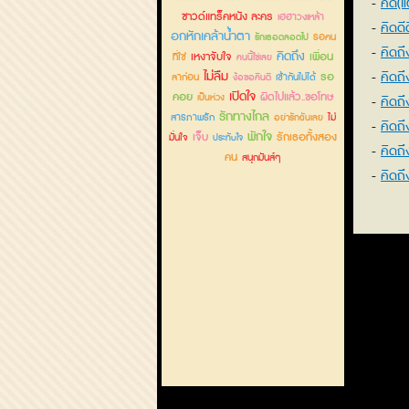
คิด(แต
ซาวด์แทร็คหนัง ละคร
เฮฮาวงเหล้า
คิดดีด
อกหักเคล้าน้ำตา
รอคน
รักเธอตลอดไป
คิดถึ
คิดถึง
เหงาจับใจ
เพื่อน
ที่ใช่
คนนี้ใช่เลย
ไม่ลืม
คิดถึ
รอ
ลาก่อน
เข้ากันไม่ได้
ง้อขอคืนดี
เปิดใจ
คอย
ผิดไปแล้ว..ขอโทษ
เป็นห่วง
คิดถึ
รักทางไกล
สารภาพรัก
ไม่
อย่ารักฉันเลย
คิดถึ
พักใจ
เจ็บ
รักเธอทั้งสอง
มั่นใจ
ประทับใจ
คิดถึ
คน
สนุกมันส์ๆ
คิดถึ