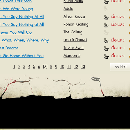
 I Was Your Man
Bruno Mars
เนื้อเพลง
n We Were Young
Adele
 You Say Nothing At All
Alison Krauss
เนื้อเพลง
 You Say Nothing at All
Ronan Keating
เนื้อเพลง
ever You Will Go
The Calling
 What, When, Where, Why
บอย โกสิยพงษ์
เนื้อเพลง
est Dreams
Taylor Swift
เนื้อเพลง
t Go Home Without You
Maroon 5
เนื้อเพลง
1
2
3
4
5
6
[7]
8
9
10
11
12
13
<< First