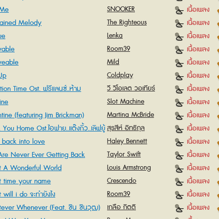
 Me
SNOOKER
เนื้อเพลง
ained Melody
The Righteous
เนื้อเพลง
Brothers
ue
Lenka
เนื้อเพลง
vable
Room39
เนื้อเพลง
veable
Mild
เนื้อเพลง
Up
Coldplay
เนื้อเพลง
ion Time Ost. ฟรีแลนซ์..ห้าม
วี วิโอเลต วอเทียร์
เนื้อเพลง
ห้ามพัก..ห้ามรักหมอ
ine
Slot Machine
เนื้อเพลง
tine (featuring Jim Brickman)
Martina McBride
เนื้อเพลง
You Home Ost.ไอฟาย..แต๊งกิ้ว..เลิฟยู้
สุรสีห์ อิทธิกุล
เนื้อเพลง
back into love
Haley Bennett
เนื้อเพลง
re Never Ever Getting Back
Taylor Swift
เนื้อเพลง
er
 A Wonderful World
Louis Armstrong
เนื้อเพลง
 time your name
Crescendo
เนื้อเพลง
will i do จะทำยังไง
Room39
เนื้อเพลง
ever Whenever (Feat. ชิน ชินวุฒ)
เกลือ กิตติ
เนื้อเพลง