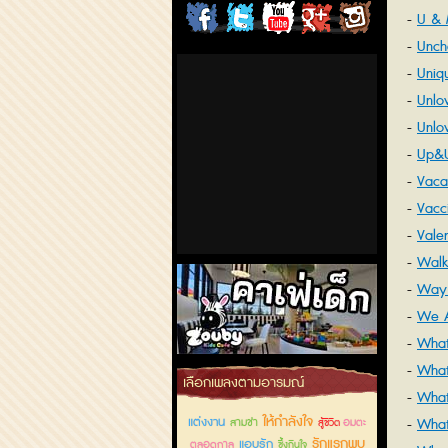
U &
ChordCafe
ChordCafe
ChordCafe
ChordCafe
ChordCafe
Unch
on
on
Channel
Google+
Photo
Uniq
Unlo
Facebook
Twitter
on IG
Unlo
Up&
Vacat
ป่วย..
Vacc
Valen
Walk 
Way 
We A
Togeth
What
What
คาเฟ่เด็กลำลูกกา
เลือกเพลงตามอารมณ์
What 
ให้กำลังใจ
แต่งงาน
What
สามช่า
อมตะ
สู้ชีวิต
รักแรกพบ
แอบรัก
ตลอดกาล
ซึ้งกินใจ