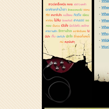
When
ซาวด์แทร็คหนัง ละคร
เฮฮาวงเหล้า
Whe
อกหักเคล้าน้ำตา
รอคน
รักเธอตลอดไป
When
คิดถึง
เหงาจับใจ
เพื่อน
ที่ใช่
คนนี้ใช่เลย
ไม่ลืม
When
รอ
ลาก่อน
เข้ากันไม่ได้
ง้อขอคืนดี
เปิดใจ
คอย
ผิดไปแล้ว..ขอโทษ
เป็นห่วง
Wher
รักทางไกล
สารภาพรัก
ไม่
อย่ารักฉันเลย
Who,
พักใจ
เจ็บ
รักเธอทั้งสอง
มั่นใจ
ประทับใจ
Wild
คน
สนุกมันส์ๆ
Won'