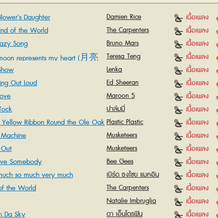
Blower's Daughter
Damien Rice
เนื้อเพลง
End of the World
The Carpenters
เนื้อเพลง
Lazy Song
Bruno Mars
เนื้อเพลง
Teresa Teng
เนื้อเพลง
moon represents my heart (月亮
Show
Lenka
เนื้อเพลง
我的心)
king Out Loud
Ed Sheeran
เนื้อเพลง
Love
Maroon 5
เนื้อเพลง
 Tock
ปาล์มมี่
เนื้อเพลง
a Yellow Ribbon Round the Ole Oak
Plastic Plastic
เนื้อเพลง
 Machine
Musketeers
เนื้อเพลง
 Out
Musketeers
เนื้อเพลง
ove Somebody
Bee Gees
เนื้อเพลง
much so much very much
เบิร์ด ธงไชย แมคอิน
เนื้อเพลง
ไตย์
of the World
The Carpenters
เนื้อเพลง
Natalie Imbruglia
เนื้อเพลง
h Da Sky
ดา เอ็นโดรฟิน
เนื้อเพลง