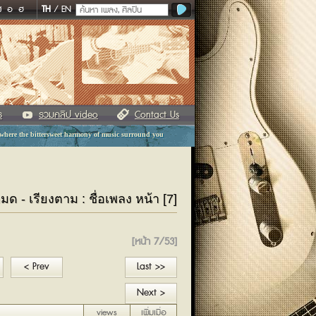
ฬ
อ
ฮ
TH
/
EN
ร
รวมคลิป video
Contact Us
 where the bittersweet harmony of music surround you
หมด - เรียงตาม : ชื่อเพลง หน้า [7]
[หน้า 7/53]
< Prev
Last >>
Next >
views
เพิ่มเมื่อ