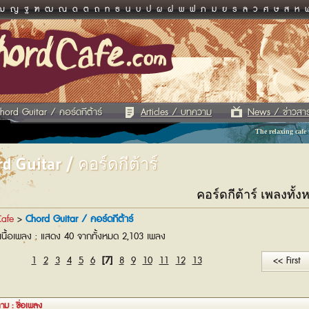
ฌ
ญ
ฐ
ฑ
ฒ
ณ
ด
ต
ถ
ท
ธ
น
บ
ป
ผ
ฝ
พ
ฟ
ภ
ม
ย
ร
ล
ว
ศ
ษ
ส
ห
hord Guitar / คอร์ดกีต้าร์
Articles / บทความ
News / ข่าวสา
The relaxing cafe
d Guitar / คอร์ดกีต้าร์
คอร์ดกีต้าร์ เพลงทั้ง
afe
>
Chord Guitar / คอร์ดกีต้าร์
เนื้อเพลง : แสดง 40 จากทั้งหมด 2,103 เพลง
1
2
3
4
5
6
[7]
8
9
10
11
12
13
<< First
าม : ชื่อเพลง