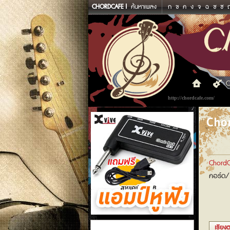
CHORDCAFE
ค้นหาเพลง
ก
ข
ค
ง
จ
ฉ
ช
ซ
C
http://chordcafe.com/
Chor
ChordC
คอร์ด/
แอมป์หูฟัง
เรียงต