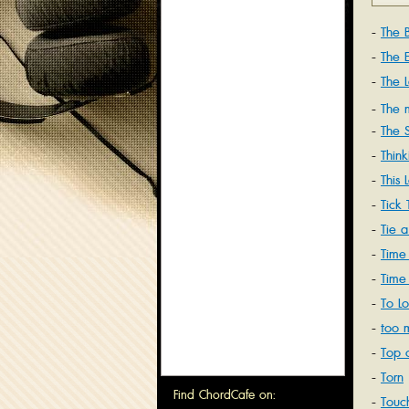
The 
The 
The 
The 
The 
代表
Thin
This 
Tick
Tie 
Tree
Time
Time
To L
too 
Top 
Torn
Find ChordCafe on:
Touc