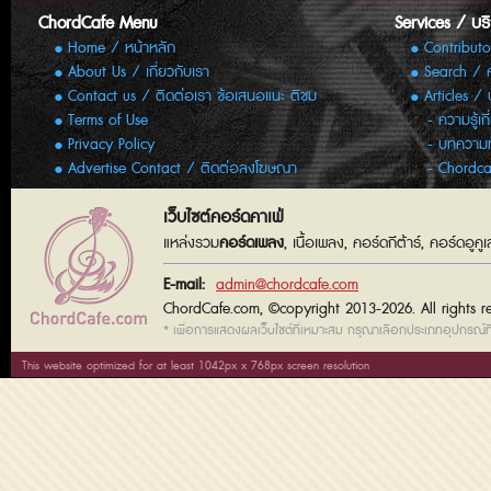
ChordCafe Menu
Services / บร
Home / หน้าหลัก
Contributo
About Us / เกี่ยวกับเรา
Search / 
Contact us / ติดต่อเรา ข้อเสนอแนะ ติชม
Articles /
Terms of Use
ความรู้เก
Privacy Policy
บทความทั
Advertise Contact / ติดต่อลงโฆษณา
Chordca
เว็บไซต์คอร์ดคาเฟ่
แหล่งรวม
คอร์ดเพลง
, เนื้อเพลง, คอร์ดกีต้าร์, คอร์ดอู
E-mail:
admin@chordcafe.com
ChordCafe.com, ©copyright 2013-2026. All rights r
* เพื่อการแสดงผลเว็บไซต์ที่เหมาะสม กรุณาเลือกประเภทอุปกรณ์ที่
This website optimized for at least 1042px x 768px screen resolution