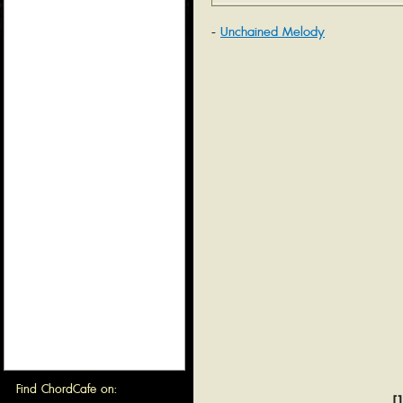
Unchained Melody
Find ChordCafe on:
[1