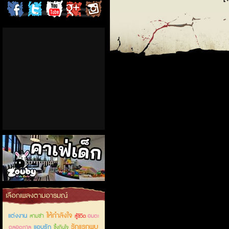
ChordCafe
ChordCafe
ChordCafe
ChordCafe
ChordCafe
on
on
Channel
Google+
Photo
Facebook
Twitter
on IG
คาเฟ่เด็กลำลูกกา
เลือกเพลงตามอารมณ์
ให้กำลังใจ
แต่งงาน
สามช่า
อมตะ
สู้ชีวิต
รักแรกพบ
แอบรัก
ตลอดกาล
ซึ้งกินใจ