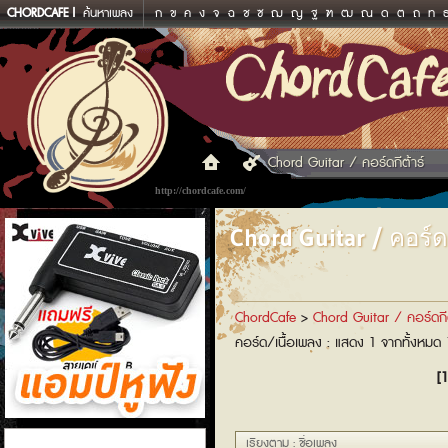
CHORDCAFE
ค้นหาเพลง
ก
ข
ค
ง
จ
ฉ
ช
ซ
ฌ
ญ
ฐ
ฑ
ฒ
ณ
ด
ต
ถ
ท
Chord Guitar / คอร์ดกีต้าร์
http://chordcafe.com/
Chord Guitar / คอร์ดก
ChordCafe
>
Chord Guitar / คอร์ดกีต
คอร์ด/เนื้อเพลง : แสดง 1 จากทั้งหมด
[1
แอมป์หูฟัง
เรียงตาม : ชื่อเพลง