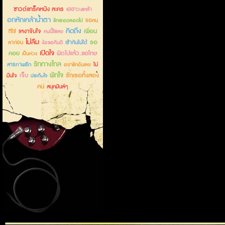
ซาวด์แทร็คหนัง ละคร
เฮฮาวงเหล้า
อกหักเคล้าน้ำตา
รอคน
รักเธอตลอดไป
คิดถึง
เหงาจับใจ
เพื่อน
ที่ใช่
คนนี้ใช่เลย
ไม่ลืม
รอ
ลาก่อน
เข้ากันไม่ได้
ง้อขอคืนดี
เปิดใจ
คอย
ผิดไปแล้ว..ขอโทษ
เป็นห่วง
รักทางไกล
สารภาพรัก
ไม่
อย่ารักฉันเลย
พักใจ
เจ็บ
รักเธอทั้งสอง
มั่นใจ
ประทับใจ
คน
สนุกมันส์ๆ