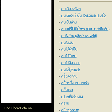
คนเดียวจริงๆ
คนเดียวเท่านั้น Ost.ต้นรักริมรั้ว
คนเป็นล้าน
คนแพ้ที่ไม่มีน้ำตา (Ost. อย่าลืมฉัน)
คนใจร้าย (She’s so wild)
คนในฝัน
คนไม่จำเป็น
คนไม่พิเศษ
คนไม่มีวาสนา
คนไม่รู้จักพอ
ครั้งสุดท้าย
ครั้งหนึ่งนานมาแล้ว
ครั้งแรก
ครางชื่ออ้ายแน
คราม
Find ChordCafe on:
ครึ่งๆกลางๆ