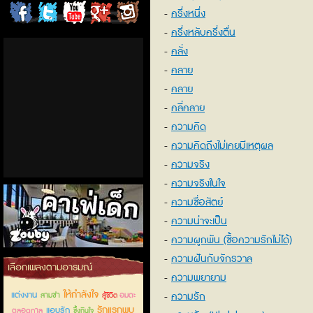
ครึ่งหนึ่ง
ChordCafe
ChordCafe
ChordCafe
ChordCafe
ChordCafe
ครึ่งหลับครึ่งตื่น
on
on
Channel
Google+
Photo
คลั่ง
คลาย
Facebook
Twitter
on IG
คลาย
คลี่คลาย
ความคิด
ความคิดถึงไม่เคยมีเหตุผล
ความจริง
ความจริงในใจ
ความซื่อสัตย์
ความน่าจะเป็น
ความผูกพัน (ซื้อความรักไม่ได้)
ความฝันกับจักรวาล
คาเฟ่เด็กลำลูกกา
เลือกเพลงตามอารมณ์
ความพยายาม
ให้กำลังใจ
แต่งงาน
ความรัก
สามช่า
อมตะ
สู้ชีวิต
รักแรกพบ
แอบรัก
ตลอดกาล
ซึ้งกินใจ