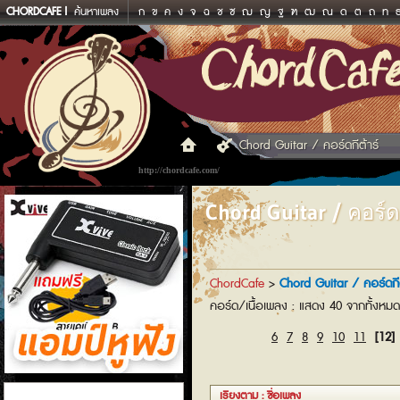
CHORDCAFE
ค้นหาเพลง
ก
ข
ค
ง
จ
ฉ
ช
ซ
ฌ
ญ
ฐ
ฑ
ฒ
ณ
ด
ต
ถ
ท
Chord Guitar / คอร์ดกีต้าร์
http://chordcafe.com/
Chord Guitar / คอร์ดก
ChordCafe
>
Chord Guitar / คอร์ดกีต
คอร์ด/เนื้อเพลง : แสดง 40 จากทั้งหม
6
7
8
9
10
11
[12]
แอมป์หูฟัง
เรียงตาม : ชื่อเพลง