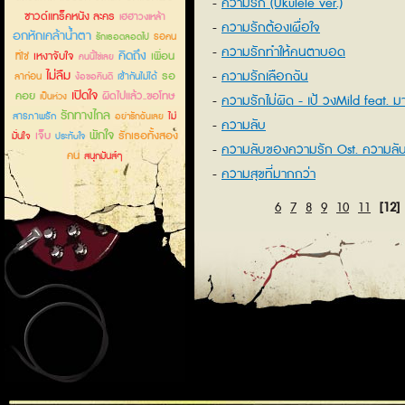
ความรัก (Ukulele ver.)
ซาวด์แทร็คหนัง ละคร
เฮฮาวงเหล้า
ความรักต้องเผื่อใจ
อกหักเคล้าน้ำตา
รอคน
รักเธอตลอดไป
ความรักทำให้คนตาบอด
คิดถึง
เหงาจับใจ
เพื่อน
ที่ใช่
คนนี้ใช่เลย
ไม่ลืม
ความรักเลือกฉัน
รอ
ลาก่อน
เข้ากันไม่ได้
ง้อขอคืนดี
เปิดใจ
คอย
ผิดไปแล้ว..ขอโทษ
เป็นห่วง
ความรักไม่ผิด - เป้ วงMild feat. ม
รักทางไกล
สารภาพรัก
ไม่
อย่ารักฉันเลย
ความลับ
พักใจ
เจ็บ
รักเธอทั้งสอง
มั่นใจ
ประทับใจ
ความลับของความรัก Ost. ความลั
คน
สนุกมันส์ๆ
ร้าย
ความสุขที่มากกว่า
6
7
8
9
10
11
[12]