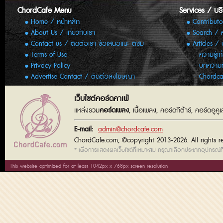
ChordCafe Menu
Services / บร
Home / หน้าหลัก
Contributo
About Us / เกี่ยวกับเรา
Search / 
Contact us / ติดต่อเรา ข้อเสนอแนะ ติชม
Articles /
Terms of Use
ความรู้เก
Privacy Policy
บทความทั
Advertise Contact / ติดต่อลงโฆษณา
Chordca
เว็บไซต์คอร์ดคาเฟ่
แหล่งรวม
คอร์ดเพลง
, เนื้อเพลง, คอร์ดกีต้าร์, คอร์ดอู
E-mail:
admin@chordcafe.com
ChordCafe.com, ©copyright 2013-2026. All rights r
* เพื่อการแสดงผลเว็บไซต์ที่เหมาะสม กรุณาเลือกประเภทอุปกรณ์ที่
This website optimized for at least 1042px x 768px screen resolution