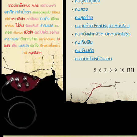
คนรู้ใจไม่รู้จริง
ซาวด์แทร็คหนัง ละคร
เฮฮาวงเหล้า
คนสวย
อกหักเคล้าน้ำตา
รอคน
รักเธอตลอดไป
คนสุดท้าย
คิดถึง
เหงาจับใจ
เพื่อน
ที่ใช่
คนนี้ใช่เลย
ไม่ลืม
คนสุดท้าย Feat.หนูนา หนึ่งธิดา
รอ
ลาก่อน
เข้ากันไม่ได้
ง้อขอคืนดี
เปิดใจ
คอย
ผิดไปแล้ว..ขอโทษ
เป็นห่วง
คนหนึ่งฝากชีวิต อีกคนคิดไม่ซื่อ
รักทางไกล
สารภาพรัก
ไม่
อย่ารักฉันเลย
คนเก็บฝืน
พักใจ
เจ็บ
รักเธอทั้งสอง
มั่นใจ
ประทับใจ
คนเจียมตัว
คน
สนุกมันส์ๆ
คนเดิมที่ไม่เหมือนเดิม
5
6
7
8
9
10
[11]