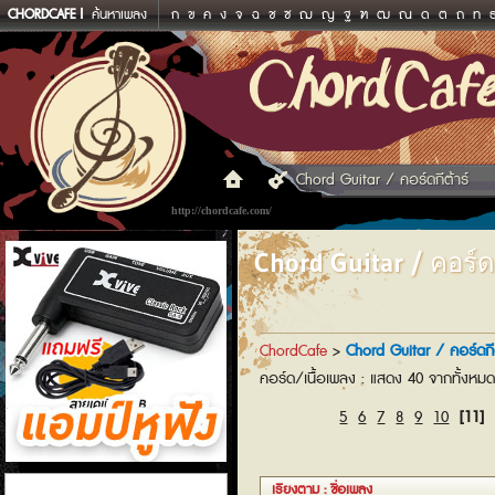
CHORDCAFE
ค้นหาเพลง
ก
ข
ค
ง
จ
ฉ
ช
ซ
ฌ
ญ
ฐ
ฑ
ฒ
ณ
ด
ต
ถ
ท
Chord Guitar / คอร์ดกีต้าร์
http://chordcafe.com/
Chord Guitar / คอร์ดก
ChordCafe
>
Chord Guitar / คอร์ดกีต
คอร์ด/เนื้อเพลง : แสดง 40 จากทั้งหม
5
6
7
8
9
10
[11]
แอมป์หูฟัง
เรียงตาม : ชื่อเพลง