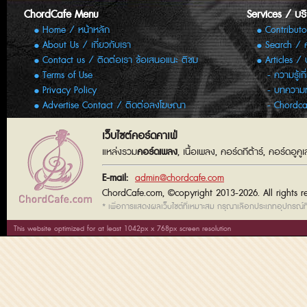
ChordCafe Menu
Services / บร
Home / หน้าหลัก
Contributo
About Us / เกี่ยวกับเรา
Search / 
Contact us / ติดต่อเรา ข้อเสนอแนะ ติชม
Articles /
Terms of Use
ความรู้เก
Privacy Policy
บทความทั
Advertise Contact / ติดต่อลงโฆษณา
Chordca
เว็บไซต์คอร์ดคาเฟ่
แหล่งรวม
คอร์ดเพลง
, เนื้อเพลง, คอร์ดกีต้าร์, คอร์ดอู
E-mail:
admin@chordcafe.com
ChordCafe.com, ©copyright 2013-2026. All rights r
* เพื่อการแสดงผลเว็บไซต์ที่เหมาะสม กรุณาเลือกประเภทอุปกรณ์ที่
This website optimized for at least 1042px x 768px screen resolution