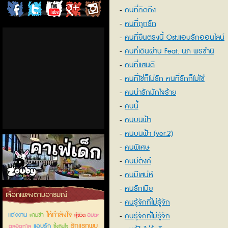
คนที่คิดถึง
ChordCafe
ChordCafe
ChordCafe
ChordCafe
ChordCafe
คนที่ถูกรัก
on
on
Channel
Google+
Photo
คนที่ยืนตรงนี้ Ost.แอบรักออนไลน์
คนที่เดินผ่าน Feat. นภ พรชำนิ
Facebook
Twitter
on IG
คนที่แสนดี
คนที่ใช่ก็ไม่รัก คนที่รักก็ไม่ใช่
คนน่ารักมักใจร้าย
คนนี้
คนบนฟ้า
คนบนฟ้า (ver.2)
คนพิเศษ
คนมีตังค์
คนมีเสน่ห์
คนรักเมีย
คาเฟ่เด็กลำลูกกา
เลือกเพลงตามอารมณ์
คนรู้จักที่ไม่รู้จัก
ให้กำลังใจ
แต่งงาน
คนรู้จักที่ไม่รู้จัก
สามช่า
อมตะ
สู้ชีวิต
รักแรกพบ
แอบรัก
ตลอดกาล
ซึ้งกินใจ