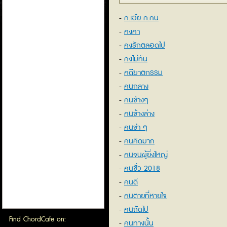
ค.เอ๋ย ค.คน
คงคา
คงรักตลอดไป
คงไม่ทัน
คดีฆาตกรรม
คนกลาง
คนข้างๆ
คนข้างล่าง
คนขำ ๆ
คนคิดมาก
คนจนผู้ยิ่งใหญ่
คนชั่ว 2018
คนดี
คนตายที่หายใจ
คนถัดไป
Find ChordCafe on:
คนทางนั้น