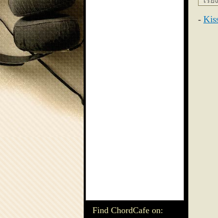
เรีย
Kis
Find ChordCafe on: