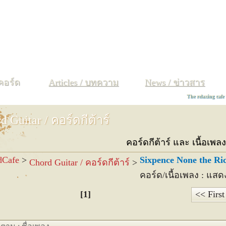
ง
จ
ฉ
ช
ซ
ฌ
ญ
ฐ
ฑ
ฒ
ณ
ด
ต
ถ
ท
ธ
น
บ
ป
ผ
ฝ
พ
ฟ
 คอร์ด
Articles / บทความ
News / ข่าวสาร
The relaxing cafe
d Guitar / คอร์ดกีต้าร์
คอร์ดกีต้าร์ และ เนื้อเพ
dCafe
>
Sixpence None the Ri
Chord Guitar / คอร์ดกีต้าร์
>
คอร์ด/เนื้อเพลง : แสด
[1]
<< First