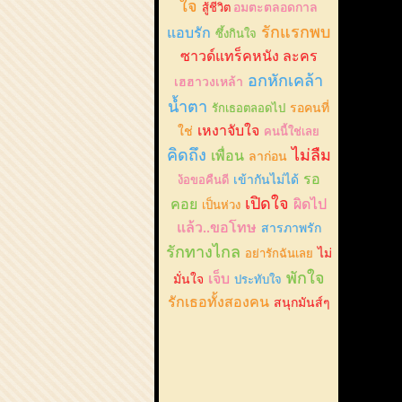
ใจ
สู้ชีวิต
อมตะตลอดกาล
รักแรกพบ
แอบรัก
ซึ้งกินใจ
ซาวด์แทร็คหนัง ละคร
อกหักเคล้า
เฮฮาวงเหล้า
น้ำตา
รักเธอตลอดไป
รอคนที่
เหงาจับใจ
ใช่
คนนี้ใช่เลย
คิดถึง
ไม่ลืม
เพื่อน
ลาก่อน
รอ
ง้อขอคืนดี
เข้ากันไม่ได้
เปิดใจ
คอย
ผิดไป
เป็นห่วง
แล้ว..ขอโทษ
สารภาพรัก
รักทางไกล
อย่ารักฉันเลย
ไม่
พักใจ
เจ็บ
มั่นใจ
ประทับใจ
รักเธอทั้งสองคน
สนุกมันส์ๆ