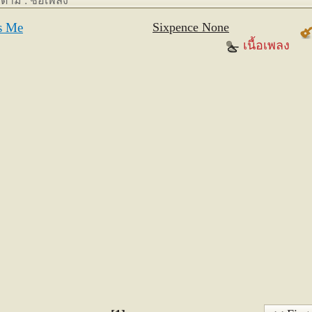
งตาม : ชื่อเพลง
s Me
Sixpence None
the Richer
เนื้อเพลง