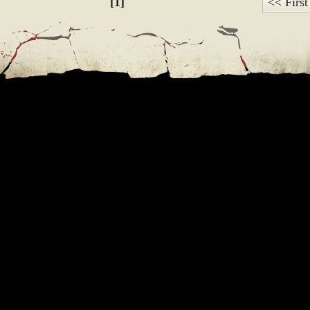
[1]
<< First
e