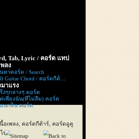
d, Tab, Lyric / คอร์ด แทป
อเพลง
้นหาคอร์ด / Search
l Guitar Chord / คอร์ดกีต้าร์ ทั้งหมด
งมาแรง
รึ่งๆกลางๆ คอร์ด
ค่เพียงฉัน(ที่ไม่ลืม) คอร์ด
่อนกลิ่น คอร์ด
เนื้อเพลง, คอร์ดกีต้าร์, คอร์ดอูคู
ๆไป