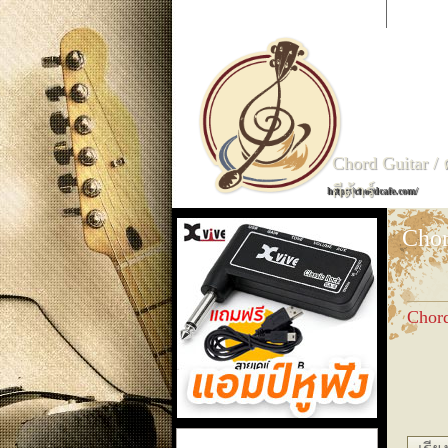
CHORDCAFE
ค้นหาเพลง
ก
ข
ค
Chord Guitar /
กีต้าร์
http://chordcafe.com/
Chor
Chor
แอมป์หูฟัง