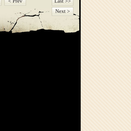
< Prev
Last >>
Next >