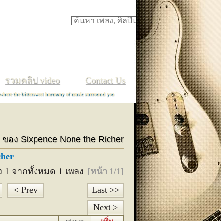
ภ
ม
ย
ร
ล
ว
ศ
ษ
ส
ห
ฬ
อ
ฮ
TH
/
EN
รวมคลิป video
Contact Us
 where the bittersweet harmony of music surround you
ลง ของ Sixpence None the Richer
cher
ง 1 จากทั้งหมด 1 เพลง
[หน้า 1/1]
< Prev
Last >>
Next >