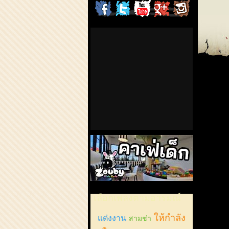
ChordCafe
ChordCafe
ChordCafe
ChordCafe
ChordCaf
on
on
Channel
Google+
Photo
Facebook
Twitter
on
IG
คาเฟ่เด็กลำลูกกา
เลือกเพลงตามอารมณ์
ให้กำลัง
แต่งงาน
สามช่า