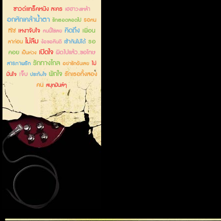
ซาวด์แทร็คหนัง ละคร
เฮฮาวงเหล้า
อกหักเคล้าน้ำตา
รอคน
รักเธอตลอดไป
คิดถึง
เหงาจับใจ
เพื่อน
ที่ใช่
คนนี้ใช่เลย
ไม่ลืม
รอ
ลาก่อน
เข้ากันไม่ได้
ง้อขอคืนดี
เปิดใจ
คอย
ผิดไปแล้ว..ขอโทษ
เป็นห่วง
รักทางไกล
สารภาพรัก
ไม่
อย่ารักฉันเลย
พักใจ
เจ็บ
รักเธอทั้งสอง
มั่นใจ
ประทับใจ
คน
สนุกมันส์ๆ