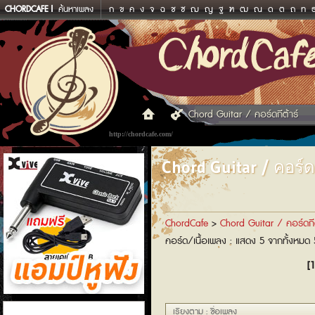
CHORDCAFE
ค้นหาเพลง
ก
ข
ค
ง
จ
ฉ
ช
ซ
ฌ
ญ
ฐ
ฑ
ฒ
ณ
ด
ต
ถ
ท
Chord Guitar / คอร์ดกีต้าร์
http://chordcafe.com/
Chord Guitar / คอร์ดก
ChordCafe
>
Chord Guitar / คอร์ดกีต
คอร์ด/เนื้อเพลง : แสดง 5 จากทั้งหมด
[1
แอมป์หูฟัง
เรียงตาม : ชื่อเพลง