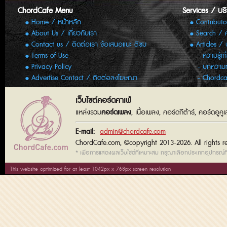
ChordCafe Menu
Services / บร
Home / หน้าหลัก
Contributo
About Us / เกี่ยวกับเรา
Search / 
Contact us / ติดต่อเรา ข้อเสนอแนะ ติชม
Articles /
Terms of Use
ความรู้เก
Privacy Policy
บทความทั
Advertise Contact / ติดต่อลงโฆษณา
Chordca
เว็บไซต์คอร์ดคาเฟ่
แหล่งรวม
คอร์ดเพลง
, เนื้อเพลง, คอร์ดกีต้าร์, คอร์ดอู
E-mail:
admin@chordcafe.com
ChordCafe.com, ©copyright 2013-2026. All rights r
* เพื่อการแสดงผลเว็บไซต์ที่เหมาะสม กรุณาเลือกประเภทอุปกรณ์ที่
This website optimized for at least 1042px x 768px screen resolution