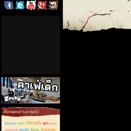
ChordCafe
ChordCafe
ChordCafe
ChordCafe
ChordCafe
on
on
Channel
Google+
Photo
Facebook
Twitter
on IG
คาเฟ่เด็กลำลูกกา
เลือกเพลงตามอารมณ์
ให้กำลังใจ
แต่งงาน
สามช่า
อมตะ
สู้ชีวิต
รักแรกพบ
แอบรัก
ตลอดกาล
ซึ้งกินใจ