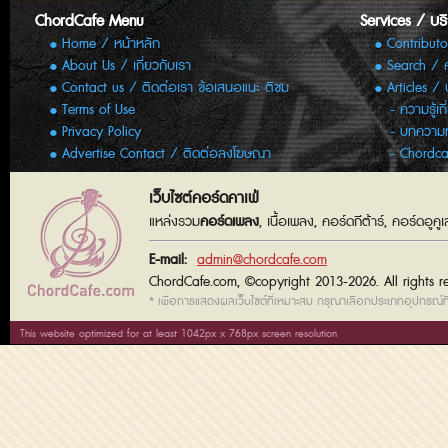
ChordCafe Menu
Services / บร
Home / หน้าหลัก
Contributo
About Us / เกี่ยวกับเรา
Search / 
Contact us / ติดต่อเรา ข้อเสนอแนะ ติชม
Articles /
Terms of Use
ความรู้เก
Privacy Policy
บทความทั
Advertise Contact / ติดต่อลงโฆษณา
Chordca
เว็บไซต์คอร์ดคาเฟ่
แหล่งรวม
คอร์ดเพลง
, เนื้อเพลง, คอร์ดกีต้าร์, คอร์ดอู
E-mail:
admin@chordcafe.com
ChordCafe.com, ©copyright 2013-2026. All rights r
* เพื่อการแสดงผลเว็บไซต์ที่เหมาะสม กรุณาเลือกประเภทอุปกรณ์ที่
This website optimized for at least 1042px x 768px screen resolution