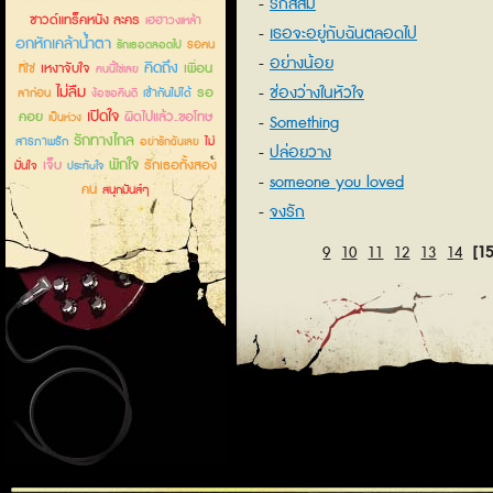
รักสีส้ม
ซาวด์แทร็คหนัง ละคร
เฮฮาวงเหล้า
เธอจะอยู่กับฉันตลอดไป
อกหักเคล้าน้ำตา
รอคน
รักเธอตลอดไป
อย่างน้อย
คิดถึง
เหงาจับใจ
เพื่อน
ที่ใช่
คนนี้ใช่เลย
ไม่ลืม
ช่องว่างในหัวใจ
รอ
ลาก่อน
เข้ากันไม่ได้
ง้อขอคืนดี
เปิดใจ
คอย
ผิดไปแล้ว..ขอโทษ
เป็นห่วง
Something
รักทางไกล
สารภาพรัก
ไม่
อย่ารักฉันเลย
ปล่อยวาง
พักใจ
เจ็บ
รักเธอทั้งสอง
มั่นใจ
ประทับใจ
someone you loved
คน
สนุกมันส์ๆ
จงรัก
9
10
11
12
13
14
[15