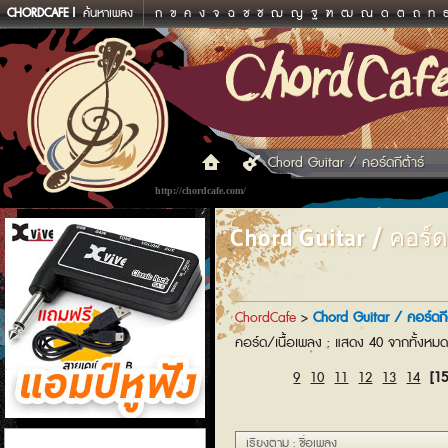
CHORDCAFE
ค้นหาเพลง
ก
ข
ค
ง
จ
ฉ
ช
ซ
ฌ
ญ
ฐ
ฑ
ฒ
ณ
ด
ต
ถ
ท
Chord Guitar / คอร์ดกีต้าร์
http://chordcafe.com/
Chord Guitar / คอร์ดก
ChordCafe
>
Chord Guitar / คอร์ดกีต
คอร์ด/เนื้อเพลง : แสดง 40 จากทั้งหม
9
10
11
12
13
14
[15
แอมป์หูฟัง
เรียงตาม : ชื่อเพลง