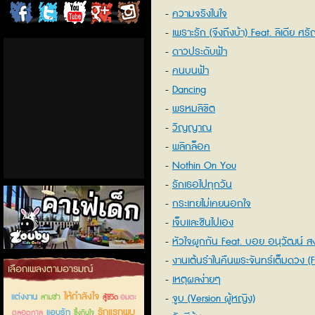
ความจริงในใจ
ChordCafe
ChordCafe
ChordCafe
ChordCafe
ChordCafe
เพราะรัก (จึงถึงบ้า) Feat. ลิเดีย ศรั
on
on
Channel
Google+
Photo
ดาวประดับฟ้า
คนบนฟ้า
Facebook
Twitter
on IG
Dancing
พรหมลิขิต
วิญญาณ
พลิกล็อค
Nothin On You
รักเธอไปทุกวัน
กระเทยไม่เคยนอกใจ
เจ็บและชินไปเอง
หัวใจผูกกัน Feat. บอย อนุวัฒน์ สง
ภักดี
งานเต้นรำในคืนพระจันทร์เต็มดวง (F
คาเฟ่เด็กลำลูกกา
เลือกเพลงตามอารมณ์
นภัสสร)
เหตุผลง่ายๆ
ให้กำลังใจ
แต่งงาน
จูบ (Version ผู้หญิง)
สามช่า
อมตะ
สู้ชีวิต
รักแรกพบ
แอบรัก
ตลอดกาล
ซึ้งกินใจ