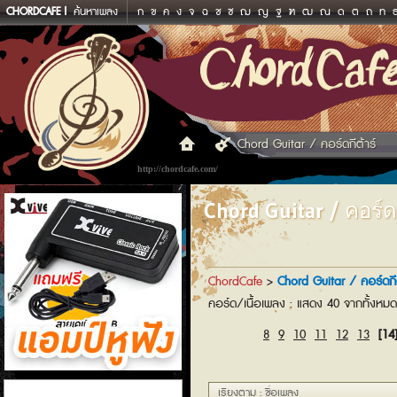
CHORDCAFE
ค้นหาเพลง
ก
ข
ค
ง
จ
ฉ
ช
ซ
ฌ
ญ
ฐ
ฑ
ฒ
ณ
ด
ต
ถ
ท
Chord Guitar / คอร์ดกีต้าร์
http://chordcafe.com/
Chord Guitar / คอร์ดก
ChordCafe
>
Chord Guitar / คอร์ดกีต
คอร์ด/เนื้อเพลง : แสดง 40 จากทั้งหม
8
9
10
11
12
13
[14
แอมป์หูฟัง
เรียงตาม : ชื่อเพลง