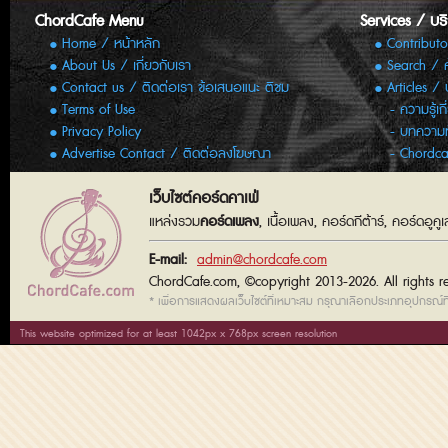
ChordCafe Menu
Services / บร
Home / หน้าหลัก
Contributo
About Us / เกี่ยวกับเรา
Search / 
Contact us / ติดต่อเรา ข้อเสนอแนะ ติชม
Articles /
Terms of Use
ความรู้เก
Privacy Policy
บทความทั
Advertise Contact / ติดต่อลงโฆษณา
Chordca
เว็บไซต์คอร์ดคาเฟ่
แหล่งรวม
คอร์ดเพลง
, เนื้อเพลง, คอร์ดกีต้าร์, คอร์ดอู
E-mail:
admin@chordcafe.com
ChordCafe.com, ©copyright 2013-2026. All rights r
* เพื่อการแสดงผลเว็บไซต์ที่เหมาะสม กรุณาเลือกประเภทอุปกรณ์ที่
This website optimized for at least 1042px x 768px screen resolution