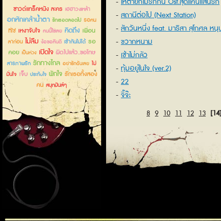
ให้ตายก็ไม่รักกัน Ost.สุดแค้นแสนรัก
ซาวด์แทร็คหนัง ละคร
เฮฮาวงเหล้า
สถานีต่อไป (Next Station)
อกหักเคล้าน้ำตา
รอคน
รักเธอตลอดไป
สักวันหนึ่ง feat. มาริสา สุโกศล หนุ
คิดถึง
เหงาจับใจ
เพื่อน
ที่ใช่
คนนี้ใช่เลย
ไม่ลืม
ขวากหนาม
รอ
ลาก่อน
เข้ากันไม่ได้
ง้อขอคืนดี
เปิดใจ
คอย
ผิดไปแล้ว..ขอโทษ
เป็นห่วง
เช้าไม่กลัว
รักทางไกล
สารภาพรัก
ไม่
อย่ารักฉันเลย
ทุ้มอยู่ในใจ (ver.2)
พักใจ
เจ็บ
รักเธอทั้งสอง
มั่นใจ
ประทับใจ
22
คน
สนุกมันส์ๆ
จิ๊จ๊ะ
8
9
10
11
12
13
[14