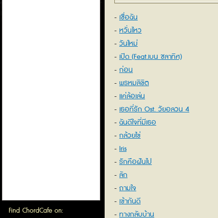
เชื่อฉัน
หวั่นไหว
วันใหม่
เปิด (Feat.เบน ชลาทิศ)
ก่อน
พรหมลิขิต
แค่ล้อเล่น
เธอที่รัก Ost. วัยอลวน 4
ฉันดีใจที่มีเธอ
กล้วยไข่
Iris
รักคือฝันไป
ลัก
ถามใจ
เข้ากันดี
Find ChordCafe on:
ทางกลับบ้าน