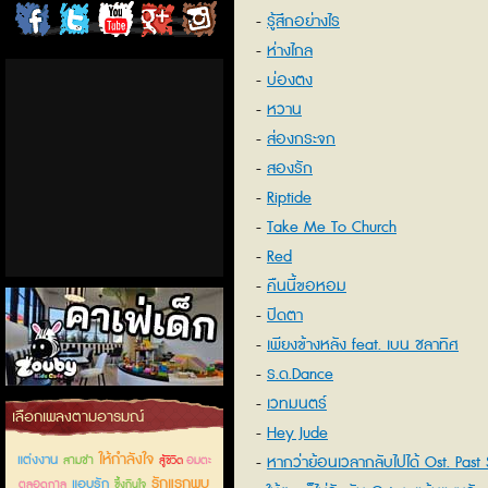
รู้สึกอย่างไร
ChordCafe
ChordCafe
ChordCafe
ChordCafe
ChordCafe
ห่างไกล
on
on
Channel
Google+
Photo
บ่องตง
หวาน
Facebook
Twitter
on IG
ส่องกระจก
สองรัก
Riptide
Take Me To Church
Red
คืนนี้ขอหอม
ปิดตา
เพียงข้างหลัง feat. เบน ชลาทิศ
ร.ด.Dance
เวทมนตร์
คาเฟ่เด็กลำลูกกา
เลือกเพลงตามอารมณ์
Hey Jude
ให้กำลังใจ
แต่งงาน
หากว่าย้อนเวลากลับไปได้ Ost. Past
สามช่า
อมตะ
สู้ชีวิต
รักแรกพบ
แอบรัก
ตลอดกาล
Present Perfect
ซึ้งกินใจ