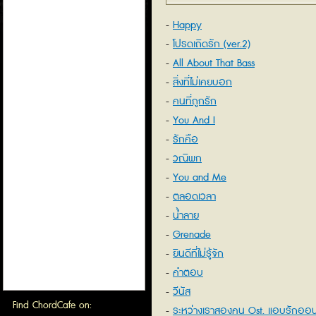
Happy
โปรดเถิดรัก (ver.2)
All About That Bass
สิ่งที่ไม่เคยบอก
คนที่ถูกรัก
You And I
รักคือ
วณิพก
You and Me
ตลอดเวลา
น้ำลาย
Grenade
ยินดีที่ไม่รู้จัก
คำตอบ
วีนัส
Find ChordCafe on:
ระหว่างเราสองคน Ost. แอบรักออน