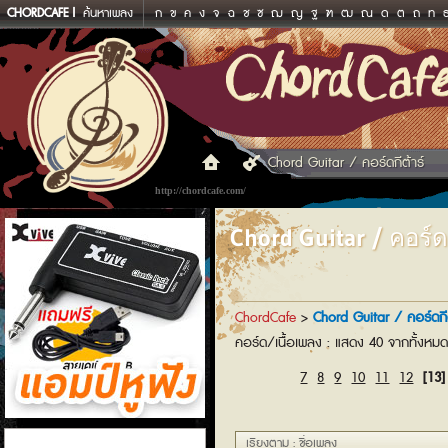
CHORDCAFE
ค้นหาเพลง
ก
ข
ค
ง
จ
ฉ
ช
ซ
ฌ
ญ
ฐ
ฑ
ฒ
ณ
ด
ต
ถ
ท
Chord Guitar / คอร์ดกีต้าร์
http://chordcafe.com/
Chord Guitar / คอร์ดก
ChordCafe
>
Chord Guitar / คอร์ดกีต
คอร์ด/เนื้อเพลง : แสดง 40 จากทั้งหม
7
8
9
10
11
12
[13]
แอมป์หูฟัง
เรียงตาม : ชื่อเพลง