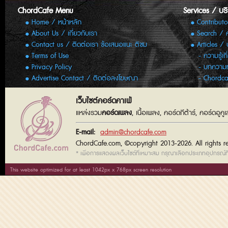
ChordCafe Menu
Services / บร
Home / หน้าหลัก
Contributo
About Us / เกี่ยวกับเรา
Search / 
Contact us / ติดต่อเรา ข้อเสนอแนะ ติชม
Articles /
Terms of Use
ความรู้เก
Privacy Policy
บทความทั
Advertise Contact / ติดต่อลงโฆษณา
Chordca
เว็บไซต์คอร์ดคาเฟ่
แหล่งรวม
คอร์ดเพลง
, เนื้อเพลง, คอร์ดกีต้าร์, คอร์ดอู
E-mail:
admin@chordcafe.com
ChordCafe.com, ©copyright 2013-2026. All rights r
* เพื่อการแสดงผลเว็บไซต์ที่เหมาะสม กรุณาเลือกประเภทอุปกรณ์ที่
This website optimized for at least 1042px x 768px screen resolution