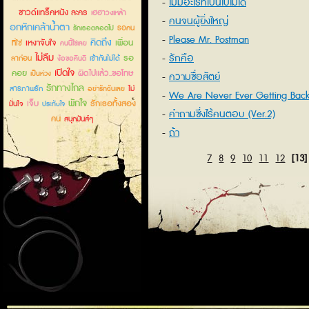
ไม่มีอะไรที่เป็นไปไม่ได้
ซาวด์แทร็คหนัง ละคร
เฮฮาวงเหล้า
คนจนผู้ยิ่งใหญ่
อกหักเคล้าน้ำตา
รอคน
รักเธอตลอดไป
Please Mr. Postman
คิดถึง
เหงาจับใจ
เพื่อน
ที่ใช่
คนนี้ใช่เลย
ไม่ลืม
รักคือ
รอ
ลาก่อน
เข้ากันไม่ได้
ง้อขอคืนดี
เปิดใจ
คอย
ผิดไปแล้ว..ขอโทษ
เป็นห่วง
ความซื่อสัตย์
รักทางไกล
สารภาพรัก
ไม่
อย่ารักฉันเลย
We Are Never Ever Getting Bac
พักใจ
เจ็บ
รักเธอทั้งสอง
มั่นใจ
ประทับใจ
Together
คำถามซึ่งไร้คนตอบ (Ver.2)
คน
สนุกมันส์ๆ
ถ้า
7
8
9
10
11
12
[13]