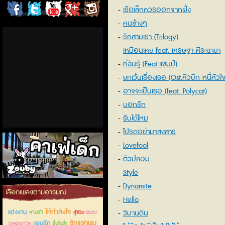
เรือเล็กควรออกจากฝั่ง
ChordCafe
ChordCafe
ChordCafe
ChordCafe
ChordCafe
คนข้างๆ
on
on
Channel
Google+
Photo
รักสามเรา (Trilogy)
เหมือนเคย feat. เศรษฐา ศิระฉายา
Facebook
Twitter
on IG
ที่ฉันรู้ (Feat.แชมป์)
ยกเว้นเรื่องเธอ (Ost.คิวบิก หนี้หัวใจที
ก่อ)
อาจจะเป็นเธอ (feat. Polycat)
บอกรัก
รับได้ไหม
โปรดอย่ามาสงสาร
Lovefool
ตัวปลอม
Style
Dynamite
คาเฟ่เด็กลำลูกกา
เลือกเพลงตามอารมณ์
Hello
ให้กำลังใจ
แต่งงาน
วิมานดิน
สามช่า
อมตะ
สู้ชีวิต
รักแรกพบ
แอบรัก
ตลอดกาล
ซึ้งกินใจ