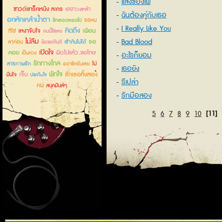
แสงของไฟ
ซาวด์แทร็คหนัง ละคร
เฮฮาวงเหล้า
ฉันต้องคู่กับเธอ
อกหักเคล้าน้ำตา
รอคน
รักเธอตลอดไป
I Really Like You
คิดถึง
เหงาจับใจ
เพื่อน
ที่ใช่
คนนี้ใช่เลย
ไม่ลืม
Bad Blood
รอ
ลาก่อน
เข้ากันไม่ได้
ง้อขอคืนดี
เปิดใจ
คอย
ผิดไปแล้ว..ขอโทษ
เป็นห่วง
อะไรก็ยอม
รักทางไกล
สารภาพรัก
ไม่
อย่ารักฉันเลย
เธอยัง
พักใจ
เจ็บ
รักเธอทั้งสอง
มั่นใจ
ประทับใจ
รึเปล่า
คน
สนุกมันส์ๆ
รักมือสอง
5
6
7
8
9
10
[11]