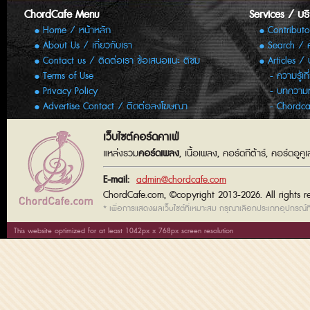
ChordCafe Menu
Services / บร
Home / หน้าหลัก
Contributo
About Us / เกี่ยวกับเรา
Search / 
Contact us / ติดต่อเรา ข้อเสนอแนะ ติชม
Articles /
Terms of Use
ความรู้เก
Privacy Policy
บทความทั
Advertise Contact / ติดต่อลงโฆษณา
Chordca
เว็บไซต์คอร์ดคาเฟ่
แหล่งรวม
คอร์ดเพลง
, เนื้อเพลง, คอร์ดกีต้าร์, คอร์ดอู
E-mail:
admin@chordcafe.com
ChordCafe.com, ©copyright 2013-2026. All rights r
* เพื่อการแสดงผลเว็บไซต์ที่เหมาะสม กรุณาเลือกประเภทอุปกรณ์ที่
This website optimized for at least 1042px x 768px screen resolution