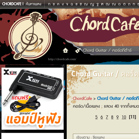
CHORDCAFE
ค้นหาเพลง
ก
ข
ค
ง
จ
ฉ
ช
ซ
ฌ
ญ
ฐ
ฑ
ฒ
ณ
ด
ต
ถ
ท
Chord Guitar / คอร์ดกีต้าร์
http://chordcafe.com/
Chord Guitar / คอร์ดก
ChordCafe
>
Chord Guitar / คอร์ดกีต
คอร์ด/เนื้อเพลง : แสดง 40 จากทั้งหม
5
6
7
8
9
10
[11]
แอมป์หูฟัง
เรียงตาม : ชื่อเพลง