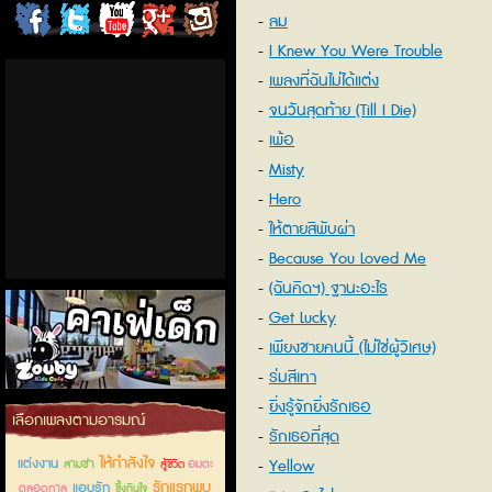
ลม
ChordCafe
ChordCafe
ChordCafe
ChordCafe
ChordCafe
I Knew You Were Trouble
on
on
Channel
Google+
Photo
เพลงที่ฉันไม่ได้แต่ง
จนวันสุดท้าย (Till I Die)
Facebook
Twitter
on IG
เพ้อ
Misty
Hero
ให้ตายสิพับผ่า
Because You Loved Me
(ฉันคิดฯ) ฐานะอะไร
Get Lucky
เพียงชายคนนี้ (ไม่ใช่ผู้วิเศษ)
ร่มสีเทา
ยิ่งรู้จักยิ่งรักเธอ
คาเฟ่เด็กลำลูกกา
เลือกเพลงตามอารมณ์
รักเธอที่สุด
ให้กำลังใจ
แต่งงาน
Yellow
สามช่า
อมตะ
สู้ชีวิต
รักแรกพบ
แอบรัก
ตลอดกาล
ซึ้งกินใจ