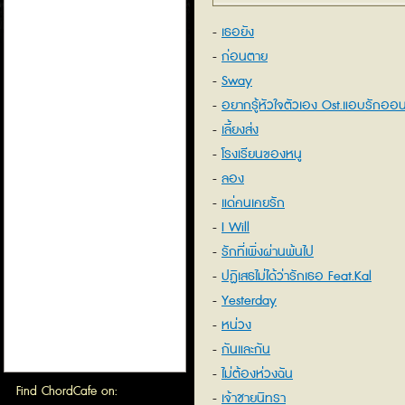
เธอยัง
ก่อนตาย
Sway
อยากรู้หัวใจตัวเอง Ost.แอบรักออน
เลี้ยงส่ง
โรงเรียนของหนู
ลอง
แด่คนเคยรัก
I Will
รักที่เพิ่งผ่านพ้นไป
ปฏิเสธไม่ได้ว่ารักเธอ Feat.Kal
Yesterday
หน่วง
กันและกัน
ไม่ต้องห่วงฉัน
Find ChordCafe on:
เจ้าชายนิทรา