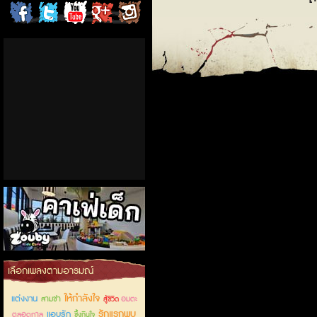
ChordCafe
ChordCafe
ChordCafe
ChordCafe
ChordCafe
on
on
Channel
Google+
Photo
Facebook
Twitter
on IG
คาเฟ่เด็กลำลูกกา
เลือกเพลงตามอารมณ์
ให้กำลังใจ
แต่งงาน
สามช่า
อมตะ
สู้ชีวิต
รักแรกพบ
แอบรัก
ตลอดกาล
ซึ้งกินใจ