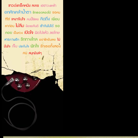
ซาวด์แทร็คหนัง ละคร
เฮฮาวงเหล้า
อกหักเคล้าน้ำตา
รอคน
รักเธอตลอดไป
คิดถึง
เหงาจับใจ
เพื่อน
ที่ใช่
คนนี้ใช่เลย
ไม่ลืม
รอ
ลาก่อน
เข้ากันไม่ได้
ง้อขอคืนดี
เปิดใจ
คอย
ผิดไปแล้ว..ขอโทษ
เป็นห่วง
รักทางไกล
สารภาพรัก
ไม่
อย่ารักฉันเลย
พักใจ
เจ็บ
รักเธอทั้งสอง
มั่นใจ
ประทับใจ
คน
สนุกมันส์ๆ