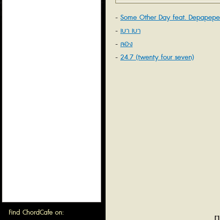
Some Other Day feat. Depapepe
เบา เบา
ลอง
24.7 (twenty four seven)
Find ChordCafe on:
[1