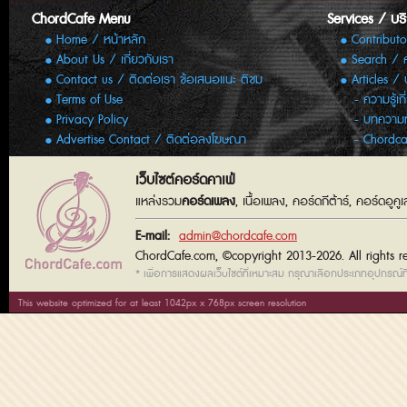
ChordCafe Menu
Services / บร
Home / หน้าหลัก
Contributo
About Us / เกี่ยวกับเรา
Search / 
Contact us / ติดต่อเรา ข้อเสนอแนะ ติชม
Articles /
Terms of Use
ความรู้เก
Privacy Policy
บทความทั
Advertise Contact / ติดต่อลงโฆษณา
Chordca
เว็บไซต์คอร์ดคาเฟ่
แหล่งรวม
คอร์ดเพลง
, เนื้อเพลง, คอร์ดกีต้าร์, คอร์ดอู
E-mail:
admin@chordcafe.com
ChordCafe.com, ©copyright 2013-2026. All rights r
* เพื่อการแสดงผลเว็บไซต์ที่เหมาะสม กรุณาเลือกประเภทอุปกรณ์ที่
This website optimized for at least 1042px x 768px screen resolution