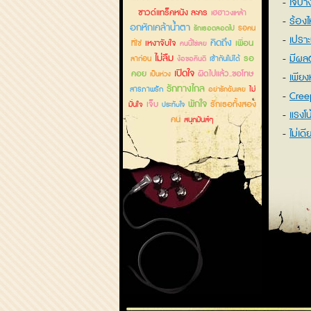
ใจบา
ซาวด์แทร็คหนัง ละคร
เฮฮาวงเหล้า
ร้องไ
อกหักเคล้าน้ำตา
รอคน
รักเธอตลอดไป
เปรา
คิดถึง
เหงาจับใจ
เพื่อน
ที่ใช่
คนนี้ใช่เลย
ไม่ลืม
มีผลต
รอ
ลาก่อน
เข้ากันไม่ได้
ง้อขอคืนดี
เปิดใจ
คอย
ผิดไปแล้ว..ขอโทษ
เป็นห่วง
เพียงห
รักทางไกล
สารภาพรัก
ไม่
อย่ารักฉันเลย
Cree
พักใจ
เจ็บ
รักเธอทั้งสอง
มั่นใจ
ประทับใจ
แรงโน
คน
สนุกมันส์ๆ
ไม่เด