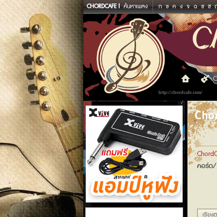
CHORDCAFE
ค้นหาเพลง
ก
ข
ค
ง
จ
ฉ
ช
ซ
C
http://chordcafe.com/
Chor
ChordC
คอร์ด/
แอมป์หูฟัง
เรียงต