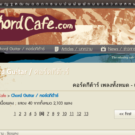
ฌ
ญ
ฐ
ฑ
ฒ
ณ
ด
ต
ถ
ท
ธ
น
บ
ป
ผ
ฝ
พ
ฟ
ภ
ม
ย
ร
ล
ว
ศ
ษ
ส
ห
hord Guitar / คอร์ดกีต้าร์
Articles / บทความ
News / ข่าวสา
The relaxing cafe
d Guitar / คอร์ดกีต้าร์
คอร์ดกีต้าร์ เพลงทั้งหมด -
afe
>
Chord Guitar / คอร์ดกีต้าร์
เนื้อเพลง : แสดง 40 จากทั้งหมด 2,103 เพลง
1
2
3
4
5
[6]
7
8
9
10
11
12
13
<< First
าม : ชื่อเพลง