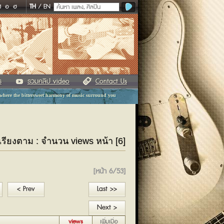
ฬ
อ
ฮ
TH
/
EN
ร
รวมคลิป video
Contact Us
 where the bittersweet harmony of music surround you
 เรียงตาม : จำนวน views หน้า [6]
[หน้า 6/53]
< Prev
Last >>
Next >
views
เพิ่มเมื่อ