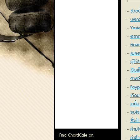
ชีวิ
บอกร
Yest
อยากใ
หลง
เพลง
ผู้ได
เรือเ
ตาสว
Payp
เกิดม
เคลิ้ม
ขอใจ
ชั่วฟ
ห้ามใ
Find ChordCafe on:
ทำร้า