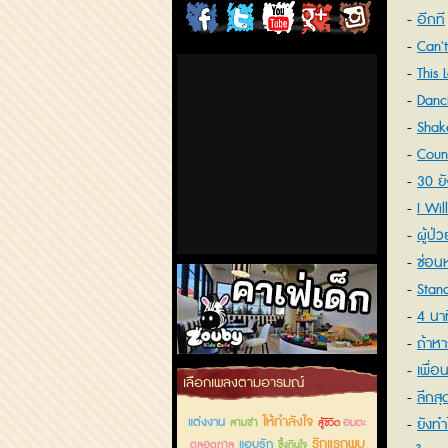
อีกที
ChordCafe
ChordCafe
ChordCafe
ChordCafe
ChordCafe
Can'
on
on
Channel
Google+
Photo
This 
Danc
Facebook
Twitter
on IG
Shake
Coun
30 ยั
I Wil
ผู้ป่
ซ่อน
Stan
4 นาท
ถ้าห
เพื่อ
คาเฟ่เด็กลำลูกกา
เลือกเพลงตามอารมณ์
ลึกสุ
ให้กำลังใจ
แต่งงาน
ยังทำไ
สามช่า
อมตะ
สู้ชีวิต
รักแรกพบ
แอบรัก
ตลอดกาล
ซึ้งกินใจ