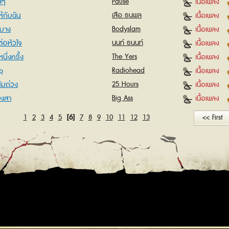
งๆ
Pause
เนื้อเพลง
ห้กับฉัน
เสือ ธนพล
เนื้อเพลง
ะบาง
Bodyslam
เนื้อเพลง
่อหัวใจ
นนท์ ธนนท์
เนื้อเพลง
นึ่งครั้ง
The Yers
เนื้อเพลง
p
Radiohead
เนื้อเพลง
้มถ่วง
25 Hours
เนื้อเพลง
ียงสา
Big Ass
เนื้อเพลง
1
2
3
4
5
[6]
7
8
9
10
11
12
13
<< First