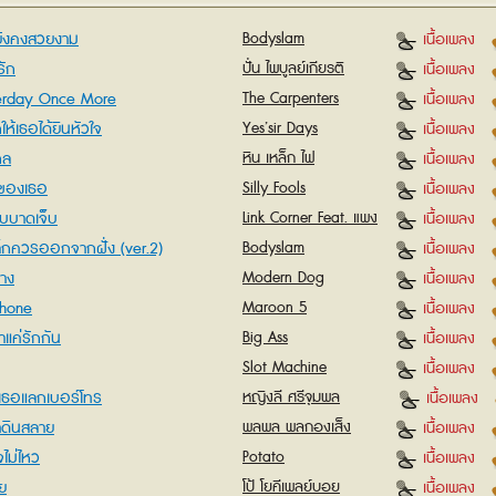
ตยังคงสวยงาม
Bodyslam
เนื้อเพลง
ัก
ปั่น ไพบูลย์เกียรติ
เนื้อเพลง
erday Once More
The Carpenters
เนื้อเพลง
ห้เธอได้ยินหัวใจ
Yes’sir Days
เนื้อเพลง
กล
หิน เหล็ก ไฟ
เนื้อเพลง
ของเธอ
Silly Fools
เนื้อเพลง
้รับบาดเจ็บ
Link Corner Feat. แพง
เนื้อเพลง
ขวัญข้าว
ล็กควรออกจากฝั่ง (ver.2)
Bodyslam
เนื้อเพลง
่าง
Modern Dog
เนื้อเพลง
hone
Maroon 5
เนื้อเพลง
าแค่รักกัน
Big Ass
เนื้อเพลง
Slot Machine
เนื้อเพลง
เธอแลกเบอร์โทร
หญิงลี ศรีจุมพล
เนื้อเพลง
้าดินสลาย
พลพล พลกองเส็ง
เนื้อเพลง
จไม่ไหว
Potato
เนื้อเพลง
ย
โป้ โยคีเพลย์บอย
เนื้อเพลง