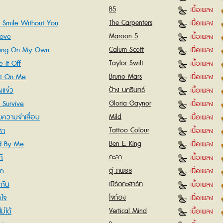
B5
เนื้อเพลง
t Smile Without You
The Carpenters
เนื้อเพลง
Love
Maroon 5
เนื้อเพลง
ing On My Own
Calum Scott
เนื้อเพลง
 It Off
Taylor Swift
เนื้อเพลง
t On Me
Bruno Mars
เนื้อเพลง
งแจ๋ว
ป้าง นครินทร์
เนื้อเพลง
l Survive
Gloria Gaynor
เนื้อเพลง
วยความจำเสื่อม
Mild
เนื้อเพลง
หา
Tattoo Colour
เนื้อเพลง
d By Me
Ben E. King
เนื้อเพลง
ี
กะลา
เนื้อเพลง
าก
ตู่ ภพธร
เนื้อเพลง
นกัน
เบิร์ดกะฮาร์ท
เนื้อเพลง
ดใจ
โจก้อง
เนื้อเพลง
ม่ได้
Vertical Mind
เนื้อเพลง