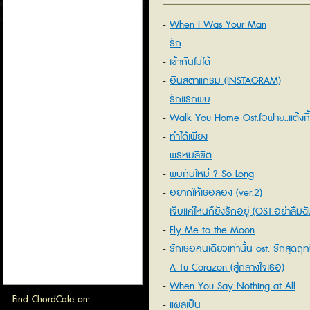
When I Was Your Man
รัก
เข้ากันไม่ได้
อินสตาแกรม (INSTAGRAM)
รักแรกพบ
Walk You Home Ost.ไอฟาย..แต๊งกิ้ว.
ทำได้เพียง
พรหมลิขิต
พบกันใหม่ ? So Long
อยากให้เธอลอง (ver.2)
เจ็บแค่ไหนก็ยังรักอยู่ (OST.อย่าลืมฉ
ฟิล์ม บงกช
Fly Me to the Moon
รักเธอคนเดียวเท่านั้น ost. รักสุดฤทธ
A Tu Corazon (สู่กลางใจเธอ)
When You Say Nothing at All
Find ChordCafe on:
แผลเป็น