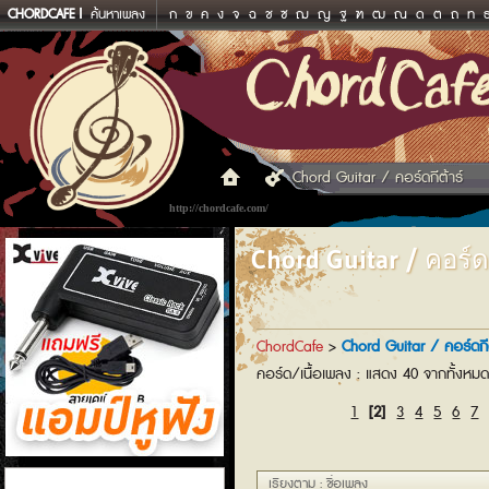
CHORDCAFE
ค้นหาเพลง
ก
ข
ค
ง
จ
ฉ
ช
ซ
ฌ
ญ
ฐ
ฑ
ฒ
ณ
ด
ต
ถ
ท
Chord Guitar / คอร์ดกีต้าร์
http://chordcafe.com/
Chord Guitar / คอร์ดก
ChordCafe
>
Chord Guitar / คอร์ดกีต
คอร์ด/เนื้อเพลง : แสดง 40 จากทั้งหม
1
[2]
3
4
5
6
7
แอมป์หูฟัง
เรียงตาม : ชื่อเพลง