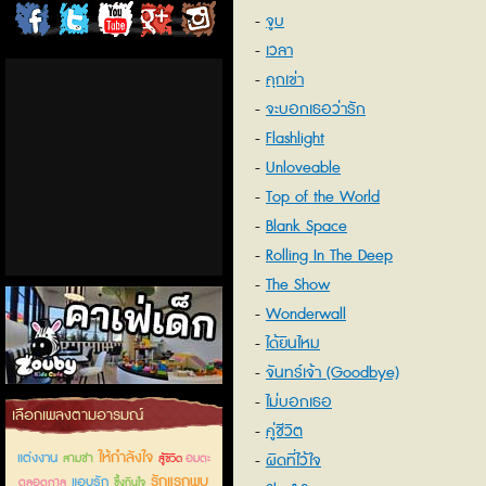
จูบ
ChordCafe
ChordCafe
ChordCafe
ChordCafe
ChordCafe
เวลา
on
on
Channel
Google+
Photo
คุกเข่า
จะบอกเธอว่ารัก
Facebook
Twitter
on IG
Flashlight
Unloveable
Top of the World
Blank Space
Rolling In The Deep
The Show
Wonderwall
ได้ยินไหม
จันทร์เจ้า (Goodbye)
ไม่บอกเธอ
คาเฟ่เด็กลำลูกกา
เลือกเพลงตามอารมณ์
คู่ชีวิต
ให้กำลังใจ
แต่งงาน
ผิดที่ไว้ใจ
สามช่า
อมตะ
สู้ชีวิต
รักแรกพบ
แอบรัก
ตลอดกาล
ซึ้งกินใจ