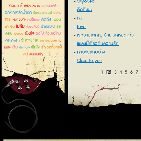
Sky&Sea
ซาวด์แทร็คหนัง ละคร
เฮฮาวงเหล้า
คิดถึงนะ
อกหักเคล้าน้ำตา
รอคน
รักเธอตลอดไป
ลืม
คิดถึง
เหงาจับใจ
เพื่อน
ที่ใช่
คนนี้ใช่เลย
ไม่ลืม
Love
รอ
ลาก่อน
เข้ากันไม่ได้
ง้อขอคืนดี
เปิดใจ
คอย
ผิดไปแล้ว..ขอโทษ
เป็นห่วง
ใจความสำคัญ Ost. รักหมดแก้ว
รักทางไกล
สารภาพรัก
ไม่
อย่ารักฉันเลย
เพลงนี้เกี่ยวกับความรัก
พักใจ
เจ็บ
รักเธอทั้งสอง
มั่นใจ
ประทับใจ
ทำอะไรสักอย่าง
คน
สนุกมันส์ๆ
Close to you
1
[2]
3
4
5
6
7