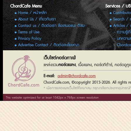
ChordCafe Menu
Services / บร
Home / หน้าหลัก
Contributo
About Us / เกี่ยวกับเรา
Search / 
Contact us / ติดต่อเรา ข้อเสนอแนะ ติชม
Articles /
Terms of Use
ความรู้เก
Privacy Policy
บทความทั
Advertise Contact / ติดต่อลงโฆษณา
Chordca
เว็บไซต์คอร์ดคาเฟ่
แหล่งรวม
คอร์ดเพลง
, เนื้อเพลง, คอร์ดกีต้าร์, คอร์ดอู
E-mail:
admin@chordcafe.com
ChordCafe.com, ©copyright 2013-2026. All rights r
* เพื่อการแสดงผลเว็บไซต์ที่เหมาะสม กรุณาเลือกประเภทอุปกรณ์ที่
This website optimized for at least 1042px x 768px screen resolution