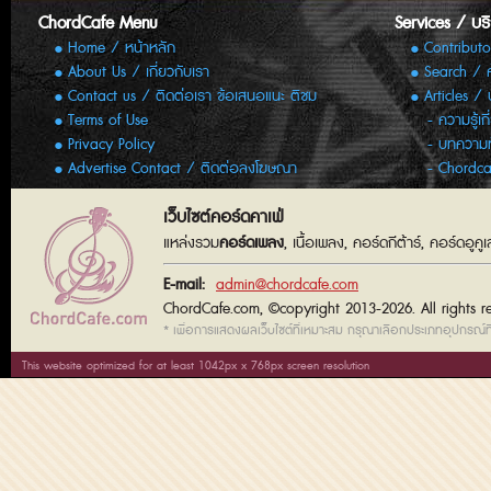
ChordCafe Menu
Services / บร
Home / หน้าหลัก
Contributo
About Us / เกี่ยวกับเรา
Search / 
Contact us / ติดต่อเรา ข้อเสนอแนะ ติชม
Articles /
Terms of Use
ความรู้เก
Privacy Policy
บทความทั
Advertise Contact / ติดต่อลงโฆษณา
Chordca
เว็บไซต์คอร์ดคาเฟ่
แหล่งรวม
คอร์ดเพลง
, เนื้อเพลง, คอร์ดกีต้าร์, คอร์ดอู
E-mail:
admin@chordcafe.com
ChordCafe.com, ©copyright 2013-2026. All rights r
* เพื่อการแสดงผลเว็บไซต์ที่เหมาะสม กรุณาเลือกประเภทอุปกรณ์ที่
This website optimized for at least 1042px x 768px screen resolution