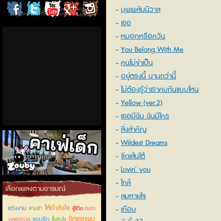
บุพเพสันนิวาส
ChordCafe
ChordCafe
ChordCafe
ChordCafe
ChordCafe
เธอ
on
on
Channel
Google+
Photo
หมอกหรือควัน
You Belong With Me
Facebook
Twitter
on IG
คนไม่จำเป็น
อยู่ตรงนี้ นานกว่านี้
ไม่ต้องรู้ว่าเราคบกันแบบไหน
Yellow (ver.2)
เธอมีฉัน ฉันมีใคร
สิ่งสำคัญ
Wildest Dreams
ขีดเส้นใต้
Lovin' you
ใกล้
คาเฟ่เด็กลำลูกกา
เลือกเพลงตามอารมณ์
ลมหายใจ
ให้กำลังใจ
แต่งงาน
เกือบ
สามช่า
อมตะ
สู้ชีวิต
รักแรกพบ
แอบรัก
ตลอดกาล
ซึ้งกินใจ