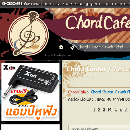
CHORDCAFE
ค้นหาเพลง
ก
ข
ค
ง
จ
ฉ
ช
ซ
ฌ
ญ
ฐ
ฑ
ฒ
ณ
ด
ต
ถ
ท
Chord Guitar / คอร์ดกีต้าร์
http://chordcafe.com/
Chord Guitar / คอร์ดก
ChordCafe
>
Chord Guitar / คอร์ดกีต
คอร์ด/เนื้อเพลง : แสดง 40 จากทั้งหม
1
2
3
[4]
5
6
7
แอมป์หูฟัง
เรียงตาม : ชื่อเพลง