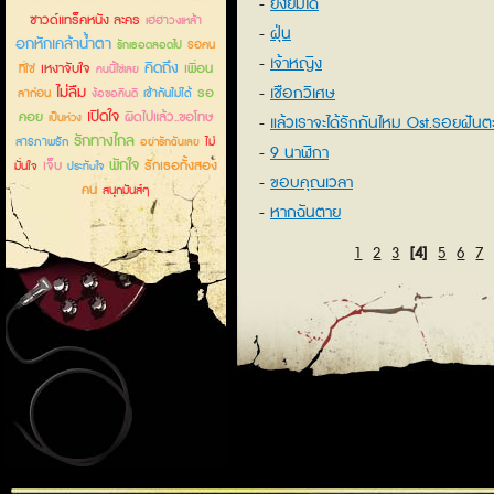
ยังยิ้มได้
ซาวด์แทร็คหนัง ละคร
เฮฮาวงเหล้า
ฝุ่น
อกหักเคล้าน้ำตา
รอคน
รักเธอตลอดไป
เจ้าหญิง
คิดถึง
เหงาจับใจ
เพื่อน
ที่ใช่
คนนี้ใช่เลย
ไม่ลืม
เชือกวิเศษ
รอ
ลาก่อน
เข้ากันไม่ได้
ง้อขอคืนดี
เปิดใจ
คอย
ผิดไปแล้ว..ขอโทษ
เป็นห่วง
แล้วเราจะได้รักกันไหม Ost.รอยฝันต
รักทางไกล
สารภาพรัก
ไม่
อย่ารักฉันเลย
เดือด
9 นาฬิกา
พักใจ
เจ็บ
รักเธอทั้งสอง
มั่นใจ
ประทับใจ
ขอบคุณเวลา
คน
สนุกมันส์ๆ
หากฉันตาย
1
2
3
[4]
5
6
7