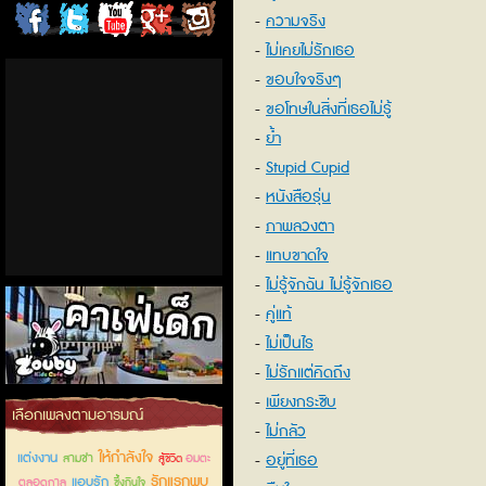
ความจริง
ChordCafe
ChordCafe
ChordCafe
ChordCafe
ChordCafe
ไม่เคยไม่รักเธอ
on
on
Channel
Google+
Photo
ขอบใจจริงๆ
ขอโทษในสิ่งที่เธอไม่รู้
Facebook
Twitter
on IG
ย้ำ
Stupid Cupid
หนังสือรุ่น
ภาพลวงตา
แทบขาดใจ
ไม่รู้จักฉัน ไม่รู้จักเธอ
คู่แท้
ไม่เป็นไร
ไม่รักแต่คิดถึง
เพียงกระซิบ
คาเฟ่เด็กลำลูกกา
เลือกเพลงตามอารมณ์
ไม่กลัว
ให้กำลังใจ
แต่งงาน
อยู่ที่เธอ
สามช่า
อมตะ
สู้ชีวิต
รักแรกพบ
แอบรัก
ตลอดกาล
ซึ้งกินใจ