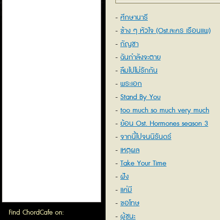
ศึกษานารี
ข้าง ๆ หัวใจ (Ost.ละคร เรือนแพ)
กัญชา
ฉันกำลังจะตาย
ลืมไปไม่รักกัน
พระเอก
Stand By You
too much so much very much
ย้อน Ost. Hormones season 3
จากนี้ไปจนนิรันดร์
เหตุผล
Take Your Time
ฝัง
แค่มี
ขอโทษ
Find ChordCafe on:
ผู้ชนะ