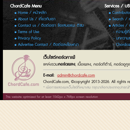
ChordCafe Menu
Services / บร
Home / หน้าหลัก
Contributo
About Us / เกี่ยวกับเรา
Search / 
Contact us / ติดต่อเรา ข้อเสนอแนะ ติชม
Articles /
Terms of Use
ความรู้เก
Privacy Policy
บทความทั
Advertise Contact / ติดต่อลงโฆษณา
Chordca
เว็บไซต์คอร์ดคาเฟ่
แหล่งรวม
คอร์ดเพลง
, เนื้อเพลง, คอร์ดกีต้าร์, คอร์ดอู
E-mail:
admin@chordcafe.com
ChordCafe.com, ©copyright 2013-2026. All rights r
* เพื่อการแสดงผลเว็บไซต์ที่เหมาะสม กรุณาเลือกประเภทอุปกรณ์ที่
This website optimized for at least 1042px x 768px screen resolution