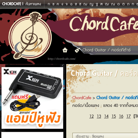
CHORDCAFE
ค้นหาเพลง
ก
ข
ค
ง
จ
ฉ
ช
ซ
ฌ
ญ
ฐ
ฑ
ฒ
ณ
ด
ต
ถ
ท
Chord Guitar / คอร์ดกีต้าร์
http://chordcafe.com/
Chord Guitar / คอร์ดก
ChordCafe
>
Chord Guitar / คอร์ดกีต
คอร์ด/เนื้อเพลง : แสดง 40 จากทั้งหม
12
13
14
15
16
17
[1
แอมป์หูฟัง
เรียงตาม : ชื่อเพลง