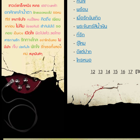
คืนใจ
ซาวด์แทร็คหนัง ละคร
เฮฮาวงเหล้า
พร้อม
อกหักเคล้าน้ำตา
รอคน
รักเธอตลอดไป
เมื่อรักฉันเกิด
คิดถึง
เหงาจับใจ
เพื่อน
ที่ใช่
คนนี้ใช่เลย
ไม่ลืม
พระจันทร์สีน้ำเงิน
รอ
ลาก่อน
เข้ากันไม่ได้
ง้อขอคืนดี
เปิดใจ
คอย
ผิดไปแล้ว..ขอโทษ
เป็นห่วง
ที่รัก
รักทางไกล
สารภาพรัก
ไม่
อย่ารักฉันเลย
รู้ไหม
พักใจ
เจ็บ
รักเธอทั้งสอง
มั่นใจ
ประทับใจ
ดีแต่ปาก
คน
สนุกมันส์ๆ
ใครหนอ
12
13
14
15
16
17
[1