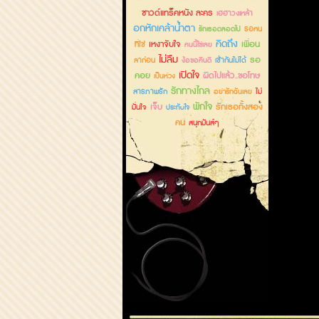
ซาวด์แทร็คหนัง ละคร
เฮฮาวงเหล้า
อกหักเคล้าน้ำตา
รอคน
รักเธอตลอดไป
คิดถึง
เหงาจับใจ
เพื่อน
ที่ใช่
คนนี้ใช่เลย
ไม่ลืม
รอ
ลาก่อน
เข้ากันไม่ได้
ง้อขอคืนดี
เปิดใจ
คอย
ผิดไปแล้ว..ขอโทษ
เป็นห่วง
รักทางไกล
สารภาพรัก
ไม่
อย่ารักฉันเลย
พักใจ
เจ็บ
รักเธอทั้งสอง
มั่นใจ
ประทับใจ
คน
สนุกมันส์ๆ