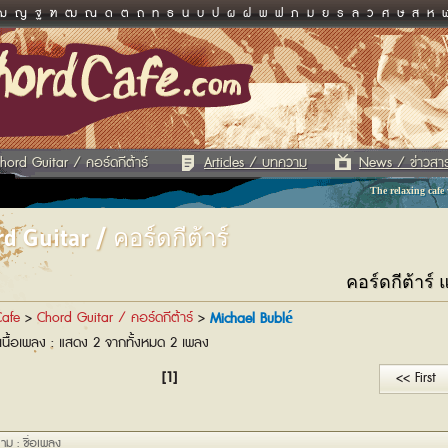
ฌ
ญ
ฐ
ฑ
ฒ
ณ
ด
ต
ถ
ท
ธ
น
บ
ป
ผ
ฝ
พ
ฟ
ภ
ม
ย
ร
ล
ว
ศ
ษ
ส
ห
hord Guitar / คอร์ดกีต้าร์
Articles / บทความ
News / ข่าวสา
The relaxing cafe
d Guitar / คอร์ดกีต้าร์
คอร์ดกีต้าร์
afe
>
Chord Guitar / คอร์ดกีต้าร์
>
Michael Bublé
เนื้อเพลง : แสดง 2 จากทั้งหมด 2 เพลง
[1]
<< First
าม : ชื่อเพลง