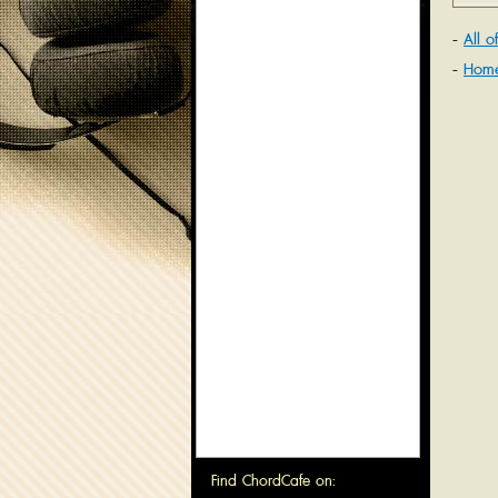
All 
Hom
Find ChordCafe on: