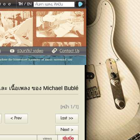
ฬ
อ
ฮ
TH
/
EN
ร
รวมคลิป video
Contact Us
 where the bittersweet harmony of music surround you
 และ เนื้อเพลง ของ Michael Bublé
[หน้า 1/1]
< Prev
Last >>
Next >
views
เพิ่มเมื่อ