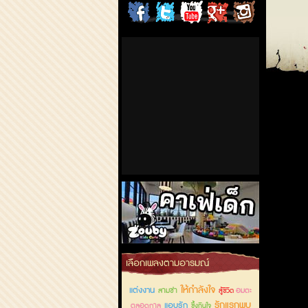
ChordCafe
ChordCafe
ChordCafe
ChordCafe
ChordCafe
on
on
Channel
Google+
Photo
Facebook
Twitter
on IG
คาเฟ่เด็กลำลูกกา
เลือกเพลงตามอารมณ์
ให้กำลังใจ
แต่งงาน
สามช่า
อมตะ
สู้ชีวิต
รักแรกพบ
แอบรัก
ตลอดกาล
ซึ้งกินใจ