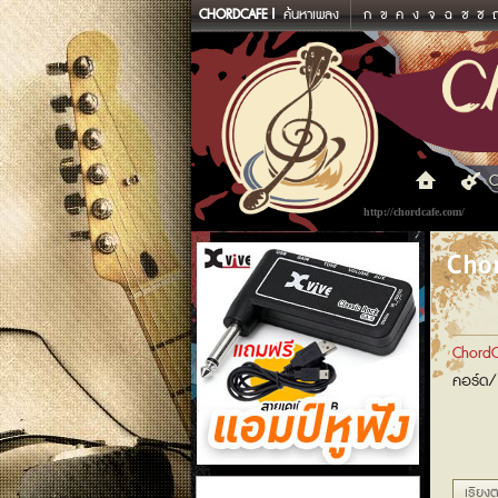
CHORDCAFE
ค้นหาเพลง
ก
ข
ค
ง
จ
ฉ
ช
ซ
C
http://chordcafe.com/
Chor
ChordC
คอร์ด/
แอมป์หูฟัง
เรียงต