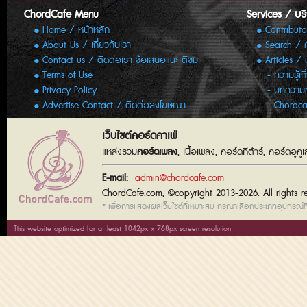
ChordCafe Menu
Services / บร
Home / หน้าหลัก
Contributo
About Us / เกี่ยวกับเรา
Search / 
Contact us / ติดต่อเรา ข้อเสนอแนะ ติชม
Articles /
Terms of Use
ความรู้เก
Privacy Policy
บทความทั
Advertise Contact / ติดต่อลงโฆษณา
Chordca
เว็บไซต์คอร์ดคาเฟ่
แหล่งรวม
คอร์ดเพลง
, เนื้อเพลง, คอร์ดกีต้าร์, คอร์ดอู
E-mail:
admin@chordcafe.com
ChordCafe.com, ©copyright 2013-2026. All rights r
* เพื่อการแสดงผลเว็บไซต์ที่เหมาะสม กรุณาเลือกประเภทอุปกรณ์ที่
This website optimized for at least 1042px x 768px screen resolution