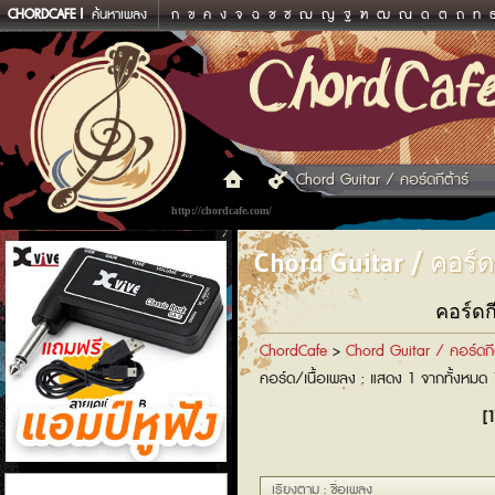
CHORDCAFE
ค้นหาเพลง
ก
ข
ค
ง
จ
ฉ
ช
ซ
ฌ
ญ
ฐ
ฑ
ฒ
ณ
ด
ต
ถ
ท
Chord Guitar / คอร์ดกีต้าร์
http://chordcafe.com/
Chord Guitar / คอร์ดก
คอร์ดก
ChordCafe
>
Chord Guitar / คอร์ดกีต
คอร์ด/เนื้อเพลง : แสดง 1 จากทั้งหมด
[1
แอมป์หูฟัง
เรียงตาม : ชื่อเพลง