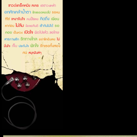
ซาวด์แทร็คหนัง ละคร
เฮฮาวงเหล้า
อกหักเคล้าน้ำตา
รอคน
รักเธอตลอดไป
คิดถึง
เหงาจับใจ
เพื่อน
ที่ใช่
คนนี้ใช่เลย
ไม่ลืม
รอ
ลาก่อน
เข้ากันไม่ได้
ง้อขอคืนดี
เปิดใจ
คอย
ผิดไปแล้ว..ขอโทษ
เป็นห่วง
รักทางไกล
สารภาพรัก
ไม่
อย่ารักฉันเลย
พักใจ
เจ็บ
รักเธอทั้งสอง
มั่นใจ
ประทับใจ
คน
สนุกมันส์ๆ