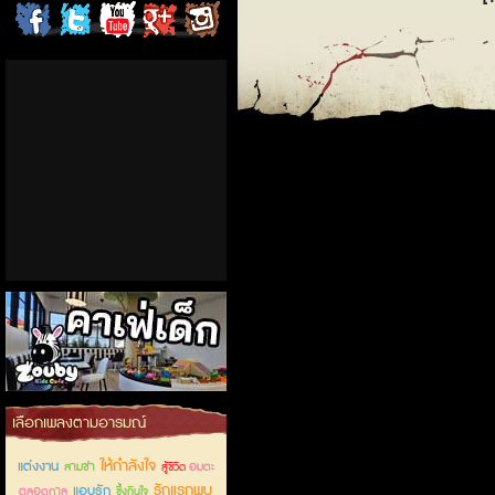
ChordCafe
ChordCafe
ChordCafe
ChordCafe
ChordCafe
on
on
Channel
Google+
Photo
Facebook
Twitter
on IG
คาเฟ่เด็กลำลูกกา
เลือกเพลงตามอารมณ์
ให้กำลังใจ
แต่งงาน
สามช่า
อมตะ
สู้ชีวิต
รักแรกพบ
แอบรัก
ตลอดกาล
ซึ้งกินใจ