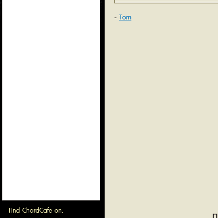
Torn
Find ChordCafe on:
[1