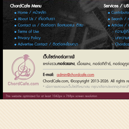
ChordCafe Menu
Services / บร
Home / หน้าหลัก
Contributo
About Us / เกี่ยวกับเรา
Search / 
Contact us / ติดต่อเรา ข้อเสนอแนะ ติชม
Articles /
Terms of Use
ความรู้เก
Privacy Policy
บทความทั
Advertise Contact / ติดต่อลงโฆษณา
Chordca
เว็บไซต์คอร์ดคาเฟ่
แหล่งรวม
คอร์ดเพลง
, เนื้อเพลง, คอร์ดกีต้าร์, คอร์ดอู
E-mail:
admin@chordcafe.com
ChordCafe.com, ©copyright 2013-2026. All rights r
* เพื่อการแสดงผลเว็บไซต์ที่เหมาะสม กรุณาเลือกประเภทอุปกรณ์ที่
This website optimized for at least 1042px x 768px screen resolution