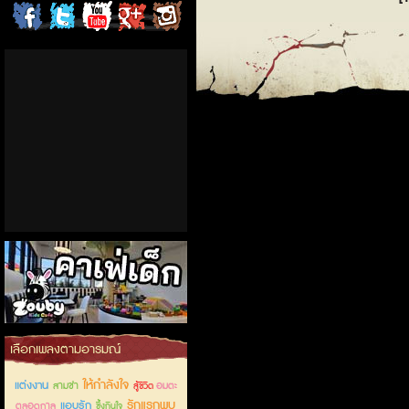
ChordCafe
ChordCafe
ChordCafe
ChordCafe
ChordCafe
on
on
Channel
Google+
Photo
Facebook
Twitter
on IG
คาเฟ่เด็กลำลูกกา
เลือกเพลงตามอารมณ์
ให้กำลังใจ
แต่งงาน
สามช่า
อมตะ
สู้ชีวิต
รักแรกพบ
แอบรัก
ตลอดกาล
ซึ้งกินใจ