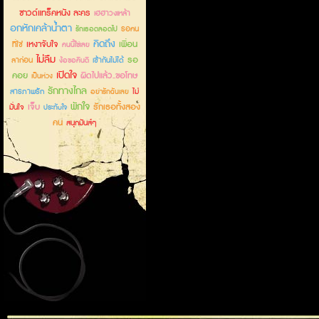
ซาวด์แทร็คหนัง ละคร
เฮฮาวงเหล้า
อกหักเคล้าน้ำตา
รอคน
รักเธอตลอดไป
คิดถึง
เหงาจับใจ
เพื่อน
ที่ใช่
คนนี้ใช่เลย
ไม่ลืม
รอ
ลาก่อน
เข้ากันไม่ได้
ง้อขอคืนดี
เปิดใจ
คอย
ผิดไปแล้ว..ขอโทษ
เป็นห่วง
รักทางไกล
สารภาพรัก
ไม่
อย่ารักฉันเลย
พักใจ
เจ็บ
รักเธอทั้งสอง
มั่นใจ
ประทับใจ
คน
สนุกมันส์ๆ