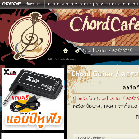
CHORDCAFE
ค้นหาเพลง
ก
ข
ค
ง
จ
ฉ
ช
ซ
ฌ
ญ
ฐ
ฑ
ฒ
ณ
ด
ต
ถ
ท
Chord Guitar / คอร์ดกีต้าร์
http://chordcafe.com/
Chord Guitar / คอร์ดก
คอร์ดก
ChordCafe
>
Chord Guitar / คอร์ดกีต
คอร์ด/เนื้อเพลง : แสดง 1 จากทั้งหมด
[1
แอมป์หูฟัง
เรียงตาม : ชื่อเพลง