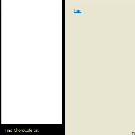
Torn
Find ChordCafe on:
[1