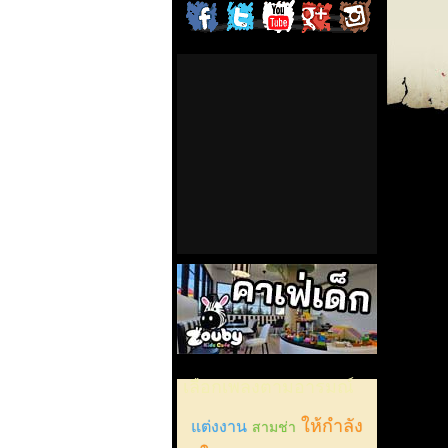
ChordCafe
ChordCafe
ChordCafe
ChordCafe
ChordCaf
on
on
Channel
Google+
Photo
Facebook
Twitter
on
IG
คาเฟ่เด็กลำลูกกา
เลือกเพลงตามอารมณ์
ให้กำลัง
แต่งงาน
สามช่า