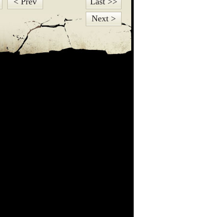
< Prev
Last >>
Next >