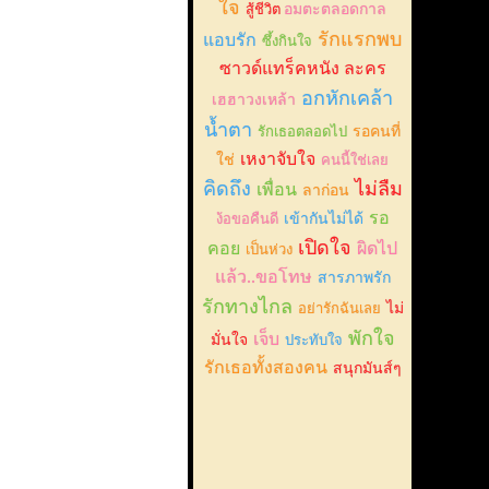
ใจ
สู้ชีวิต
อมตะตลอดกาล
รักแรกพบ
แอบรัก
ซึ้งกินใจ
ซาวด์แทร็คหนัง ละคร
อกหักเคล้า
เฮฮาวงเหล้า
น้ำตา
รักเธอตลอดไป
รอคนที่
เหงาจับใจ
ใช่
คนนี้ใช่เลย
คิดถึง
ไม่ลืม
เพื่อน
ลาก่อน
รอ
ง้อขอคืนดี
เข้ากันไม่ได้
เปิดใจ
คอย
ผิดไป
เป็นห่วง
แล้ว..ขอโทษ
สารภาพรัก
รักทางไกล
อย่ารักฉันเลย
ไม่
พักใจ
เจ็บ
มั่นใจ
ประทับใจ
รักเธอทั้งสองคน
สนุกมันส์ๆ