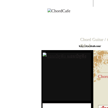
CHORDCAFE
ค้นหาเพลง
ก
ข
ค
Chord Guitar /
กีต้าร์
http://chordcafe.com/
แอมป์หูฟัง
Chor
Chor