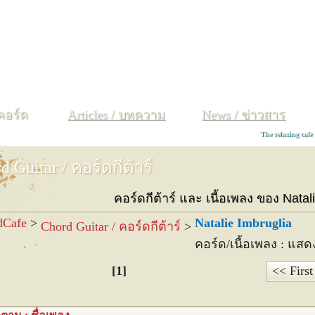
ง
จ
ฉ
ช
ซ
ฌ
ญ
ฐ
ฑ
ฒ
ณ
ด
ต
ถ
ท
ธ
น
บ
ป
ผ
ฝ
พ
ฟ
 คอร์ด
Articles / บทความ
News / ข่าวสาร
The relaxing cafe
d Guitar / คอร์ดกีต้าร์
คอร์ดกีต้าร์ และ เนื้อเพลง ของ Natali
dCafe
>
Natalie Imbruglia
Chord Guitar / คอร์ดกีต้าร์
>
คอร์ด/เนื้อเพลง : แสด
[1]
<< First