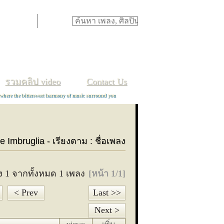
ภ
ม
ย
ร
ล
ว
ศ
ษ
ส
ห
ฬ
อ
ฮ
TH
/
EN
รวมคลิป video
Contact Us
 where the bittersweet harmony of music surround you
e Imbruglia - เรียงตาม : ชื่อเพลง
ง 1 จากทั้งหมด 1 เพลง
[หน้า 1/1]
< Prev
Last >>
Next >