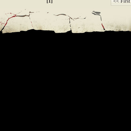
[1]
<< First
e