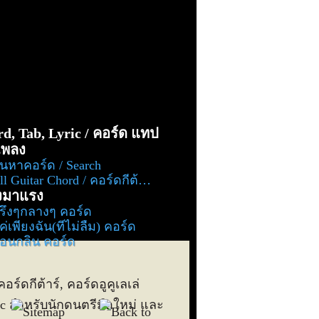
d, Tab, Lyric / คอร์ด แทป
อเพลง
้นหาคอร์ด / Search
l Guitar Chord / คอร์ดกีต้าร์ ทั้งหมด
งมาแรง
รึ่งๆกลางๆ คอร์ด
ค่เพียงฉัน(ที่ไม่ลืม) คอร์ด
่อนกลิ่น คอร์ด
คอร์ดกีต้าร์, คอร์ดอูคูเลเล่
lyric สำหรับนักดนตรีมือใหม่ และ