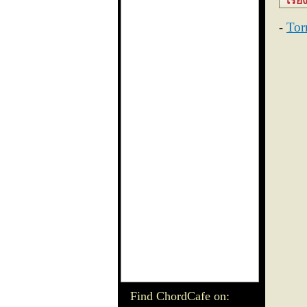
เรีย
Tor
Find ChordCafe on: