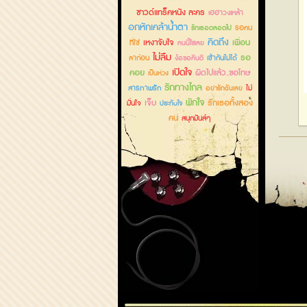
ซาวด์แทร็คหนัง ละคร
เฮฮาวงเหล้า
อกหักเคล้าน้ำตา
รอคน
รักเธอตลอดไป
คิดถึง
เหงาจับใจ
เพื่อน
ที่ใช่
คนนี้ใช่เลย
ไม่ลืม
รอ
ลาก่อน
เข้ากันไม่ได้
ง้อขอคืนดี
เปิดใจ
คอย
ผิดไปแล้ว..ขอโทษ
เป็นห่วง
รักทางไกล
สารภาพรัก
ไม่
อย่ารักฉันเลย
พักใจ
เจ็บ
รักเธอทั้งสอง
มั่นใจ
ประทับใจ
คน
สนุกมันส์ๆ