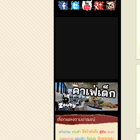
ChordCafe
ChordCafe
ChordCafe
ChordCafe
ChordCafe
on
on
Channel
Google+
Photo
Facebook
Twitter
on IG
คาเฟ่เด็กลำลูกกา
เลือกเพลงตามอารมณ์
ให้กำลังใจ
แต่งงาน
สามช่า
อมตะ
สู้ชีวิต
รักแรกพบ
แอบรัก
ตลอดกาล
ซึ้งกินใจ