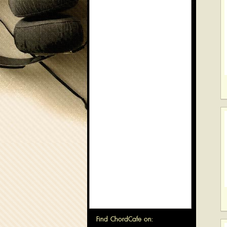
Find ChordCafe on: