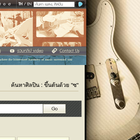
ฬ
อ
ฮ
TH
/
EN
ร
รวมคลิป video
Contact Us
 where the bittersweet harmony of music surround you
ค้นหาศิลปิน : ขึ้นต้นด้วย "ซ"