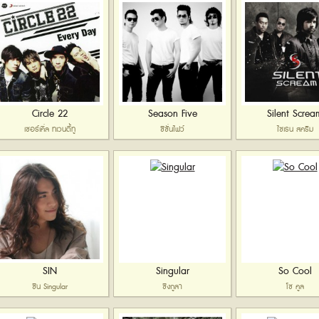
Circle 22
Season Five
Silent Screa
เซอร์เคิ่ล ทเวนตี้ทู
ซีซั่นไฟว์
ไซเรน สครีม
SIN
Singular
So Cool
ซิน Singular
ซิงกูลา
โซ คูล