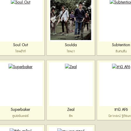
Soul Out
Soulda
Subtention
โซลเอ้าท์
โซลดา
ซับเทนชั่น
Superbaker
Zeal
ซานิ AF6
ซูเปอร์เบเกอร์
ซีล
นิภาภรณ์ ฐิติธนก