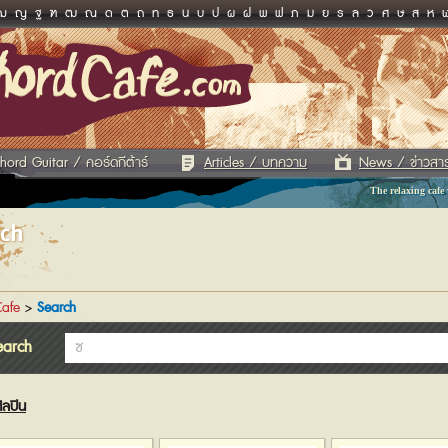
ฌ
ญ
ฐ
ฑ
ฒ
ณ
ด
ต
ถ
ท
ธ
น
บ
ป
ผ
ฝ
พ
ฟ
ภ
ม
ย
ร
ล
ว
ศ
ษ
ส
ห
hord Guitar / คอร์ดกีต้าร์
Articles / บทความ
News / ข่าวสา
The relaxing cafe
rch
afe
>
Search
earch
ิลปิน