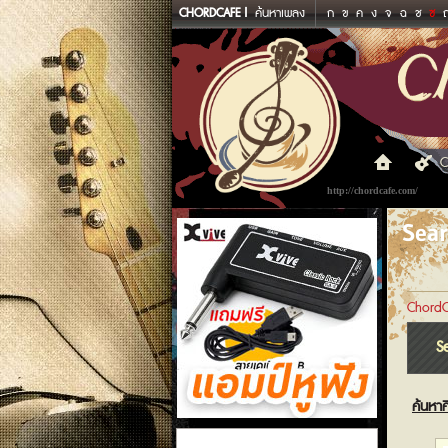
CHORDCAFE
ค้นหาเพลง
ก
ข
ค
ง
จ
ฉ
ช
ซ
C
http://chordcafe.com/
Sea
ChordC
S
ค้นหาศ
แอมป์หูฟัง