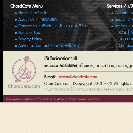
ChordCafe Menu
Services / บร
Home / หน้าหลัก
Contributo
About Us / เกี่ยวกับเรา
Search / 
Contact us / ติดต่อเรา ข้อเสนอแนะ ติชม
Articles /
Terms of Use
ความรู้เก
Privacy Policy
บทความทั
Advertise Contact / ติดต่อลงโฆษณา
Chordca
เว็บไซต์คอร์ดคาเฟ่
แหล่งรวม
คอร์ดเพลง
, เนื้อเพลง, คอร์ดกีต้าร์, คอร์ดอู
E-mail:
admin@chordcafe.com
ChordCafe.com, ©copyright 2013-2026. All rights r
* เพื่อการแสดงผลเว็บไซต์ที่เหมาะสม กรุณาเลือกประเภทอุปกรณ์ที่
This website optimized for at least 1042px x 768px screen resolution