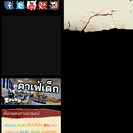
ChordCafe
ChordCafe
ChordCafe
ChordCafe
ChordCafe
on
on
Channel
Google+
Photo
Facebook
Twitter
on IG
คาเฟ่เด็กลำลูกกา
เลือกเพลงตามอารมณ์
ให้กำลังใจ
แต่งงาน
สามช่า
อมตะ
สู้ชีวิต
รักแรกพบ
แอบรัก
ตลอดกาล
ซึ้งกินใจ