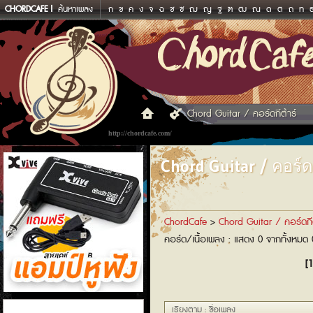
CHORDCAFE
ค้นหาเพลง
ก
ข
ค
ง
จ
ฉ
ช
ซ
ฌ
ญ
ฐ
ฑ
ฒ
ณ
ด
ต
ถ
ท
Chord Guitar / คอร์ดกีต้าร์
http://chordcafe.com/
Chord Guitar / คอร์ดก
ChordCafe
>
Chord Guitar / คอร์ดกีต
คอร์ด/เนื้อเพลง : แสดง 0 จากทั้งหมด
[1
แอมป์หูฟัง
เรียงตาม : ชื่อเพลง