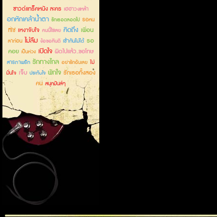
ซาวด์แทร็คหนัง ละคร
เฮฮาวงเหล้า
อกหักเคล้าน้ำตา
รอคน
รักเธอตลอดไป
คิดถึง
เหงาจับใจ
เพื่อน
ที่ใช่
คนนี้ใช่เลย
ไม่ลืม
รอ
ลาก่อน
เข้ากันไม่ได้
ง้อขอคืนดี
เปิดใจ
คอย
ผิดไปแล้ว..ขอโทษ
เป็นห่วง
รักทางไกล
สารภาพรัก
ไม่
อย่ารักฉันเลย
พักใจ
เจ็บ
รักเธอทั้งสอง
มั่นใจ
ประทับใจ
คน
สนุกมันส์ๆ