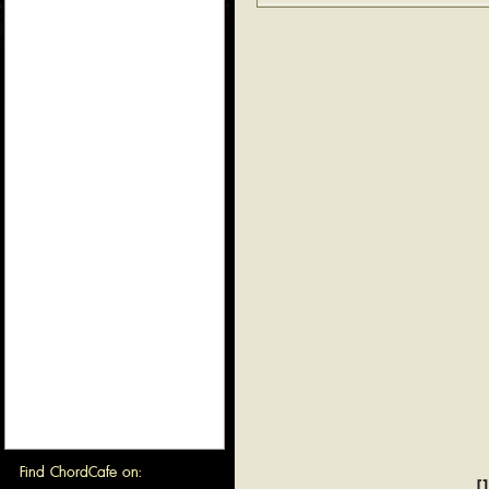
Find ChordCafe on:
[1