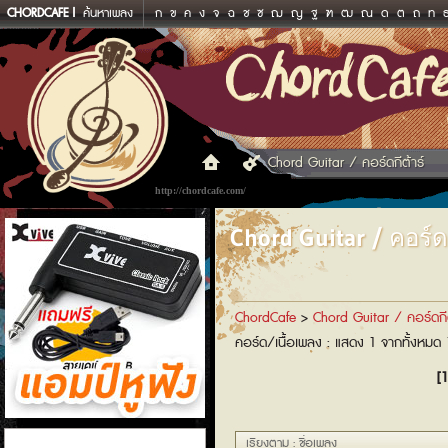
CHORDCAFE
ค้นหาเพลง
ก
ข
ค
ง
จ
ฉ
ช
ซ
ฌ
ญ
ฐ
ฑ
ฒ
ณ
ด
ต
ถ
ท
Chord Guitar / คอร์ดกีต้าร์
http://chordcafe.com/
Chord Guitar / คอร์ดก
ChordCafe
>
Chord Guitar / คอร์ดกีต
คอร์ด/เนื้อเพลง : แสดง 1 จากทั้งหมด
[1
แอมป์หูฟัง
เรียงตาม : ชื่อเพลง