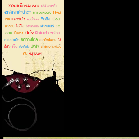
ซาวด์แทร็คหนัง ละคร
เฮฮาวงเหล้า
อกหักเคล้าน้ำตา
รอคน
รักเธอตลอดไป
คิดถึง
เหงาจับใจ
เพื่อน
ที่ใช่
คนนี้ใช่เลย
ไม่ลืม
รอ
ลาก่อน
เข้ากันไม่ได้
ง้อขอคืนดี
เปิดใจ
คอย
ผิดไปแล้ว..ขอโทษ
เป็นห่วง
รักทางไกล
สารภาพรัก
ไม่
อย่ารักฉันเลย
พักใจ
เจ็บ
รักเธอทั้งสอง
มั่นใจ
ประทับใจ
คน
สนุกมันส์ๆ