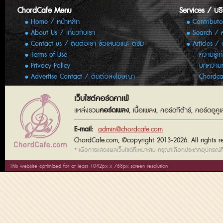
ChordCafe Menu
Services / บร
Home / หน้าหลัก
Contributo
About Us / เกี่ยวกับเรา
Search / 
Contact us / ติดต่อเรา ข้อเสนอแนะ ติชม
Articles /
Terms of Use
ความรู้เก
Privacy Policy
บทความทั
Advertise Contact / ติดต่อลงโฆษณา
Chordca
เว็บไซต์คอร์ดคาเฟ่
แหล่งรวม
คอร์ดเพลง
, เนื้อเพลง, คอร์ดกีต้าร์, คอร์ดอู
E-mail:
admin@chordcafe.com
ChordCafe.com, ©copyright 2013-2026. All rights r
* เพื่อการแสดงผลเว็บไซต์ที่เหมาะสม กรุณาเลือกประเภทอุปกรณ์ที่
This website optimized for at least 1042px x 768px screen resolution