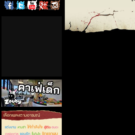
ChordCafe
ChordCafe
ChordCafe
ChordCafe
ChordCafe
on
on
Channel
Google+
Photo
Facebook
Twitter
on IG
คาเฟ่เด็กลำลูกกา
เลือกเพลงตามอารมณ์
ให้กำลังใจ
แต่งงาน
สามช่า
อมตะ
สู้ชีวิต
รักแรกพบ
แอบรัก
ตลอดกาล
ซึ้งกินใจ