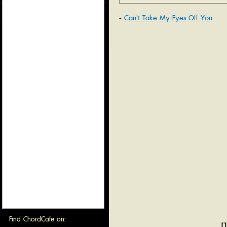
Can't Take My Eyes Off You
Find ChordCafe on:
[1