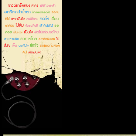
ซาวด์แทร็คหนัง ละคร
เฮฮาวงเหล้า
อกหักเคล้าน้ำตา
รอคน
รักเธอตลอดไป
คิดถึง
เหงาจับใจ
เพื่อน
ที่ใช่
คนนี้ใช่เลย
ไม่ลืม
รอ
ลาก่อน
เข้ากันไม่ได้
ง้อขอคืนดี
เปิดใจ
คอย
ผิดไปแล้ว..ขอโทษ
เป็นห่วง
รักทางไกล
สารภาพรัก
ไม่
อย่ารักฉันเลย
พักใจ
เจ็บ
รักเธอทั้งสอง
มั่นใจ
ประทับใจ
คน
สนุกมันส์ๆ