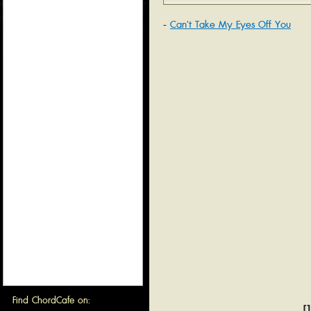
Can't Take My Eyes Off You
Find ChordCafe on:
[1