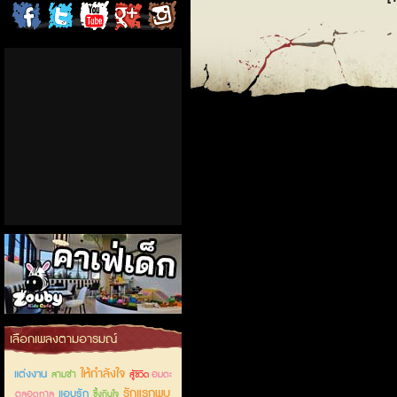
ChordCafe
ChordCafe
ChordCafe
ChordCafe
ChordCafe
on
on
Channel
Google+
Photo
Facebook
Twitter
on IG
คาเฟ่เด็กลำลูกกา
เลือกเพลงตามอารมณ์
ให้กำลังใจ
แต่งงาน
สามช่า
อมตะ
สู้ชีวิต
รักแรกพบ
แอบรัก
ตลอดกาล
ซึ้งกินใจ