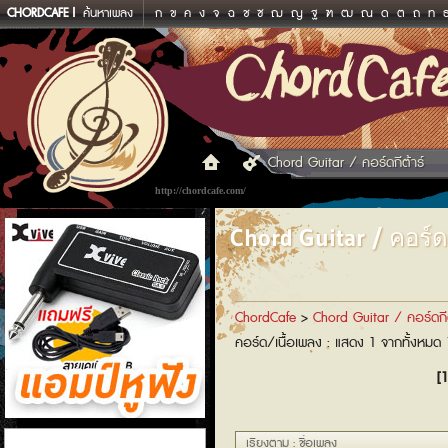
CHORDCAFE
ค้นหาเพลง
ก
ข
ค
ง
จ
ฉ
ช
ซ
ฌ
ญ
ฐ
ฑ
ฒ
ณ
ด
ต
ถ
ท
Chord Guitar / คอร์ดกีต้าร์
http://chordcafe.com/
Chord Guitar / คอร์ดก
ChordCafe
>
Chord Guitar / คอร์ดกีต
คอร์ด/เนื้อเพลง : แสดง 1 จากทั้งหมด
[1
แอมป์หูฟัง
เรียงตาม : ชื่อเพลง