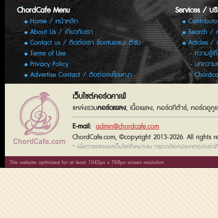
ChordCafe Menu
Services / บร
Home / หน้าหลัก
Contributo
About Us / เกี่ยวกับเรา
Search / 
Contact us / ติดต่อเรา ข้อเสนอแนะ ติชม
Articles /
Terms of Use
ความรู้เก
Privacy Policy
บทความทั
Advertise Contact / ติดต่อลงโฆษณา
Chordca
เว็บไซต์คอร์ดคาเฟ่
แหล่งรวม
คอร์ดเพลง
, เนื้อเพลง, คอร์ดกีต้าร์, คอร์ดอู
E-mail:
admin@chordcafe.com
ChordCafe.com, ©copyright 2013-2026. All rights r
* เพื่อการแสดงผลเว็บไซต์ที่เหมาะสม กรุณาเลือกประเภทอุปกรณ์ที่
This website optimized for at least 1042px x 768px screen resolution