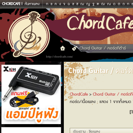
CHORDCAFE
ค้นหาเพลง
ก
ข
ค
ง
จ
ฉ
ช
ซ
ฌ
ญ
ฐ
ฑ
ฒ
ณ
ด
ต
ถ
ท
Chord Guitar / คอร์ดกีต้าร์
http://chordcafe.com/
Chord Guitar / คอร์ดก
ChordCafe
>
Chord Guitar / คอร์ดกีต
คอร์ด/เนื้อเพลง : แสดง 1 จากทั้งหมด
[1
แอมป์หูฟัง
เรียงตาม : ชื่อเพลง