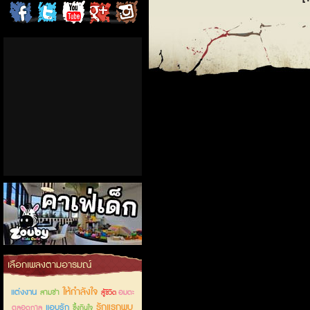
ChordCafe
ChordCafe
ChordCafe
ChordCafe
ChordCafe
on
on
Channel
Google+
Photo
Facebook
Twitter
on IG
คาเฟ่เด็กลำลูกกา
เลือกเพลงตามอารมณ์
ให้กำลังใจ
แต่งงาน
สามช่า
อมตะ
สู้ชีวิต
รักแรกพบ
แอบรัก
ตลอดกาล
ซึ้งกินใจ