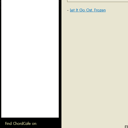
Let It Go Ost. Frozen
Find ChordCafe on:
[1