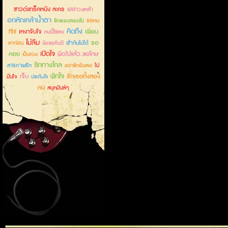
ซาวด์แทร็คหนัง ละคร
เฮฮาวงเหล้า
อกหักเคล้าน้ำตา
รอคน
รักเธอตลอดไป
คิดถึง
เหงาจับใจ
เพื่อน
ที่ใช่
คนนี้ใช่เลย
ไม่ลืม
รอ
ลาก่อน
เข้ากันไม่ได้
ง้อขอคืนดี
เปิดใจ
คอย
ผิดไปแล้ว..ขอโทษ
เป็นห่วง
รักทางไกล
สารภาพรัก
ไม่
อย่ารักฉันเลย
พักใจ
เจ็บ
รักเธอทั้งสอง
มั่นใจ
ประทับใจ
คน
สนุกมันส์ๆ