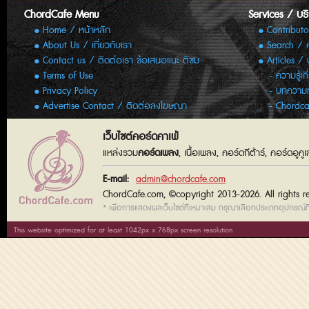
ChordCafe Menu
Services / บร
Home / หน้าหลัก
Contributo
About Us / เกี่ยวกับเรา
Search / 
Contact us / ติดต่อเรา ข้อเสนอแนะ ติชม
Articles /
Terms of Use
ความรู้เก
Privacy Policy
บทความทั
Advertise Contact / ติดต่อลงโฆษณา
Chordca
เว็บไซต์คอร์ดคาเฟ่
แหล่งรวม
คอร์ดเพลง
, เนื้อเพลง, คอร์ดกีต้าร์, คอร์ดอู
E-mail:
admin@chordcafe.com
ChordCafe.com, ©copyright 2013-2026. All rights r
* เพื่อการแสดงผลเว็บไซต์ที่เหมาะสม กรุณาเลือกประเภทอุปกรณ์ที่
This website optimized for at least 1042px x 768px screen resolution