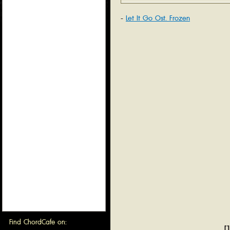
Let It Go Ost. Frozen
Find ChordCafe on:
[1