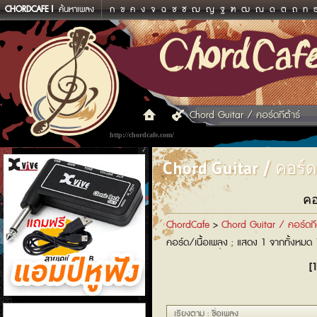
CHORDCAFE
ค้นหาเพลง
ก
ข
ค
ง
จ
ฉ
ช
ซ
ฌ
ญ
ฐ
ฑ
ฒ
ณ
ด
ต
ถ
ท
Chord Guitar / คอร์ดกีต้าร์
http://chordcafe.com/
Chord Guitar / คอร์ดก
คอ
ChordCafe
>
Chord Guitar / คอร์ดกีต
คอร์ด/เนื้อเพลง : แสดง 1 จากทั้งหมด
[1
แอมป์หูฟัง
เรียงตาม : ชื่อเพลง