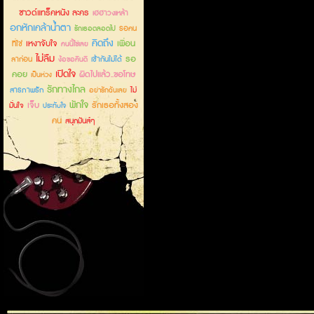
ซาวด์แทร็คหนัง ละคร
เฮฮาวงเหล้า
อกหักเคล้าน้ำตา
รอคน
รักเธอตลอดไป
คิดถึง
เหงาจับใจ
เพื่อน
ที่ใช่
คนนี้ใช่เลย
ไม่ลืม
รอ
ลาก่อน
เข้ากันไม่ได้
ง้อขอคืนดี
เปิดใจ
คอย
ผิดไปแล้ว..ขอโทษ
เป็นห่วง
รักทางไกล
สารภาพรัก
ไม่
อย่ารักฉันเลย
พักใจ
เจ็บ
รักเธอทั้งสอง
มั่นใจ
ประทับใจ
คน
สนุกมันส์ๆ