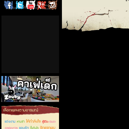
ChordCafe
ChordCafe
ChordCafe
ChordCafe
ChordCafe
on
on
Channel
Google+
Photo
Facebook
Twitter
on IG
คาเฟ่เด็กลำลูกกา
เลือกเพลงตามอารมณ์
ให้กำลังใจ
แต่งงาน
สามช่า
อมตะ
สู้ชีวิต
รักแรกพบ
แอบรัก
ตลอดกาล
ซึ้งกินใจ