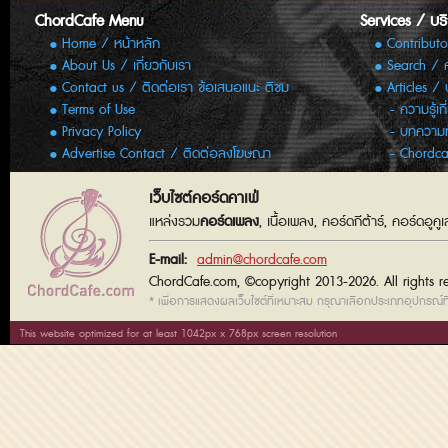
ChordCafe Menu
Services / บร
Home / หน้าหลัก
Contributo
About Us / เกี่ยวกับเรา
Search / 
Contact us / ติดต่อเรา ข้อเสนอแนะ ติชม
Articles /
Terms of Use
ความรู้เก
Privacy Policy
บทความทั
Advertise Contact / ติดต่อลงโฆษณา
Chordca
เว็บไซต์คอร์ดคาเฟ่
แหล่งรวม
คอร์ดเพลง
, เนื้อเพลง, คอร์ดกีต้าร์, คอร์ดอู
E-mail:
admin@chordcafe.com
ChordCafe.com, ©copyright 2013-2026. All rights r
* เพื่อการแสดงผลเว็บไซต์ที่เหมาะสม กรุณาเลือกประเภทอุปกรณ์ที่
This website optimized for at least 1042px x 768px screen resolution