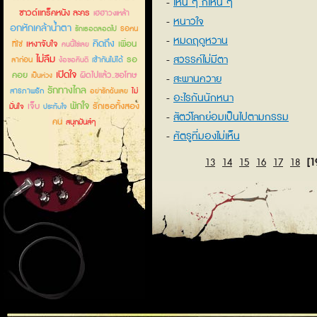
ไหน ๆ ก็ไหน ๆ
ซาวด์แทร็คหนัง ละคร
เฮฮาวงเหล้า
หนาวใจ
อกหักเคล้าน้ำตา
รอคน
รักเธอตลอดไป
หมดฤดูหวาน
คิดถึง
เหงาจับใจ
เพื่อน
ที่ใช่
คนนี้ใช่เลย
ไม่ลืม
สวรรค์ไม่มีตา
รอ
ลาก่อน
เข้ากันไม่ได้
ง้อขอคืนดี
เปิดใจ
คอย
ผิดไปแล้ว..ขอโทษ
เป็นห่วง
สะพานควาย
รักทางไกล
สารภาพรัก
ไม่
อย่ารักฉันเลย
อะไรกันนักหนา
พักใจ
เจ็บ
รักเธอทั้งสอง
มั่นใจ
ประทับใจ
สัตว์โลกย่อมเป็นไปตามกรรม
คน
สนุกมันส์ๆ
ศัตรูที่มองไม่เห็น
13
14
15
16
17
18
[1