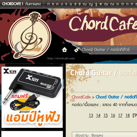
CHORDCAFE
ค้นหาเพลง
ก
ข
ค
ง
จ
ฉ
ช
ซ
ฌ
ญ
ฐ
ฑ
ฒ
ณ
ด
ต
ถ
ท
Chord Guitar / คอร์ดกีต้าร์
http://chordcafe.com/
Chord Guitar / คอร์ดก
ChordCafe
>
Chord Guitar / คอร์ดกีต
คอร์ด/เนื้อเพลง : แสดง 40 จากทั้งหม
13
14
15
16
17
18
[1
แอมป์หูฟัง
เรียงตาม : ชื่อเพลง