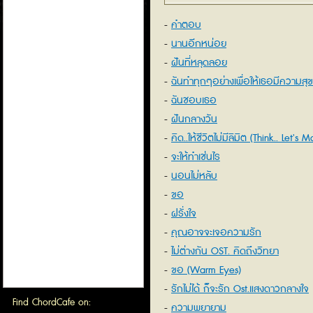
คำตอบ
นานอีกหน่อย
ฝันที่หลุดลอย
ฉันทำทุกๆอย่างเพื่อให้เธอมีความสุข
นภ พรชำนิ
ฉันชอบเธอ
ฝันกลางวัน
คิด..ให้ชีวิตไม่มีลิมิต (Think.. Let's M
Ost. M-150
จะให้ทำเช่นไร
นอนไม่หลับ
ขอ
ฝรั่งใจ
คุณอาจจะเจอความรัก
ไม่ต่างกัน OST. คิดถึงวิทยา
ขอ (Warm Eyes)
รักไม่ได้ ก็จะรัก Ost.แสงดาวกลางใจ
Find ChordCafe on:
ความพยายาม