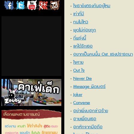
ใจเรายังตรงกันอยู่ไหม
ChordCafe
ChordCafe
ChordCafe
ChordCafe
ChordCafe
เท่าที่มี
on
on
Channel
Google+
Photo
ทนไม่ไหว
พูดไม่ค่อยถูก
Facebook
Twitter
on IG
กี่พรุ่งนี้
แค่ได้รักเธอ
อยากเป็นคนนั้น Ost. แรงปรารถนา
ใจหาย
Out ใจ
Never Die
Message ผิดเบอร์
Joker
Converse
อย่าเพิ่งบอกข่าวร้าย
คาเฟ่เด็กลำลูกกา
เลือกเพลงตามอารมณ์
อายเพื่อนเธอ
ให้กำลังใจ
แต่งงาน
อกหักจากมือถือ
สามช่า
อมตะ
สู้ชีวิต
รักแรกพบ
แอบรัก
ตลอดกาล
ซึ้งกินใจ