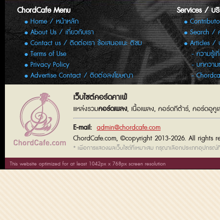
ChordCafe Menu
Services / บร
Home / หน้าหลัก
Contributo
About Us / เกี่ยวกับเรา
Search / 
Contact us / ติดต่อเรา ข้อเสนอแนะ ติชม
Articles /
Terms of Use
ความรู้เก
Privacy Policy
บทความทั
Advertise Contact / ติดต่อลงโฆษณา
Chordca
เว็บไซต์คอร์ดคาเฟ่
แหล่งรวม
คอร์ดเพลง
, เนื้อเพลง, คอร์ดกีต้าร์, คอร์ดอู
E-mail:
admin@chordcafe.com
ChordCafe.com, ©copyright 2013-2026. All rights r
* เพื่อการแสดงผลเว็บไซต์ที่เหมาะสม กรุณาเลือกประเภทอุปกรณ์ที่
This website optimized for at least 1042px x 768px screen resolution