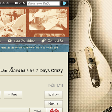
ฬ
อ
ฮ
TH
/
EN
ร
รวมคลิป video
Contact Us
 where the bittersweet harmony of music surround you
์ และ เนื้อเพลง ของ 7 Days Crazy
[หน้า 1/1]
< Prev
Last >>
Next >
views
เพิ่มเมื่อ