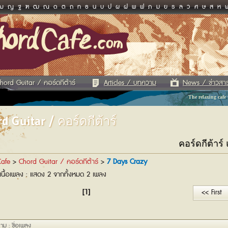
ฌ
ญ
ฐ
ฑ
ฒ
ณ
ด
ต
ถ
ท
ธ
น
บ
ป
ผ
ฝ
พ
ฟ
ภ
ม
ย
ร
ล
ว
ศ
ษ
ส
ห
hord Guitar / คอร์ดกีต้าร์
Articles / บทความ
News / ข่าวสา
The relaxing cafe
d Guitar / คอร์ดกีต้าร์
คอร์ดกีต้าร
afe
>
Chord Guitar / คอร์ดกีต้าร์
>
7 Days Crazy
เนื้อเพลง : แสดง 2 จากทั้งหมด 2 เพลง
[1]
<< First
าม : ชื่อเพลง