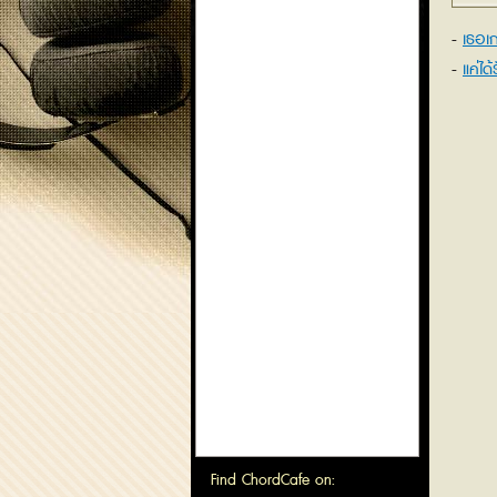
เธอเก
แค่ได
Find ChordCafe on: