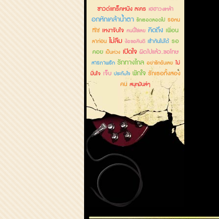
ซาวด์แทร็คหนัง ละคร
เฮฮาวงเหล้า
อกหักเคล้าน้ำตา
รอคน
รักเธอตลอดไป
คิดถึง
เหงาจับใจ
เพื่อน
ที่ใช่
คนนี้ใช่เลย
ไม่ลืม
รอ
ลาก่อน
เข้ากันไม่ได้
ง้อขอคืนดี
เปิดใจ
คอย
ผิดไปแล้ว..ขอโทษ
เป็นห่วง
รักทางไกล
สารภาพรัก
ไม่
อย่ารักฉันเลย
พักใจ
เจ็บ
รักเธอทั้งสอง
มั่นใจ
ประทับใจ
คน
สนุกมันส์ๆ