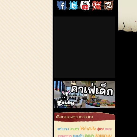
ChordCafe
ChordCafe
ChordCafe
ChordCafe
ChordCafe
on
on
Channel
Google+
Photo
Facebook
Twitter
on IG
คาเฟ่เด็กลำลูกกา
เลือกเพลงตามอารมณ์
ให้กำลังใจ
แต่งงาน
สามช่า
อมตะ
สู้ชีวิต
รักแรกพบ
แอบรัก
ตลอดกาล
ซึ้งกินใจ