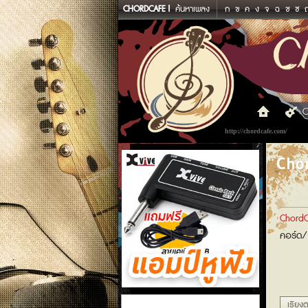
CHORDCAFE
ค้นหาเพลง
ก
ข
ค
ง
จ
ฉ
ช
ซ
C
http://chordcafe.com/
Chor
ChordC
คอร์ด/
แอมป์หูฟัง
เรียงต