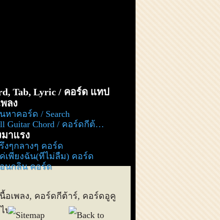
d, Tab, Lyric / คอร์ด แทป
อเพลง
้นหาคอร์ด / Search
l Guitar Chord / คอร์ดกีต้าร์ ทั้งหมด
งมาแรง
รึ่งๆกลางๆ คอร์ด
ค่เพียงฉัน(ที่ไม่ลืม) คอร์ด
่อนกลิ่น คอร์ด
เนื้อเพลง, คอร์ดกีต้าร์, คอร์ดอูคู
ๆไป