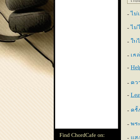
เรีย
ไม่
ไม่
ใบไ
เธอ
Hel
ควา
Lea
ครั
พระ
Find ChordCafe on:
แส