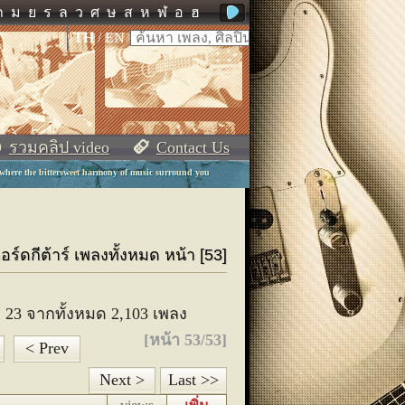
ภ
ม
ย
ร
ล
ว
ศ
ษ
ส
ห
ฬ
อ
ฮ
TH
/
EN
รวมคลิป video
Contact Us
 where the bittersweet harmony of music surround you
อร์ดกีต้าร์ เพลงทั้งหมด หน้า [53]
ง 23 จากทั้งหมด 2,103 เพลง
[หน้า 53/53]
< Prev
Next >
Last >>