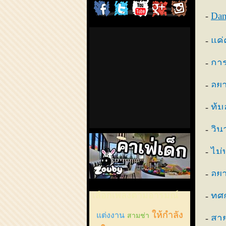
ChordCafe
ChordCafe
ChordCafe
ChordCafe
ChordCaf
Dan
on
on
Channel
Google+
Photo
แค่
Facebook
Twitter
on
กา
IG
อยา
ทุ้ม
วิน
ไม่
อยา
คาเฟ่เด็กลำลูกกา
เลือกเพลงตามอารมณ์
ทศ
ให้กำลัง
แต่งงาน
สามช่า
สา