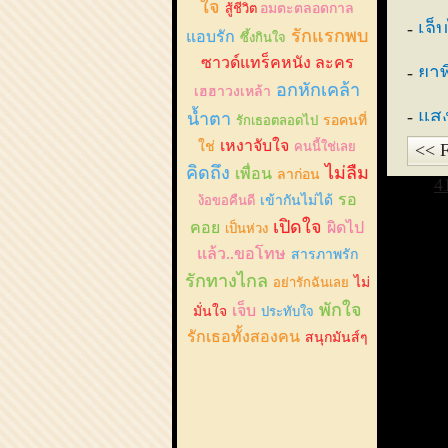
ใจ
สู้ชีวิต
อมตะตลอดกาล
เจ็
รักแรกพบ
แอบรัก
ซึ้งกินใจ
ซาวด์แทร็คหนัง ละคร
ยาพ
อกหักเคล้า
เฮฮาวงเหล้า
แสง
น้ำตา
รักเธอตลอดไป
รอคนที่
เหงาจับใจ
ใช่
คนนี้ใช่เลย
<< F
คิดถึง
ไม่ลืม
เพื่อน
ลาก่อน
4
รอ
ง้อขอคืนดี
เข้ากันไม่ได้
เปิดใจ
คอย
ผิดไป
เป็นห่วง
แล้ว..ขอโทษ
สารภาพรัก
รักทางไกล
อย่ารักฉันเลย
ไม่
พักใจ
เจ็บ
มั่นใจ
ประทับใจ
รักเธอทั้งสองคน
สนุกมันส์ๆ