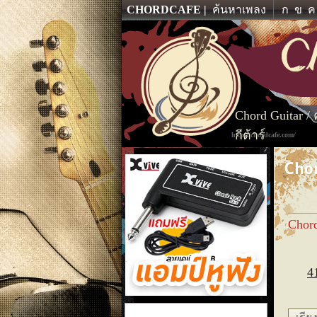
CHORDCAFE
ค้นหาเพลง
ก
ข
ค
Chord Guitar /
กีต้าร์
http://chordcafe.com/
Chor
Chor
4
แอมป์หูฟัง