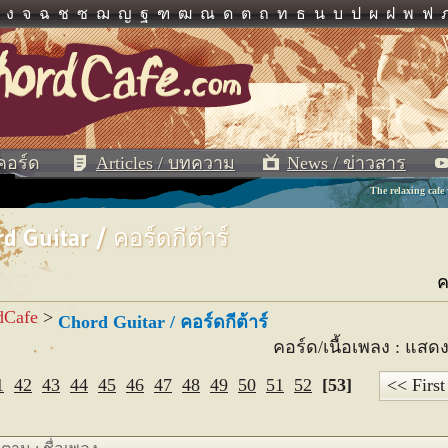
ง
จ
ฉ
ช
ซ
ฌ
ญ
ฐ
ฑ
ฒ
ณ
ด
ต
ถ
ท
ธ
น
บ
ป
ผ
ฝ
พ
ฟ
 คอร์ด
Articles / บทความ
News / ข่าวสาร
The relaxing cafe
d Guitar / คอร์ดกีต้าร์
ค
dCafe
>
Chord Guitar / คอร์ดกีต้าร์
คอร์ด/เนื้อเพลง : แสด
1
42
43
44
45
46
47
48
49
50
51
52
[53]
<< First