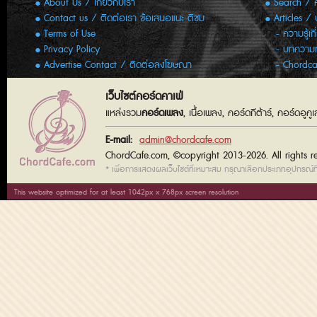
About Us / เกี่ยวกับเรา
Search / 
Contact us / ติดต่อเรา ข้อเสนอแนะ ติชม
Articles /
Terms of Use
ความรู้เก
Privacy Policy
บทความทั
Advertise Contact / ติดต่อลงโฆษณา
Chordca
เว็บไซต์คอร์ดคาเฟ่
แหล่งรวม
คอร์ดเพลง
, เนื้อเพลง, คอร์ดกีต้าร์, คอร์ดอู
E-mail:
admin@chordcafe.com
ChordCafe.com, ©copyright 2013-2026. All rights r
* เพื่อการแสดงผลเว็บไซต์ที่เหมาะสม กรุณาเลือกประเภทอุปกรณ์ที่
This website optimized for at least 1042px x 768px screen resolution