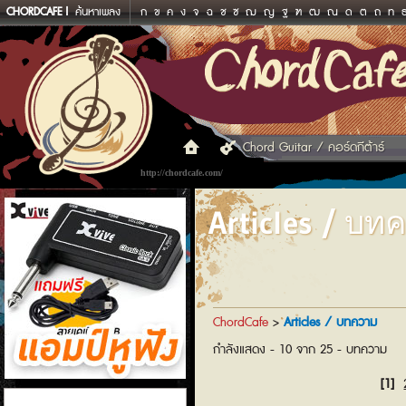
CHORDCAFE
ค้นหาเพลง
ก
ข
ค
ง
จ
ฉ
ช
ซ
ฌ
ญ
ฐ
ฑ
ฒ
ณ
ด
ต
ถ
ท
Chord Guitar / คอร์ดกีต้าร์
http://chordcafe.com/
Articles / บท
ChordCafe
>
Articles / บทความ
กำลังแสดง - 10 จาก 25 - บทความ
[1]
แอมป์หูฟัง