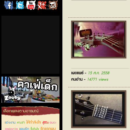
ChordCafe
ChordCafe
ChordCafe
ChordCafe
ChordCafe
on
on
Channel
Google+
Photo
Facebook
Twitter
on IG
เผยแพร่ -
15 ส.ค. 2558
คนอ่าน -
14771 views
คาเฟ่เด็กลำลูกกา
เลือกเพลงตามอารมณ์
ให้กำลังใจ
แต่งงาน
สามช่า
อมตะ
สู้ชีวิต
รักแรกพบ
แอบรัก
ตลอดกาล
ซึ้งกินใจ