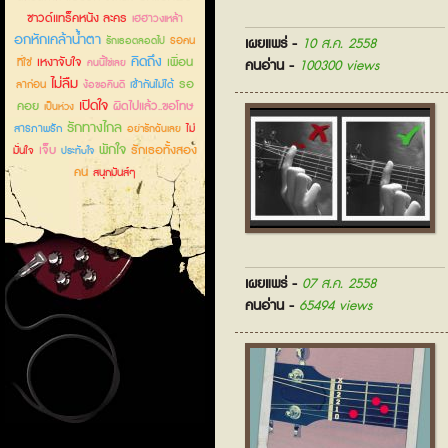
ซาวด์แทร็คหนัง ละคร
เฮฮาวงเหล้า
อกหักเคล้าน้ำตา
รอคน
รักเธอตลอดไป
เผยแพร่ -
10 ส.ค. 2558
คิดถึง
เหงาจับใจ
เพื่อน
ที่ใช่
คนนี้ใช่เลย
คนอ่าน -
100300 views
ไม่ลืม
รอ
ลาก่อน
เข้ากันไม่ได้
ง้อขอคืนดี
เปิดใจ
คอย
ผิดไปแล้ว..ขอโทษ
เป็นห่วง
รักทางไกล
สารภาพรัก
ไม่
อย่ารักฉันเลย
พักใจ
เจ็บ
รักเธอทั้งสอง
มั่นใจ
ประทับใจ
คน
สนุกมันส์ๆ
เผยแพร่ -
07 ส.ค. 2558
คนอ่าน -
65494 views