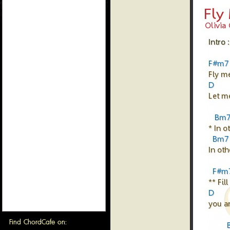
Find ChordCafe on: