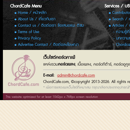
ChordCafe Menu
Services / บร
Home / หน้าหลัก
Contributo
About Us / เกี่ยวกับเรา
Search / 
Contact us / ติดต่อเรา ข้อเสนอแนะ ติชม
Articles /
Terms of Use
ความรู้เก
Privacy Policy
บทความทั
Advertise Contact / ติดต่อลงโฆษณา
Chordca
เว็บไซต์คอร์ดคาเฟ่
แหล่งรวม
คอร์ดเพลง
, เนื้อเพลง, คอร์ดกีต้าร์, คอร์ดอู
E-mail:
admin@chordcafe.com
ChordCafe.com, ©copyright 2013-2026. All rights r
* เพื่อการแสดงผลเว็บไซต์ที่เหมาะสม กรุณาเลือกประเภทอุปกรณ์ที่
This website optimized for at least 1042px x 768px screen resolution