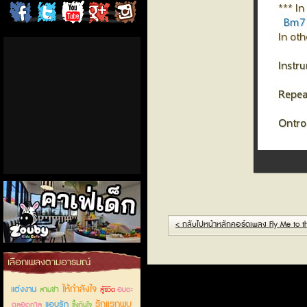
ChordCafe
ChordCafe
ChordCafe
ChordCafe
ChordCafe
on
on
Channel
Google+
Photo
Facebook
Twitter
on IG
< กลับไปหน้าหลักคอร์ดเพลง Fly Me to 
คาเฟ่เด็กลำลูกกา
เลือกเพลงตามอารมณ์
ให้กำลังใจ
แต่งงาน
สามช่า
อมตะ
สู้ชีวิต
รักแรกพบ
แอบรัก
ตลอดกาล
ซึ้งกินใจ