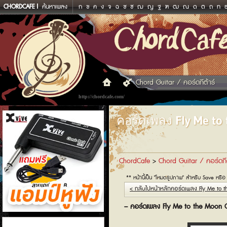
CHORDCAFE
ค้นหาเพลง
ก
ข
ค
ง
จ
ฉ
ช
ซ
ฌ
ญ
ฐ
ฑ
ฒ
ณ
ด
ต
ถ
ท
Chord Guitar / คอร์ดกีต้าร์
http://chordcafe.com/
คอร์ดเพลง Fly Me to
ChordCafe
>
Chord Guitar / คอร์ดกีต
** หน้านี้เป็น "โหมดรูปภาพ" สำหรับ Save หรือ
< กลับไปหน้าหลักคอร์ดเพลง Fly Me to 
– คอร์ดเพลง Fly Me to the Moon 
แอมป์หูฟัง