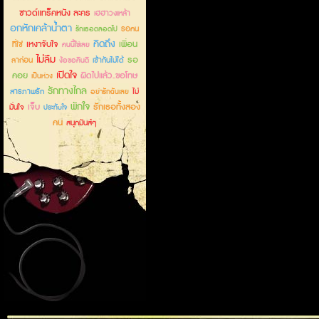
ซาวด์แทร็คหนัง ละคร
เฮฮาวงเหล้า
อกหักเคล้าน้ำตา
รอคน
รักเธอตลอดไป
คิดถึง
เหงาจับใจ
เพื่อน
ที่ใช่
คนนี้ใช่เลย
ไม่ลืม
รอ
ลาก่อน
เข้ากันไม่ได้
ง้อขอคืนดี
เปิดใจ
คอย
ผิดไปแล้ว..ขอโทษ
เป็นห่วง
รักทางไกล
สารภาพรัก
ไม่
อย่ารักฉันเลย
พักใจ
เจ็บ
รักเธอทั้งสอง
มั่นใจ
ประทับใจ
คน
สนุกมันส์ๆ