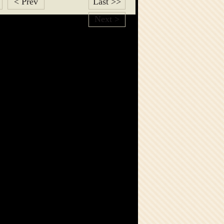
< Prev
Last >>
Next >