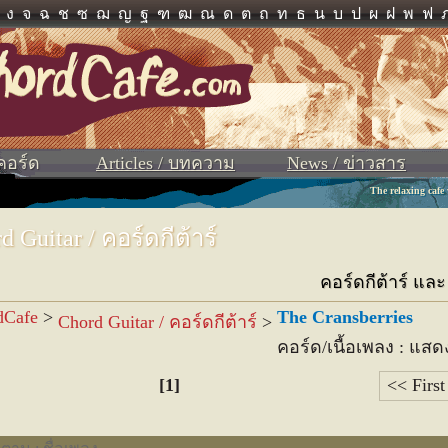
ง
จ
ฉ
ช
ซ
ฌ
ญ
ฐ
ฑ
ฒ
ณ
ด
ต
ถ
ท
ธ
น
บ
ป
ผ
ฝ
พ
ฟ
 คอร์ด
Articles / บทความ
News / ข่าวสาร
The relaxing cafe
d Guitar / คอร์ดกีต้าร์
คอร์ดกีต้าร์ แล
dCafe
>
The Cransberries
Chord Guitar / คอร์ดกีต้าร์
>
คอร์ด/เนื้อเพลง : แสด
[1]
<< First