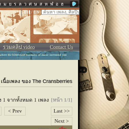
ภ
ม
ย
ร
ล
ว
ศ
ษ
ส
ห
ฬ
อ
ฮ
TH
/
EN
รวมคลิป video
Contact Us
 where the bittersweet harmony of music surround you
ะ เนื้อเพลง ของ The Cransberries
ง 1 จากทั้งหมด 1 เพลง
[หน้า 1/1]
< Prev
Last >>
Next >