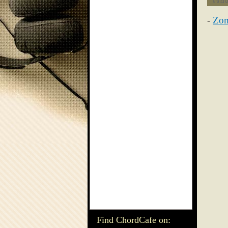
เรีย
Zom
Find ChordCafe on: