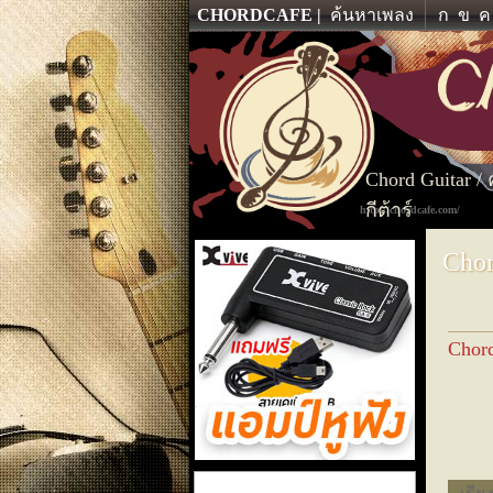
CHORDCAFE
ค้นหาเพลง
ก
ข
ค
Chord Guitar /
กีต้าร์
http://chordcafe.com/
Chor
Chor
แอมป์หูฟัง