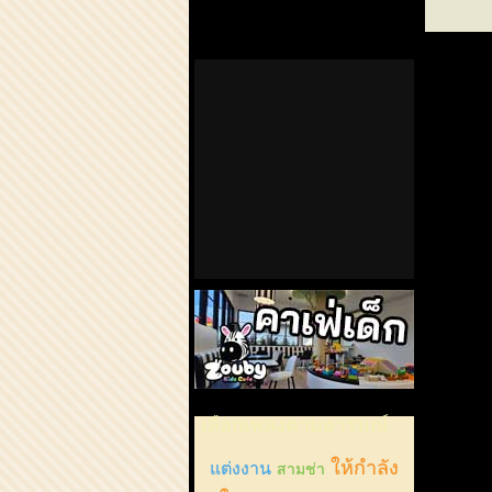
ChordCafe
ChordCafe
ChordCafe
ChordCafe
ChordCaf
on
on
Channel
Google+
Photo
Facebook
Twitter
on
IG
คาเฟ่เด็กลำลูกกา
เลือกเพลงตามอารมณ์
ให้กำลัง
แต่งงาน
สามช่า