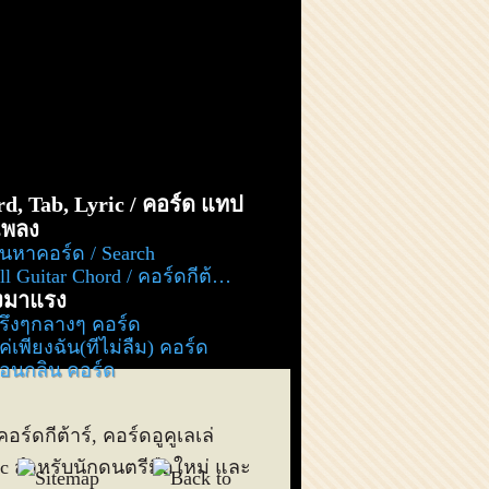
d, Tab, Lyric / คอร์ด แทป
อเพลง
้นหาคอร์ด / Search
l Guitar Chord / คอร์ดกีต้าร์ ทั้งหมด
งมาแรง
รึ่งๆกลางๆ คอร์ด
ค่เพียงฉัน(ที่ไม่ลืม) คอร์ด
่อนกลิ่น คอร์ด
คอร์ดกีต้าร์, คอร์ดอูคูเลเล่
lyric สำหรับนักดนตรีมือใหม่ และ