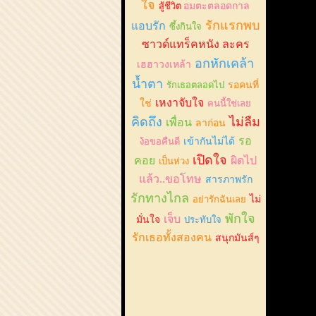
ใจ
สู้ชีวิต
อมตะตลอดกาล
รักแรกพบ
แอบรัก
ซึ้งกินใจ
ซาวด์แทร็คหนัง ละคร
อกหักเคล้า
เฮฮาวงเหล้า
น้ำตา
รักเธอตลอดไป
รอคนที่
เหงาจับใจ
ใช่
คนนี้ใช่เลย
คิดถึง
ไม่ลืม
เพื่อน
ลาก่อน
รอ
ง้อขอคืนดี
เข้ากันไม่ได้
เปิดใจ
คอย
ผิดไป
เป็นห่วง
แล้ว..ขอโทษ
สารภาพรัก
รักทางไกล
อย่ารักฉันเลย
ไม่
พักใจ
เจ็บ
มั่นใจ
ประทับใจ
รักเธอทั้งสองคน
สนุกมันส์ๆ