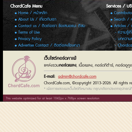
ChordCafe Menu
Services / บร
Home / หน้าหลัก
Contributo
About Us / เกี่ยวกับเรา
Search / 
Contact us / ติดต่อเรา ข้อเสนอแนะ ติชม
Articles /
Terms of Use
ความรู้เก
Privacy Policy
บทความทั
Advertise Contact / ติดต่อลงโฆษณา
Chordca
เว็บไซต์คอร์ดคาเฟ่
แหล่งรวม
คอร์ดเพลง
, เนื้อเพลง, คอร์ดกีต้าร์, คอร์ดอู
E-mail:
admin@chordcafe.com
ChordCafe.com, ©copyright 2013-2026. All rights r
* เพื่อการแสดงผลเว็บไซต์ที่เหมาะสม กรุณาเลือกประเภทอุปกรณ์ที่
This website optimized for at least 1042px x 768px screen resolution