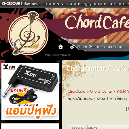
CHORDCAFE
ค้นหาเพลง
ก
ข
ค
ง
จ
ฉ
ช
ซ
ฌ
ญ
ฐ
ฑ
ฒ
ณ
ด
ต
ถ
ท
Chord Guitar / คอร์ดกีต้าร์
http://chordcafe.com/
Chord Guitar / คอร์ดก
ChordCafe
>
Chord Guitar / คอร์ดกีต
คอร์ด/เนื้อเพลง : แสดง 1 จากทั้งหมด
[1
แอมป์หูฟัง
เรียงตาม : ชื่อเพลง