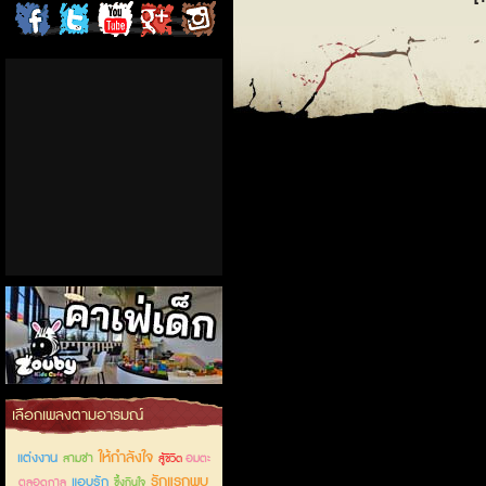
ChordCafe
ChordCafe
ChordCafe
ChordCafe
ChordCafe
on
on
Channel
Google+
Photo
Facebook
Twitter
on IG
คาเฟ่เด็กลำลูกกา
เลือกเพลงตามอารมณ์
ให้กำลังใจ
แต่งงาน
สามช่า
อมตะ
สู้ชีวิต
รักแรกพบ
แอบรัก
ตลอดกาล
ซึ้งกินใจ