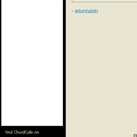
ขอบคุณเวลา
Find ChordCafe on:
[1