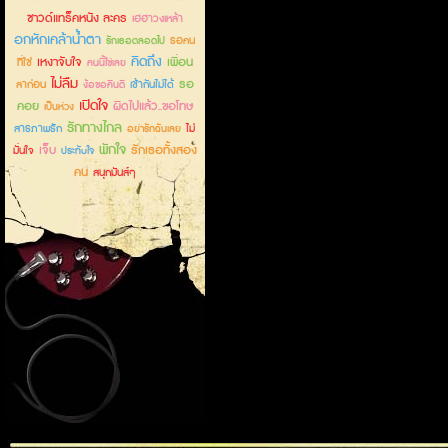
ซาวด์แทร็คหนัง ละคร
เฮฮาวงเหล้า
อกหักเคล้าน้ำตา
รอคน
รักเธอตลอดไป
คิดถึง
เหงาจับใจ
เพื่อน
ที่ใช่
คนนี้ใช่เลย
ไม่ลืม
รอ
ลาก่อน
เข้ากันไม่ได้
ง้อขอคืนดี
เปิดใจ
คอย
ผิดไปแล้ว..ขอโทษ
เป็นห่วง
รักทางไกล
สารภาพรัก
ไม่
อย่ารักฉันเลย
พักใจ
เจ็บ
รักเธอทั้งสอง
มั่นใจ
ประทับใจ
คน
สนุกมันส์ๆ