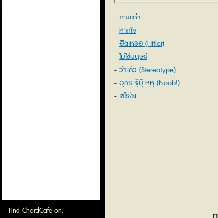
ภาพเก่า
หากใจ
ฮิตเหรอ (Hitler)
ไม่ใช่มนุษย์
ว่าแล้ว (Stereotype)
อุคริ จุ๊บุ๊ หุหุ (Noob!)
เซโรงัง
Find ChordCafe on:
[1