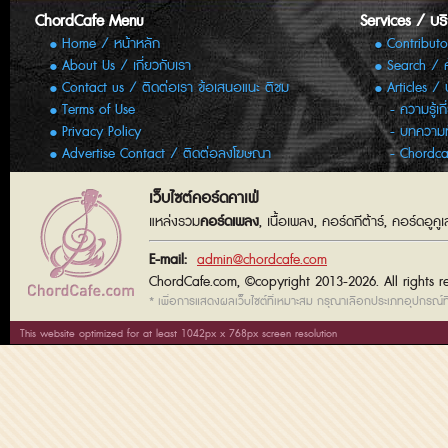
ChordCafe Menu
Services / บร
Home / หน้าหลัก
Contributo
About Us / เกี่ยวกับเรา
Search / 
Contact us / ติดต่อเรา ข้อเสนอแนะ ติชม
Articles /
Terms of Use
ความรู้เก
Privacy Policy
บทความทั
Advertise Contact / ติดต่อลงโฆษณา
Chordca
เว็บไซต์คอร์ดคาเฟ่
แหล่งรวม
คอร์ดเพลง
, เนื้อเพลง, คอร์ดกีต้าร์, คอร์ดอู
E-mail:
admin@chordcafe.com
ChordCafe.com, ©copyright 2013-2026. All rights r
* เพื่อการแสดงผลเว็บไซต์ที่เหมาะสม กรุณาเลือกประเภทอุปกรณ์ที่
This website optimized for at least 1042px x 768px screen resolution