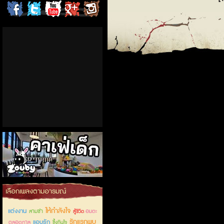
ChordCafe
ChordCafe
ChordCafe
ChordCafe
ChordCafe
on
on
Channel
Google+
Photo
Facebook
Twitter
on IG
คาเฟ่เด็กลำลูกกา
เลือกเพลงตามอารมณ์
ให้กำลังใจ
แต่งงาน
สามช่า
อมตะ
สู้ชีวิต
รักแรกพบ
แอบรัก
ตลอดกาล
ซึ้งกินใจ