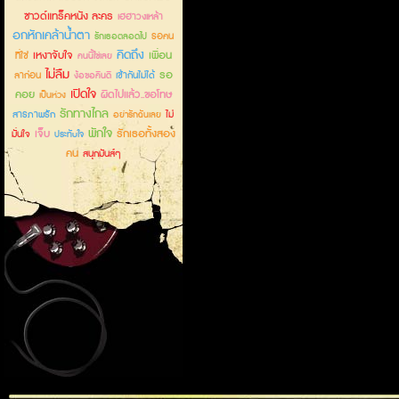
ซาวด์แทร็คหนัง ละคร
เฮฮาวงเหล้า
อกหักเคล้าน้ำตา
รอคน
รักเธอตลอดไป
คิดถึง
เหงาจับใจ
เพื่อน
ที่ใช่
คนนี้ใช่เลย
ไม่ลืม
รอ
ลาก่อน
เข้ากันไม่ได้
ง้อขอคืนดี
เปิดใจ
คอย
ผิดไปแล้ว..ขอโทษ
เป็นห่วง
รักทางไกล
สารภาพรัก
ไม่
อย่ารักฉันเลย
พักใจ
เจ็บ
รักเธอทั้งสอง
มั่นใจ
ประทับใจ
คน
สนุกมันส์ๆ