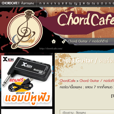
CHORDCAFE
ค้นหาเพลง
ก
ข
ค
ง
จ
ฉ
ช
ซ
ฌ
ญ
ฐ
ฑ
ฒ
ณ
ด
ต
ถ
ท
Chord Guitar / คอร์ดกีต้าร์
http://chordcafe.com/
Chord Guitar / คอร์ดก
ChordCafe
>
Chord Guitar / คอร์ดกีต
คอร์ด/เนื้อเพลง : แสดง 7 จากทั้งหมด
[1
แอมป์หูฟัง
เรียงตาม : ชื่อเพลง