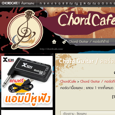
CHORDCAFE
ค้นหาเพลง
ก
ข
ค
ง
จ
ฉ
ช
ซ
ฌ
ญ
ฐ
ฑ
ฒ
ณ
ด
ต
ถ
ท
Chord Guitar / คอร์ดกีต้าร์
http://chordcafe.com/
Chord Guitar / คอร์ดก
ChordCafe
>
Chord Guitar / คอร์ดกีต
คอร์ด/เนื้อเพลง : แสดง 1 จากทั้งหมด
[1
แอมป์หูฟัง
เรียงตาม : ชื่อเพลง