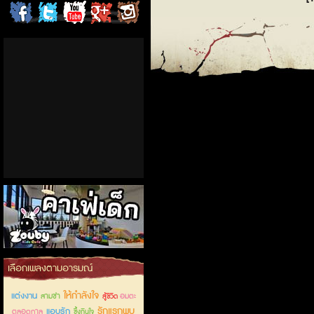
ChordCafe
ChordCafe
ChordCafe
ChordCafe
ChordCafe
on
on
Channel
Google+
Photo
Facebook
Twitter
on IG
คาเฟ่เด็กลำลูกกา
เลือกเพลงตามอารมณ์
ให้กำลังใจ
แต่งงาน
สามช่า
อมตะ
สู้ชีวิต
รักแรกพบ
แอบรัก
ตลอดกาล
ซึ้งกินใจ