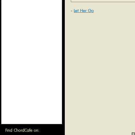
Let Her Go
Find ChordCafe on:
[1