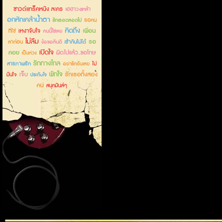
ซาวด์แทร็คหนัง ละคร
เฮฮาวงเหล้า
อกหักเคล้าน้ำตา
รอคน
รักเธอตลอดไป
คิดถึง
เหงาจับใจ
เพื่อน
ที่ใช่
คนนี้ใช่เลย
ไม่ลืม
รอ
ลาก่อน
เข้ากันไม่ได้
ง้อขอคืนดี
เปิดใจ
คอย
ผิดไปแล้ว..ขอโทษ
เป็นห่วง
รักทางไกล
สารภาพรัก
ไม่
อย่ารักฉันเลย
พักใจ
เจ็บ
รักเธอทั้งสอง
มั่นใจ
ประทับใจ
คน
สนุกมันส์ๆ