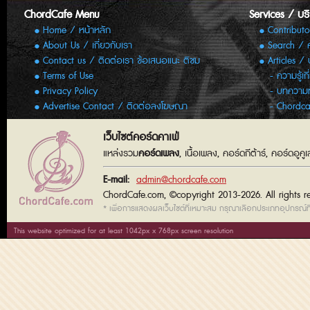
ChordCafe Menu
Services / บร
Home / หน้าหลัก
Contributo
About Us / เกี่ยวกับเรา
Search / 
Contact us / ติดต่อเรา ข้อเสนอแนะ ติชม
Articles /
Terms of Use
ความรู้เก
Privacy Policy
บทความทั
Advertise Contact / ติดต่อลงโฆษณา
Chordca
เว็บไซต์คอร์ดคาเฟ่
แหล่งรวม
คอร์ดเพลง
, เนื้อเพลง, คอร์ดกีต้าร์, คอร์ดอู
E-mail:
admin@chordcafe.com
ChordCafe.com, ©copyright 2013-2026. All rights r
* เพื่อการแสดงผลเว็บไซต์ที่เหมาะสม กรุณาเลือกประเภทอุปกรณ์ที่
This website optimized for at least 1042px x 768px screen resolution