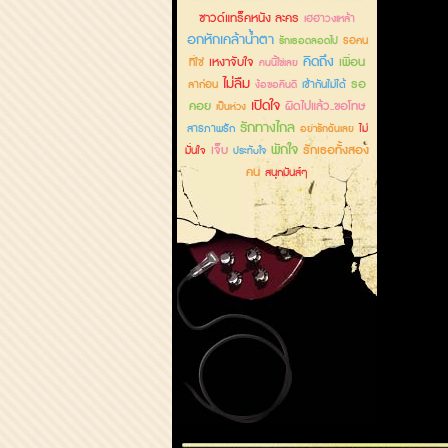
ซาวด์แทร็คหนัง ละคร
เฮฮาวงเหล้า
อกหักเคล้าน้ำตา
รอคน
รักเธอตลอดไป
คิดถึง
เหงาจับใจ
เพื่อน
ที่ใช่
คนนี้ใช่เลย
ไม่ลืม
รอ
ลาก่อน
เข้ากันไม่ได้
ง้อขอคืนดี
เปิดใจ
คอย
ผิดไปแล้ว..ขอโทษ
เป็นห่วง
รักทางไกล
สารภาพรัก
ไม่
อย่ารักฉันเลย
พักใจ
เจ็บ
รักเธอทั้งสอง
มั่นใจ
ประทับใจ
คน
สนุกมันส์ๆ