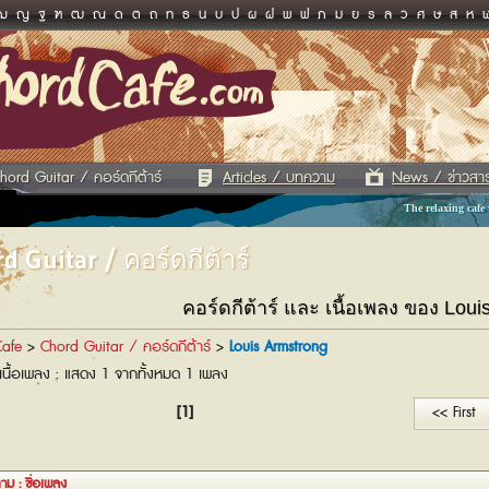
ฌ
ญ
ฐ
ฑ
ฒ
ณ
ด
ต
ถ
ท
ธ
น
บ
ป
ผ
ฝ
พ
ฟ
ภ
ม
ย
ร
ล
ว
ศ
ษ
ส
ห
hord Guitar / คอร์ดกีต้าร์
Articles / บทความ
News / ข่าวสา
The relaxing cafe
d Guitar / คอร์ดกีต้าร์
คอร์ดกีต้าร์ และ เนื้อเพลง ของ Loui
afe
>
Chord Guitar / คอร์ดกีต้าร์
>
Louis Armstrong
เนื้อเพลง : แสดง 1 จากทั้งหมด 1 เพลง
[1]
<< First
าม : ชื่อเพลง