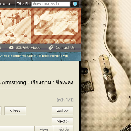
ฬ
อ
ฮ
TH
/
EN
ร
รวมคลิป video
Contact Us
 where the bittersweet harmony of music surround you
s Armstrong - เรียงตาม : ชื่อเพลง
[หน้า 1/1]
< Prev
Last >>
Next >
views
เพิ่มเมื่อ