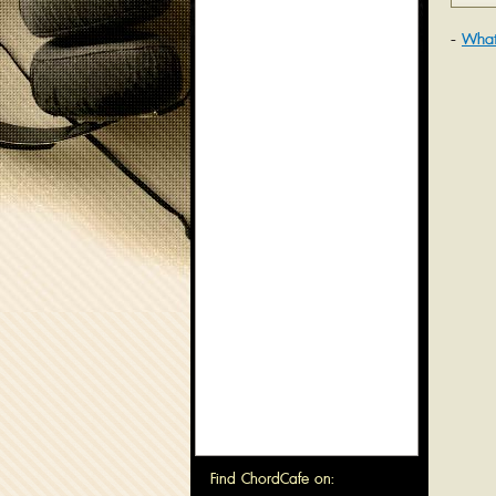
What
Find ChordCafe on: