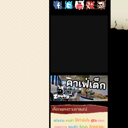
ChordCafe
ChordCafe
ChordCafe
ChordCafe
ChordCafe
on
on
Channel
Google+
Photo
Facebook
Twitter
on IG
คาเฟ่เด็กลำลูกกา
เลือกเพลงตามอารมณ์
ให้กำลังใจ
แต่งงาน
สามช่า
อมตะ
สู้ชีวิต
รักแรกพบ
แอบรัก
ตลอดกาล
ซึ้งกินใจ