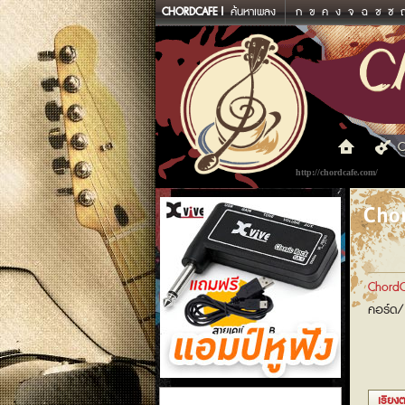
CHORDCAFE
ค้นหาเพลง
ก
ข
ค
ง
จ
ฉ
ช
ซ
C
http://chordcafe.com/
Chor
ChordC
คอร์ด/
แอมป์หูฟัง
เรียงต