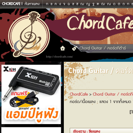
CHORDCAFE
ค้นหาเพลง
ก
ข
ค
ง
จ
ฉ
ช
ซ
ฌ
ญ
ฐ
ฑ
ฒ
ณ
ด
ต
ถ
ท
Chord Guitar / คอร์ดกีต้าร์
http://chordcafe.com/
Chord Guitar / คอร์ดก
ChordCafe
>
Chord Guitar / คอร์ดกีต
คอร์ด/เนื้อเพลง : แสดง 1 จากทั้งหมด
[1
แอมป์หูฟัง
เรียงตาม : ชื่อเพลง