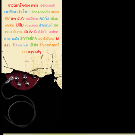
ซาวด์แทร็คหนัง ละคร
เฮฮาวงเหล้า
อกหักเคล้าน้ำตา
รอคน
รักเธอตลอดไป
คิดถึง
เหงาจับใจ
เพื่อน
ที่ใช่
คนนี้ใช่เลย
ไม่ลืม
รอ
ลาก่อน
เข้ากันไม่ได้
ง้อขอคืนดี
เปิดใจ
คอย
ผิดไปแล้ว..ขอโทษ
เป็นห่วง
รักทางไกล
สารภาพรัก
ไม่
อย่ารักฉันเลย
พักใจ
เจ็บ
รักเธอทั้งสอง
มั่นใจ
ประทับใจ
คน
สนุกมันส์ๆ