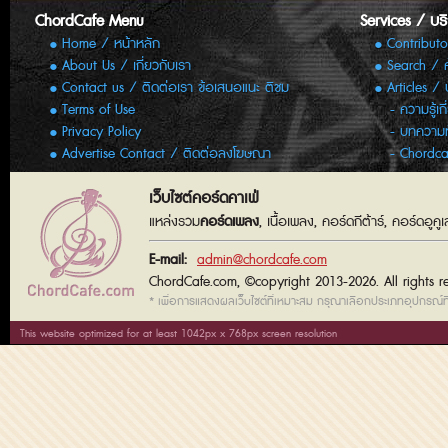
ChordCafe Menu
Services / บร
Home / หน้าหลัก
Contributo
About Us / เกี่ยวกับเรา
Search / 
Contact us / ติดต่อเรา ข้อเสนอแนะ ติชม
Articles /
Terms of Use
ความรู้เก
Privacy Policy
บทความทั
Advertise Contact / ติดต่อลงโฆษณา
Chordca
เว็บไซต์คอร์ดคาเฟ่
แหล่งรวม
คอร์ดเพลง
, เนื้อเพลง, คอร์ดกีต้าร์, คอร์ดอู
E-mail:
admin@chordcafe.com
ChordCafe.com, ©copyright 2013-2026. All rights r
* เพื่อการแสดงผลเว็บไซต์ที่เหมาะสม กรุณาเลือกประเภทอุปกรณ์ที่
This website optimized for at least 1042px x 768px screen resolution