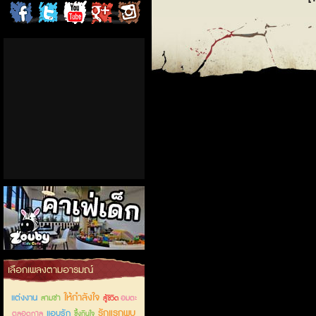
ChordCafe
ChordCafe
ChordCafe
ChordCafe
ChordCafe
on
on
Channel
Google+
Photo
Facebook
Twitter
on IG
คาเฟ่เด็กลำลูกกา
เลือกเพลงตามอารมณ์
ให้กำลังใจ
แต่งงาน
สามช่า
อมตะ
สู้ชีวิต
รักแรกพบ
แอบรัก
ตลอดกาล
ซึ้งกินใจ