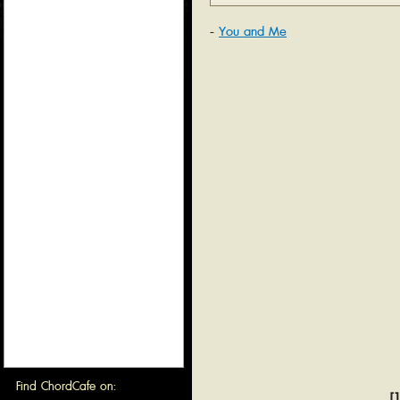
You and Me
Find ChordCafe on:
[1