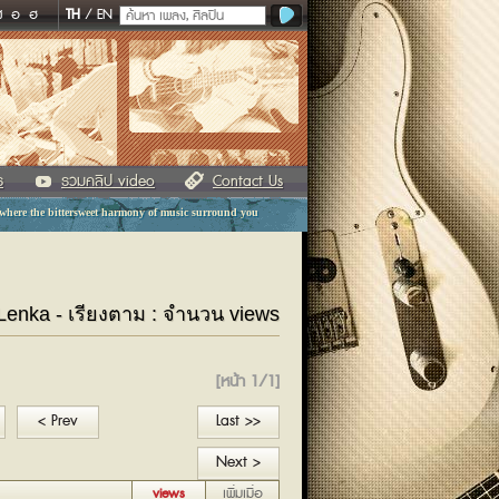
ฬ
อ
ฮ
TH
/
EN
ร
รวมคลิป video
Contact Us
 where the bittersweet harmony of music surround you
 Lenka - เรียงตาม : จำนวน views
[หน้า 1/1]
< Prev
Last >>
Next >
views
เพิ่มเมื่อ