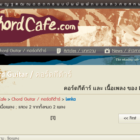
ฌ
ญ
ฐ
ฑ
ฒ
ณ
ด
ต
ถ
ท
ธ
น
บ
ป
ผ
ฝ
พ
ฟ
ภ
ม
ย
ร
ล
ว
ศ
ษ
ส
ห
hord Guitar / คอร์ดกีต้าร์
Articles / บทความ
News / ข่าวสา
The relaxing cafe
d Guitar / คอร์ดกีต้าร์
คอร์ดกีต้าร์ และ เนื้อเพลง ของ
afe
>
Chord Guitar / คอร์ดกีต้าร์
>
Lenka
เนื้อเพลง : แสดง 2 จากทั้งหมด 2 เพลง
[1]
<< First
าม : ชื่อเพลง