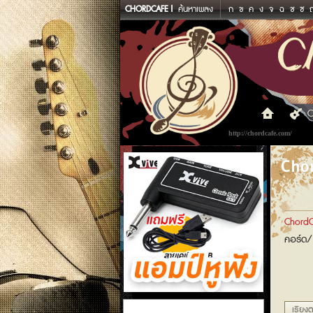
CHORDCAFE
ค้นหาเพลง
ก
ข
ค
ง
จ
ฉ
ช
ซ
C
http://chordcafe.com/
Chor
ChordC
คอร์ด/
แอมป์หูฟัง
เรียงต