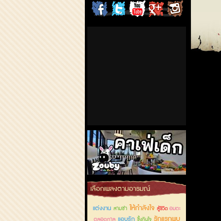
ChordCafe
ChordCafe
ChordCafe
ChordCafe
ChordCafe
on
on
Channel
Google+
Photo
Facebook
Twitter
on IG
คาเฟ่เด็กลำลูกกา
เลือกเพลงตามอารมณ์
ให้กำลังใจ
แต่งงาน
สามช่า
อมตะ
สู้ชีวิต
รักแรกพบ
แอบรัก
ตลอดกาล
ซึ้งกินใจ