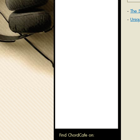
The 
Uniq
Find ChordCafe on: