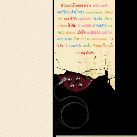
ซาวด์แทร็คหนัง ละคร
เฮฮาวงเหล้า
อกหักเคล้าน้ำตา
รอคน
รักเธอตลอดไป
คิดถึง
เหงาจับใจ
เพื่อน
ที่ใช่
คนนี้ใช่เลย
ไม่ลืม
รอ
ลาก่อน
เข้ากันไม่ได้
ง้อขอคืนดี
เปิดใจ
คอย
ผิดไปแล้ว..ขอโทษ
เป็นห่วง
รักทางไกล
สารภาพรัก
ไม่
อย่ารักฉันเลย
พักใจ
เจ็บ
รักเธอทั้งสอง
มั่นใจ
ประทับใจ
คน
สนุกมันส์ๆ