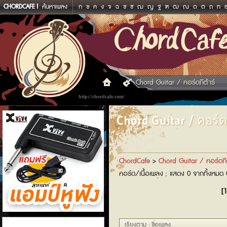
CHORDCAFE
ค้นหาเพลง
ก
ข
ค
ง
จ
ฉ
ช
ซ
ฌ
ญ
ฐ
ฑ
ฒ
ณ
ด
ต
ถ
ท
Chord Guitar / คอร์ดกีต้าร์
http://chordcafe.com/
Chord Guitar / คอร์ดก
ChordCafe
>
Chord Guitar / คอร์ดกีต
คอร์ด/เนื้อเพลง : แสดง 0 จากทั้งหมด
[1
แอมป์หูฟัง
เรียงตาม : ชื่อเพลง