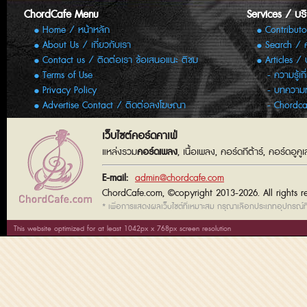
ChordCafe Menu
Services / บร
Home / หน้าหลัก
Contributo
About Us / เกี่ยวกับเรา
Search / 
Contact us / ติดต่อเรา ข้อเสนอแนะ ติชม
Articles /
Terms of Use
ความรู้เก
Privacy Policy
บทความทั
Advertise Contact / ติดต่อลงโฆษณา
Chordca
เว็บไซต์คอร์ดคาเฟ่
แหล่งรวม
คอร์ดเพลง
, เนื้อเพลง, คอร์ดกีต้าร์, คอร์ดอู
E-mail:
admin@chordcafe.com
ChordCafe.com, ©copyright 2013-2026. All rights r
* เพื่อการแสดงผลเว็บไซต์ที่เหมาะสม กรุณาเลือกประเภทอุปกรณ์ที่
This website optimized for at least 1042px x 768px screen resolution