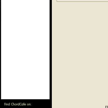
Find ChordCafe on:
[1