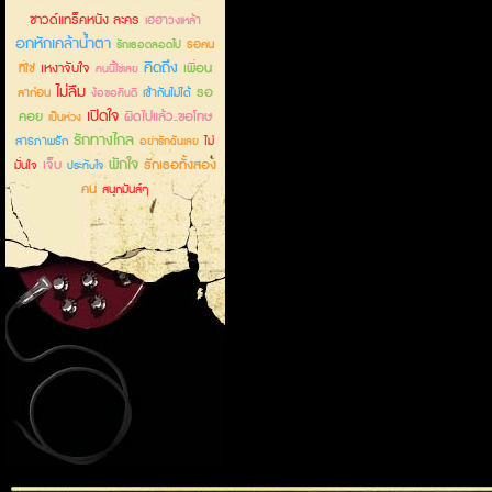
ซาวด์แทร็คหนัง ละคร
เฮฮาวงเหล้า
อกหักเคล้าน้ำตา
รอคน
รักเธอตลอดไป
คิดถึง
เหงาจับใจ
เพื่อน
ที่ใช่
คนนี้ใช่เลย
ไม่ลืม
รอ
ลาก่อน
เข้ากันไม่ได้
ง้อขอคืนดี
เปิดใจ
คอย
ผิดไปแล้ว..ขอโทษ
เป็นห่วง
รักทางไกล
สารภาพรัก
ไม่
อย่ารักฉันเลย
พักใจ
เจ็บ
รักเธอทั้งสอง
มั่นใจ
ประทับใจ
คน
สนุกมันส์ๆ