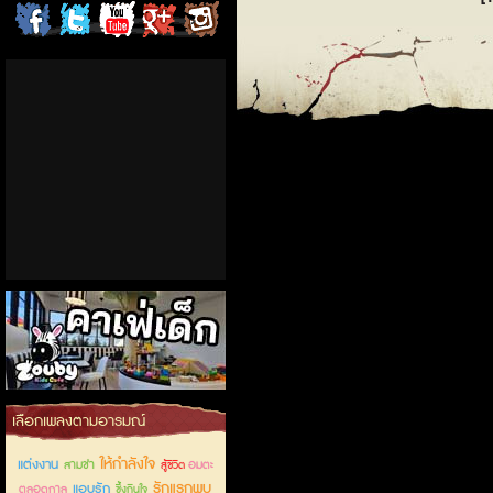
ChordCafe
ChordCafe
ChordCafe
ChordCafe
ChordCafe
on
on
Channel
Google+
Photo
Facebook
Twitter
on IG
คาเฟ่เด็กลำลูกกา
เลือกเพลงตามอารมณ์
ให้กำลังใจ
แต่งงาน
สามช่า
อมตะ
สู้ชีวิต
รักแรกพบ
แอบรัก
ตลอดกาล
ซึ้งกินใจ