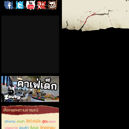
ChordCafe
ChordCafe
ChordCafe
ChordCafe
ChordCafe
on
on
Channel
Google+
Photo
Facebook
Twitter
on IG
คาเฟ่เด็กลำลูกกา
เลือกเพลงตามอารมณ์
ให้กำลังใจ
แต่งงาน
สามช่า
อมตะ
สู้ชีวิต
รักแรกพบ
แอบรัก
ตลอดกาล
ซึ้งกินใจ