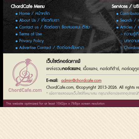
ChordCafe Menu
Services / บร
Home / หน้าหลัก
Contributo
About Us / เกี่ยวกับเรา
Search / 
Contact us / ติดต่อเรา ข้อเสนอแนะ ติชม
Articles /
Terms of Use
ความรู้เก
Privacy Policy
บทความทั
Advertise Contact / ติดต่อลงโฆษณา
Chordca
เว็บไซต์คอร์ดคาเฟ่
แหล่งรวม
คอร์ดเพลง
, เนื้อเพลง, คอร์ดกีต้าร์, คอร์ดอู
E-mail:
admin@chordcafe.com
ChordCafe.com, ©copyright 2013-2026. All rights r
* เพื่อการแสดงผลเว็บไซต์ที่เหมาะสม กรุณาเลือกประเภทอุปกรณ์ที่
This website optimized for at least 1042px x 768px screen resolution