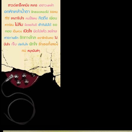
ซาวด์แทร็คหนัง ละคร
เฮฮาวงเหล้า
อกหักเคล้าน้ำตา
รอคน
รักเธอตลอดไป
คิดถึง
เหงาจับใจ
เพื่อน
ที่ใช่
คนนี้ใช่เลย
ไม่ลืม
รอ
ลาก่อน
เข้ากันไม่ได้
ง้อขอคืนดี
เปิดใจ
คอย
ผิดไปแล้ว..ขอโทษ
เป็นห่วง
รักทางไกล
สารภาพรัก
ไม่
อย่ารักฉันเลย
พักใจ
เจ็บ
รักเธอทั้งสอง
มั่นใจ
ประทับใจ
คน
สนุกมันส์ๆ