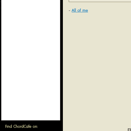
All of me
Find ChordCafe on:
[1