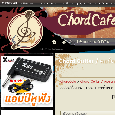
CHORDCAFE
ค้นหาเพลง
ก
ข
ค
ง
จ
ฉ
ช
ซ
ฌ
ญ
ฐ
ฑ
ฒ
ณ
ด
ต
ถ
ท
Chord Guitar / คอร์ดกีต้าร์
http://chordcafe.com/
Chord Guitar / คอร์ดก
ChordCafe
>
Chord Guitar / คอร์ดกีต
คอร์ด/เนื้อเพลง : แสดง 1 จากทั้งหมด
[1
แอมป์หูฟัง
เรียงตาม : ชื่อเพลง