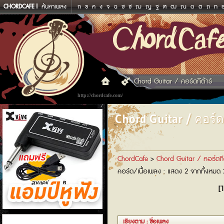
CHORDCAFE
ค้นหาเพลง
ก
ข
ค
ง
จ
ฉ
ช
ซ
ฌ
ญ
ฐ
ฑ
ฒ
ณ
ด
ต
ถ
ท
Chord Guitar / คอร์ดกีต้าร์
http://chordcafe.com/
Chord Guitar / คอร์ดก
ChordCafe
>
Chord Guitar / คอร์ดกีต
คอร์ด/เนื้อเพลง : แสดง 2 จากทั้งหมด
[1
แอมป์หูฟัง
เรียงตาม : ชื่อเพลง