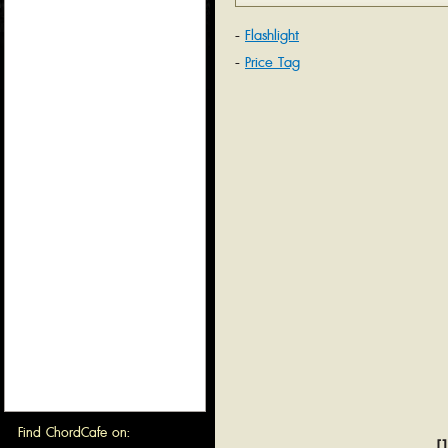
Flashlight
Price Tag
Find ChordCafe on:
[1