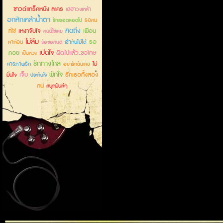
ซาวด์แทร็คหนัง ละคร
เฮฮาวงเหล้า
อกหักเคล้าน้ำตา
รอคน
รักเธอตลอดไป
คิดถึง
เหงาจับใจ
เพื่อน
ที่ใช่
คนนี้ใช่เลย
ไม่ลืม
รอ
ลาก่อน
เข้ากันไม่ได้
ง้อขอคืนดี
เปิดใจ
คอย
ผิดไปแล้ว..ขอโทษ
เป็นห่วง
รักทางไกล
สารภาพรัก
ไม่
อย่ารักฉันเลย
พักใจ
เจ็บ
รักเธอทั้งสอง
มั่นใจ
ประทับใจ
คน
สนุกมันส์ๆ