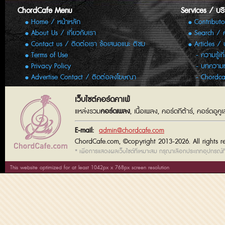
ChordCafe Menu
Services / บร
Home / หน้าหลัก
Contributo
About Us / เกี่ยวกับเรา
Search / 
Contact us / ติดต่อเรา ข้อเสนอแนะ ติชม
Articles /
Terms of Use
ความรู้เก
Privacy Policy
บทความทั
Advertise Contact / ติดต่อลงโฆษณา
Chordca
เว็บไซต์คอร์ดคาเฟ่
แหล่งรวม
คอร์ดเพลง
, เนื้อเพลง, คอร์ดกีต้าร์, คอร์ดอู
E-mail:
admin@chordcafe.com
ChordCafe.com, ©copyright 2013-2026. All rights r
* เพื่อการแสดงผลเว็บไซต์ที่เหมาะสม กรุณาเลือกประเภทอุปกรณ์ที่
This website optimized for at least 1042px x 768px screen resolution