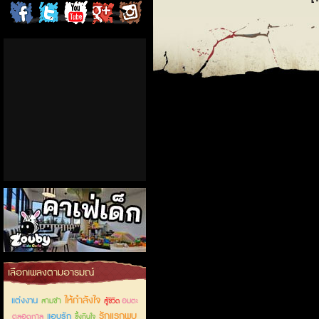
ChordCafe
ChordCafe
ChordCafe
ChordCafe
ChordCafe
on
on
Channel
Google+
Photo
Facebook
Twitter
on IG
คาเฟ่เด็กลำลูกกา
เลือกเพลงตามอารมณ์
ให้กำลังใจ
แต่งงาน
สามช่า
อมตะ
สู้ชีวิต
รักแรกพบ
แอบรัก
ตลอดกาล
ซึ้งกินใจ